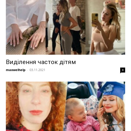
Виділення часток дітям
maxwelhelp
-
03.11.2021
0