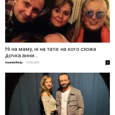
Ні на маму, ні на тата: на кого схожа
дочка анни...
maxwelhelp
-
10.09.2021
0