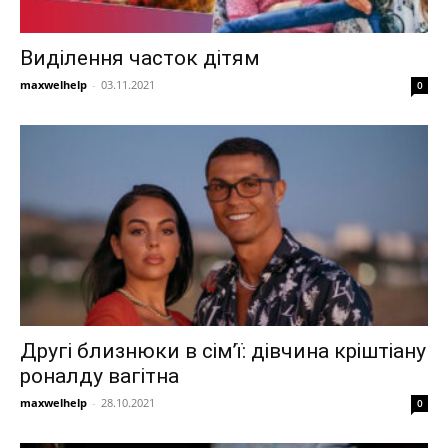
Виділення часток дітям
maxwelhelp
-
03.11.2021
0
Другі близнюки в сім’ї: дівчина кріштіану
роналду вагітна
maxwelhelp
-
28.10.2021
0