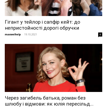
Гігант у тейлор і сапфір кейт: до
непристойності дорогі обручки
maxwelhelp
-
19.10.2021
0
Через загибель батька, роман без
шлюбу і відмови: як юлія пересільд...