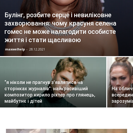
Булінг, розбите серце і невиліковне
захворювання: чому красуня селена
гомес не може налагодити особисте
життя і стати щасливою
maxwelhelp
-
28.12.2021
“я ніколи не прагнув з’являтися на
сторінках журналів”: найкрасивіший
На облич
композитор кирило ріхтер про глянець,
всередині
майбутнє і дітей
зарозуміл