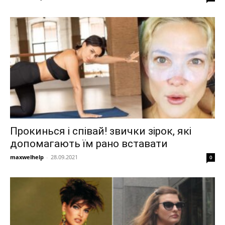
Прокинься і співай! звички зірок, які
допомагають їм рано вставати
maxwelhelp
-
28.09.2021
0