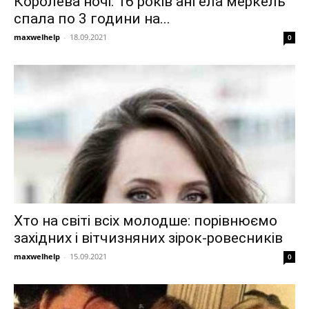
Королева ночі: 16 років ангела меркель
спала по 3 години на...
maxwelhelp
-
18.09.2021
0
Хто на світі всіх молодше: порівнюємо
західних і вітчизняних зірок-ровесників
maxwelhelp
-
15.09.2021
0