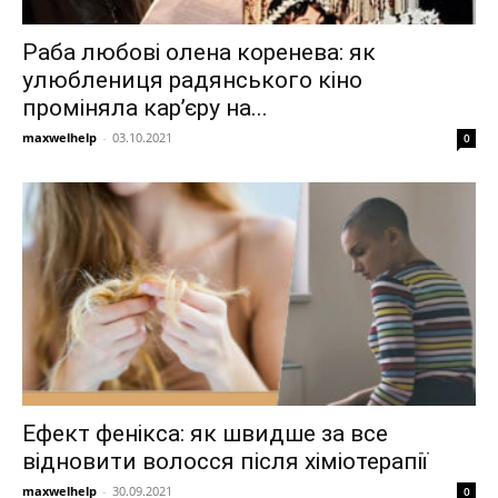
Раба любові олена коренева: як
улюблениця радянського кіно
проміняла кар’єру на...
maxwelhelp
-
03.10.2021
0
Ефект фенікса: як швидше за все
відновити волосся після хіміотерапії
maxwelhelp
-
30.09.2021
0