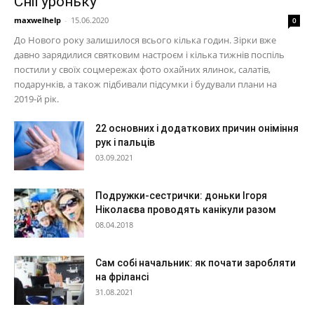
Снігуроньку
maxwelhelp
-
15.06.2020
0
До Нового року залишилося всього кілька годин. Зірки вже
давно зарядилися святковим настроєм і кілька тижнів поспіль
постили у своїх соцмережах фото охайних ялинок, салатів,
подарунків, а також підбивали підсумки і будували плани на
2019-й рік.
22 основних і додаткових причин оніміння
рук і пальців
03.09.2021
Подружки-сестрички: доньки Ігоря
Ніколаєва проводять канікули разом
08.04.2018
Сам собі начальник: як почати заробляти
на фрілансі
31.08.2021