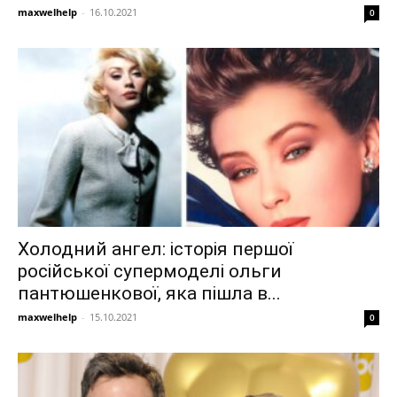
maxwelhelp
-
16.10.2021
0
Холодний ангел: історія першої
російської супермоделі ольги
пантюшенкової, яка пішла в...
maxwelhelp
-
15.10.2021
0