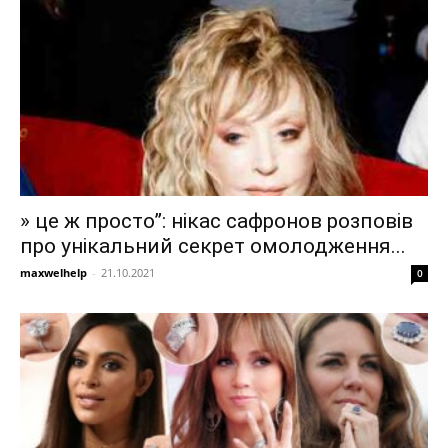
» це ж просто”: нікас сафронов розповів
про унікальний секрет омолодження...
maxwelhelp
-
21.10.2021
0