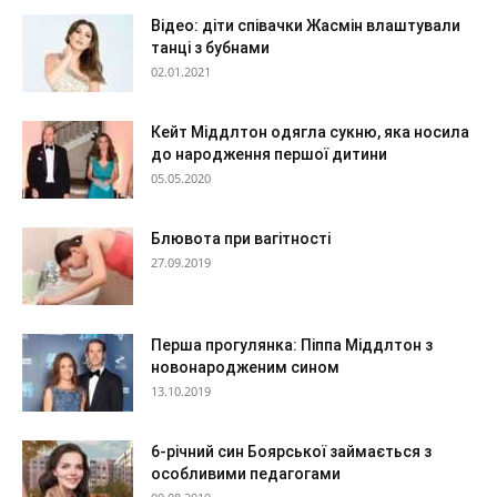
Відео: діти співачки Жасмін влаштували
танці з бубнами
02.01.2021
Кейт Міддлтон одягла сукню, яка носила
до народження першої дитини
05.05.2020
Блювота при вагітності
27.09.2019
Перша прогулянка: Піппа Міддлтон з
новонародженим сином
13.10.2019
6-річний син Боярської займається з
особливими педагогами