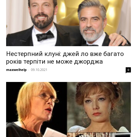
Нестерпний клуні: джей ло вже багато
років терпіти не може джорджа
maxwelhelp
-
09.10.2021
0