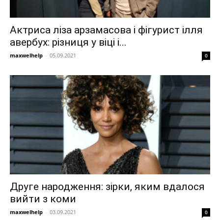
Актриса ліза арзамасова і фігурист ілля
авербух: різниця у віці і...
maxwelhelp
-
05.09.2021
0
Друге народження: зірки, яким вдалося
вийти з коми
maxwelhelp
-
03.09.2021
0