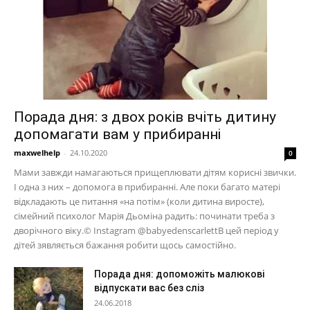
Порада дня: з двох років вчіть дитину
допомагати вам у прибиранні
maxwelhelp
-
24.10.2020
0
Мами завжди намагаються прищеплювати дітям корисні звички.
І одна з них – допомога в прибиранні. Але поки багато матері
відкладають це питання «на потім» (коли дитина виросте),
сімейний психолог Марія Дьоміна радить: починати треба з
дворічного віку.© Instagram @babyedenscarlettВ цей період у
дітей зявляється бажання робити щось самостійно.
Порада дня: допоможіть малюкові
відпускати вас без сліз
24.06.2018