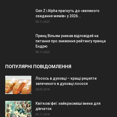
Gen Z і Alpha прагнуть до «великого
скидання мемів» у 2026...
08.11.2025
Принц Вільям уникав відповідей на
питання про зниження рейтингу принца
Ендрю
08.11.2025
ПОПУЛЯРНІ ПОВІДОМЛЕННЯ
Лосось в духовці – кращі рецепти
запеченого в духовці лосося
28.05.2018
Квіткові феї: найкрасивіші імена для
дівчаток
09.11.2018