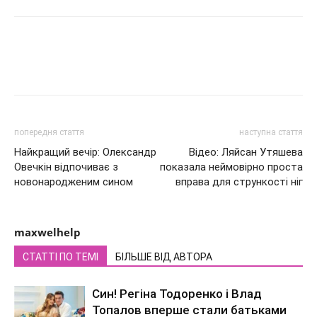
попередня стаття
наступна стаття
Найкращий вечір: Олександр
Відео: Ляйсан Утяшева
Овечкін відпочиває з
показала неймовірно проста
новонародженим сином
вправа для стрункості ніг
maxwelhelp
СТАТТІ ПО ТЕМІ
БІЛЬШЕ ВІД АВТОРА
Син! Регіна Тодоренко і Влад
Топалов вперше стали батьками