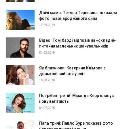
Двічі мама: Тетяна Терешина показала
фото новонародженого сина
12.09.2019
Відео: Том Харді відповів на «складні»
питання маленьких шанувальників
01.05.2019
Як близнюки: Катерина Клімова з
донькою вийшли у світ
18.08.2020
Потрібен третій: Міранда Керр планує
нову вагітність
04.07.2018
Папа тричі: Павло Буре показав фото