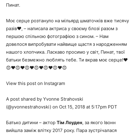
Пинат.
Моє серце розтануло на мільярд шматочків вже тисячу
разів❤️, – написала актриса у своєму блозі разом з
першою спільною фотографією з сином. – Нам
довелося випробувати найвище щастя з народженням
нашого хлопчика. Ласкаво просимо у світ, Пинат, твої
батьки безмежно люблять тебе. Ти вкрав моє серце!❤️
😍❤️😍❤️😍❤️😍❤️😍❤️😍❤️😍
View this post on Instagram
A post shared by Yvonne Strahovski
(@yvonnestrahovski) on Oct 15, 2018 at 5:17pm PDT
Батько дитини – актор
Тім Лоуден
, за якого Івонн
вийшла заміж влітку 2017 року. Пара зустрічалася