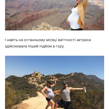
І навіть на останньому місяці вагітності актриса
здійснювала піший підйом в гору.