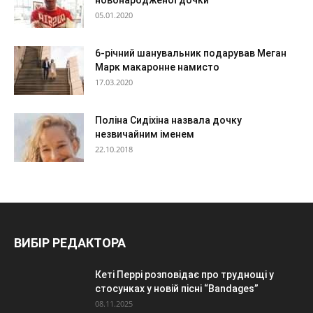
новонародженої дочки
05.01.2020
6-річний шанувальник подарував Меган
Марк макаронне намисто
17.03.2020
Поліна Сидіхіна назвала дочку
незвичайним іменем
22.10.2018
ВИБІР РЕДАКТОРА
Кеті Перрі розповідає про труднощі у
стосунках у новій пісні “Bandages”
08.11.2025