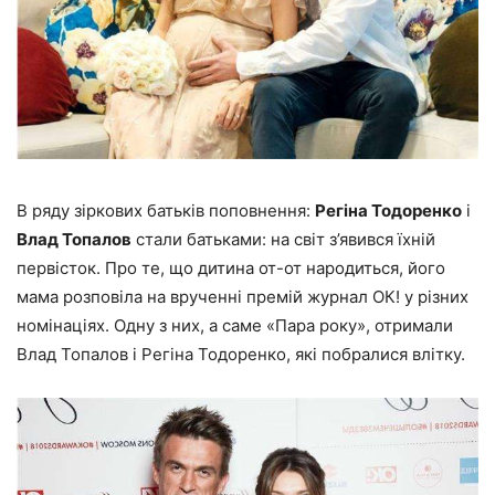
В ряду зіркових батьків поповнення:
Регіна Тодоренко
і
Влад Топалов
стали батьками: на світ з’явився їхній
первісток. Про те, що дитина от-от народиться, його
мама розповіла на врученні премій журнал ОК! у різних
номінаціях. Одну з них, а саме «Пара року», отримали
Влад Топалов і Регіна Тодоренко, які побралися влітку.