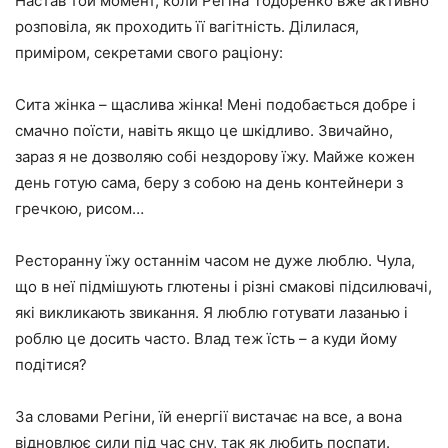
Настав той момент, коли Регіна Тодоренко вже активно
розповіла, як проходить її вагітність. Ділилася,
приміром, секретами свого раціону:
Сита жінка – щаслива жінка! Мені подобається добре і
смачно поїсти, навіть якщо це шкідливо. Звичайно,
зараз я не дозволяю собі нездорову їжу. Майже кожен
день готую сама, беру з собою на день контейнери з
гречкою, рисом…
Ресторанну їжу останнім часом не дуже люблю. Чула,
що в неї підмішують глютены і різні смакові підсилювачі,
які викликають звикання. Я люблю готувати лазанью і
роблю це досить часто. Влад теж їсть – а куди йому
подітися?
За словами Регіни, їй енергії вистачає на все, а вона
відновлює сили під час сну, так як любить поспати.