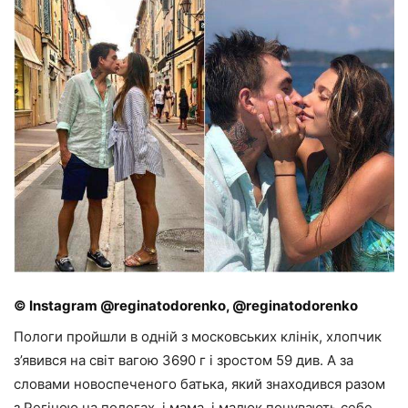
© Instagram @reginatodorenko, @reginatodorenko
Пологи пройшли в одній з московських клінік, хлопчик
з’явився на світ вагою 3690 г і зростом 59 див. А за
словами новоспеченого батька, який знаходився разом
з Регіною на пологах, і мама, і малюк почувають себе