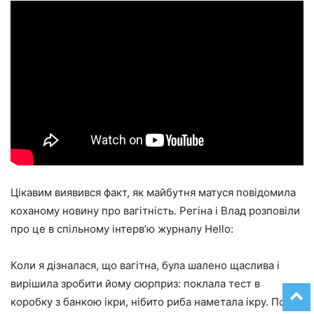
Цікавим виявився факт, як майбутня матуся повідомила
коханому новину про вагітність. Регіна і Влад розповіли
про це в спільному інтерв’ю журналу Hello:
Коли я дізналася, що вагітна, була шалено щаслива і
вирішила зробити йому сюрприз: поклала тест в
коробку з банкою ікри, нібито риба наметала ікру. По