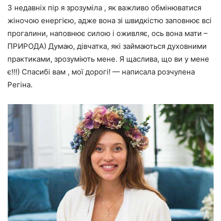
З недавніх пір я зрозуміла , як важливо обмінюватися
жіночою енергією, адже вона зі швидкістю заповнює всі
прогалини, наповнює силою і оживляє, ось вона мати –
ПРИРОДА) Думаю, дівчатка, які займаються духовними
практиками, зрозуміють мене. Я щаслива, що ви у мене
є!!!) Спасибі вам , мої дорогі! — написала розчулена
Регіна.