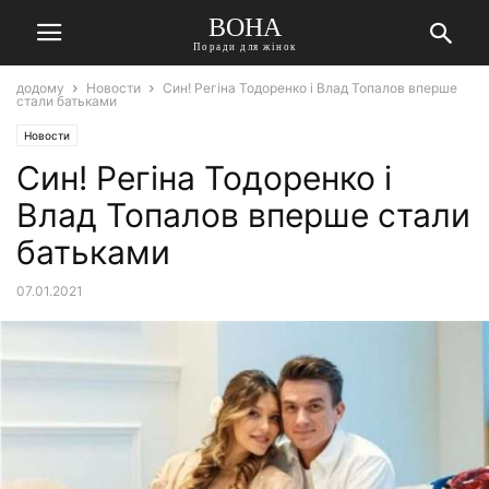
ВОНА
Поради для жінок
додому
Новости
Син! Регіна Тодоренко і Влад Топалов вперше
стали батьками
Новости
Син! Регіна Тодоренко і
Влад Топалов вперше стали
батьками
07.01.2021