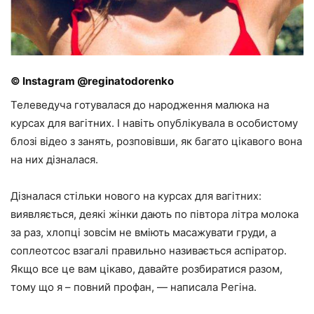
© Instagram @reginatodorenko
Телеведуча готувалася до народження малюка на
курсах для вагітних. І навіть опублікувала в особистому
блозі відео з занять, розповівши, як багато цікавого вона
на них дізналася.
Дізналася стільки нового на курсах для вагітних:
виявляється, деякі жінки дають по півтора літра молока
за раз, хлопці зовсім не вміють масажувати груди, а
соплеотсос взагалі правильно називається аспіратор.
Якщо все це вам цікаво, давайте розбиратися разом,
тому що я – повний профан, — написала Регіна.