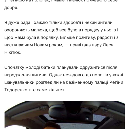
добре.
Я дуже рада і бажаю тільки здоров’я і нехай ангели
охороняють малюка, щоб все було в порядку у нього і
щоб мама була в порядку. Більше позитиву, радості і з
наступаючим Новим роком, — привітала пару Леся
Нікітюк.
Спочатку молоді батьки планували одружитися після
народження дитини. Однак незадовго до пологів уважні
шанувальники розгледіли на безіменному пальці Регіни
Тодоренко «те саме кільце».