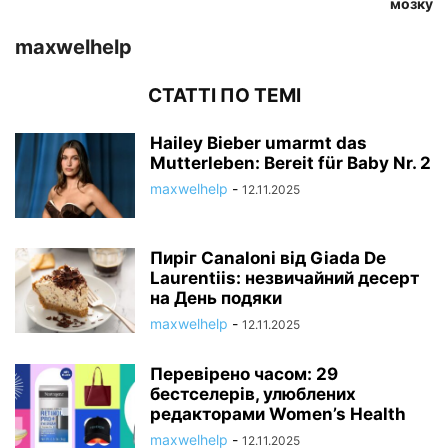
мозку
maxwelhelp
СТАТТІ ПО ТЕМІ
Hailey Bieber umarmt das
Mutterleben: Bereit für Baby Nr. 2
maxwelhelp
-
12.11.2025
Пиріг Canaloni від Giada De
Laurentiis: незвичайний десерт
на День подяки
maxwelhelp
-
12.11.2025
Перевірено часом: 29
бестселерів, улюблених
редакторами Women’s Health
maxwelhelp
-
12.11.2025