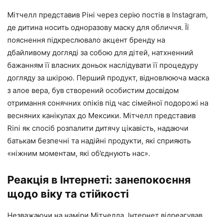
Мітчелл представив Ріні через серію постів в Instagram,
де дитина носить одноразову маску для обличчя. Її
пояснення підкреслювало акцент бренду на
дбайливому догляді за собою для дітей, натхненний
бажанням її власних доньок наслідувати її процедуру
догляду за шкірою. Перший продукт, відновлююча маска
з алое вера, був створений особистим досвідом
отримання сонячних опіків під час сімейної подорожі на
весняних канікулах до Мексики. Мітчелл представив
Rini як спосіб розпалити дитячу цікавість, надаючи
батькам безпечні та надійні продукти, які сприяють
«ніжним моментам, які об’єднують нас».
Реакція в Інтернеті: занепокоєння
щодо віку та стійкості
Незважаючи на наміри Мітчелла, Інтернет відреагував