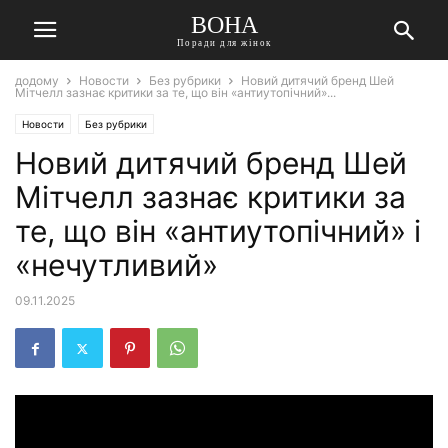
ВОНА
Поради для жінок
додому
Новости
Без рубрики
Новий дитячий бренд Шей
Мітчелл зазнає критики за те, що він «антиутопічний»...
Новости
Без рубрики
Новий дитячий бренд Шей
Мітчелл зазнає критики за
те, що він «антиутопічний» і
«нечутливий»
09.11.2025