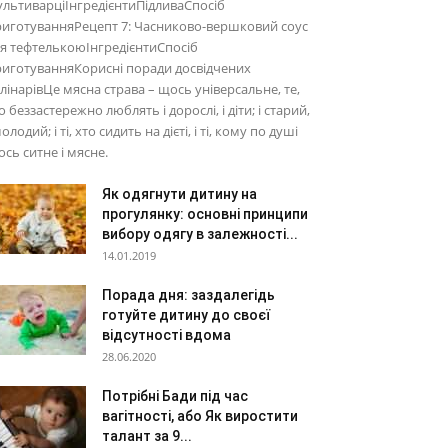
льтиварціІнгредієнтиПідливаСпосіб
иготуванняРецепт 7: Часниково-вершковий соус
я тефтелькоюІнгредієнтиСпосіб
иготуванняКорисні поради досвідчених
лінарівЦе мясна страва – щось універсальне, те,
 беззастережно люблять і дорослі, і діти; і старий,
молодий; і ті, хто сидить на дієті, і ті, кому по душі
сь ситне і мясне.
Як одягнути дитину на
прогулянку: основні принципи
вибору одягу в залежності...
14.01.2019
Порада дня: заздалегідь
готуйте дитину до своєї
відсутності вдома
28.06.2020
Потрібні Бади під час
вагітності, або Як виростити
талант за 9...