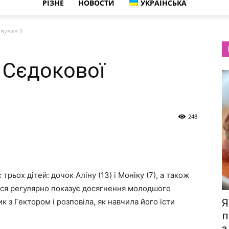
РІЗНЕ
НОВОСТИ
УКРАЇНСЬКА
вував її
 Сєдокової
248
трьох дітей: дочок Аліну (13) і Моніку (7), а також
атуся регулярно показує досягнення молодшого
к з Гектором і розповіла, як навчила його їсти
Я
п
з