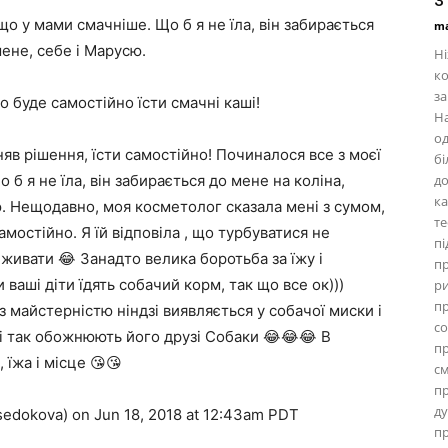
що у мами смачніше. Що б я не їла, він забирається
ma
мене, себе і Марусю.
Ні
ко
за
 буде самостійно їсти смачні каші!
На
од
яв рішення, їсти самостійно! Починалося все з моєї
бі
 б я не їла, він забирається до мене на коліна,
до
ка
ю. Нещодавно, моя косметолог сказала мені з сумом,
те
амостійно. Я їй відповіла , що турбуватися не
пі
иживати 😂 Занадто велика боротьба за їжу і
пр
 ваші діти їдять собачий корм, так що все ок)))
ри
пр
з майстерністю ніндзі виявляється у собачої миски і
со
і так обожнюють його друзі Собаки 😂😂😂 В
пр
 їжа і місце 😘😘
см
пр
ду
dokova) on Jun 18, 2018 at 12:43am PDT
пр