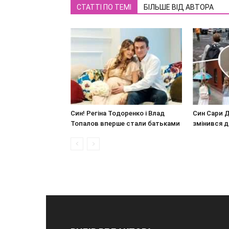
СТАТТІ ПО ТЕМІ
БІЛЬШЕ ВІД АВТОРА
Син! Регіна Тодоренко і Влад
Син Сари 
Топалов вперше стали батьками
змінився д