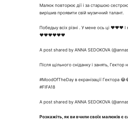
Малюк повторює дії і за старшою сестро
вирішив проявити свій музичний талант.
Победыу всіх різні . У мене ось ці ❤️❤️❤️ 
❤️❤️❤️❤️❤️❤️
A post shared by ANNA SEDOKOVA (@annase
Після щільного сніданку і занять, Гектор 
#MoodOfTheDay в екранізації Гектора 😂
#FIFA18
A post shared by ANNA SEDOKOVA (@annase
Розкажіть, як ви вчили своїх малюків є 