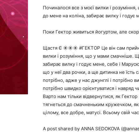
Починалося все з моєї вилки і розуміння, 
до мене на коліна, забирає вилку і годує 
Поки Гектор живиться йогуртом, але скоро
Щастя Є ☀️☀️☀️ #ГЕКТОР Це він сам прийн
вилки і розуміння, що у мами смачніше. Що
забирає вилку і годує мене, себе і Марус
що у неї два рочки, а ще дитинка не їсть с
потрібно, адже у нас джунглі і потрібно в
потрібно швидко орієнтуватися і навряд чи
Варто нам тільки відвернутися, як Гектор 
тягнеться до смачненьким кружечком, як
цілому, все добре, матусі. Всьому свій час,
A post shared by ANNA SEDOKOVA (@annase