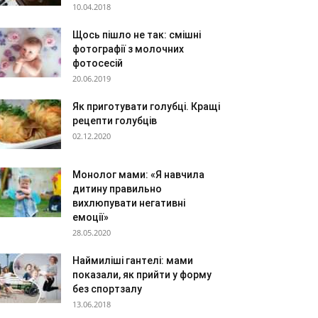
10.04.2018
Щось пішло не так: смішні
фотографії з молочних
фотосесій
20.06.2019
Як приготувати голубці. Кращі
рецепти голубців
02.12.2020
Монолог мами: «Я навчила
дитину правильно
вихлюпувати негативні
емоції»
28.05.2020
Наймиліші гантелі: мами
показали, як прийти у форму
без спортзалу
13.06.2018