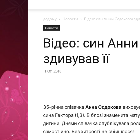
додому
Новости
Відео: син Анни Сєдокової зди
Новости
Відео: син Анни
здивував її
17.01.2018
35-річна співачка
Анна Сєдокова
виховує 
сина Гектора (1,3). В блозі знаменита м
дитини. Днями співачка опублікувала роли
самостійно. Без хитрості не обійшлося!