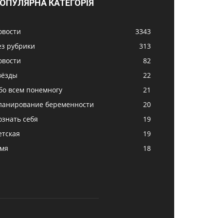
ОПУЛЯРНА КАТЕГОРІЯ
овости
3343
ез рубрики
313
овости
82
вёзды
22
бо всем понемногу
21
ланирование беременности
20
ознать себя
19
етская
19
імя
18