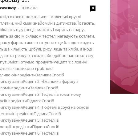
xwelhelp
-
01.08.2018
0
жні, соковиті тюфтельки – маленькі круглі
тлетки, чий смак знайомий з дитинства. Їх гасять,
пікають в духовці, смажать і варять на пару.
віть за своїм складом тефтелі нагадують котлети,
нак у фарш, з якого готується це блюдо, входить
льша кількість цибулі, рису, яєць та хліба, а іноді
дають гречку, квасолю або дрібно нашатковану
пут.Зміст:Готуємо продуктиРецепт 1: Яловичі
фтелі з часниково-грибною
дливоюІнгредієнтиЗаливкаСпосіб
иготуванняРецепт 2: «Їжачки» з фаршу з
сомІнгредієнтиЗаливкаСпосіб
иготуванняРецепт 3: Тефтелі в томатному
усіІнгредієнтиПідливаСпосіб
иготуванняРецепт 4: Тюфтелі в соусі на основі
етаниІнгредієнтиПідливаСпосіб
иготуванняРецепт 5: Тефтелі в
ховціІнгредієнтиПідливаСпосіб
иготуванняРецепт 6: Тефтелі в