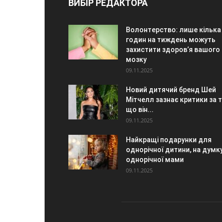
ВИБІР РЕДАКТОРА
Волонтерство: лише кілька
годин на тиждень можуть
захистити здоров’я вашого
мозку
09.11.2025
Новий дитячий бренд Шей
Мітчелл зазнає критики за т
що він...
09.11.2025
Найкращі подарунки для
однорічної дитини, на думк
однорічної мами
09.11.2025