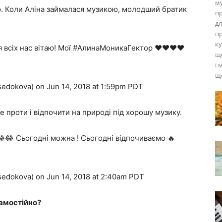
му
ю. Коли Аліна займалася музикою, молодший братик
пр
дл
пр
ку
І я всіх нас вітаю! Мої #АлинаМоникаГектор ❤️❤️❤️❤️
що
і 
що
dokova) on Jun 14, 2018 at 1:59pm PDT
не проти і відпочити на природі під хорошу музику.
😂 Сьогодні можна ! Сьогодні відпочиваємо 🔥
dokova) on Jun 14, 2018 at 2:40am PDT
самостійно?