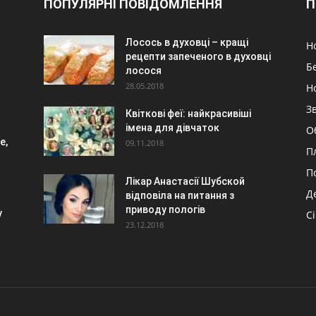
ПОПУЛЯРНІ ПОВІДОМЛЕННЯ
П
Лосось в духовці – кращі
Н
рецепти запеченого в духовці
Б
лосося
28.05.2018
Н
З
Квіткові феї: найкрасивіші
імена для дівчаток
О
е,
09.11.2018
П
П
Лікар Анастасії Шубской
Д
відповіла на питання з
приводу пологів
у
С
23.12.2018