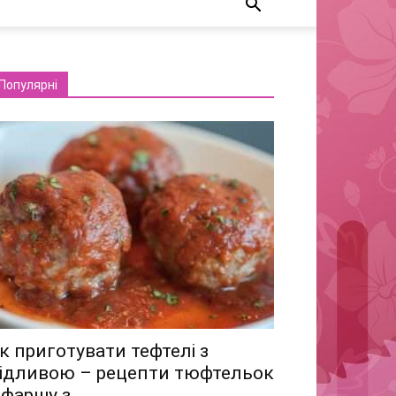
Популярні
к приготувати тефтелі з
ідливою – рецепти тюфтельок
 фаршу з...