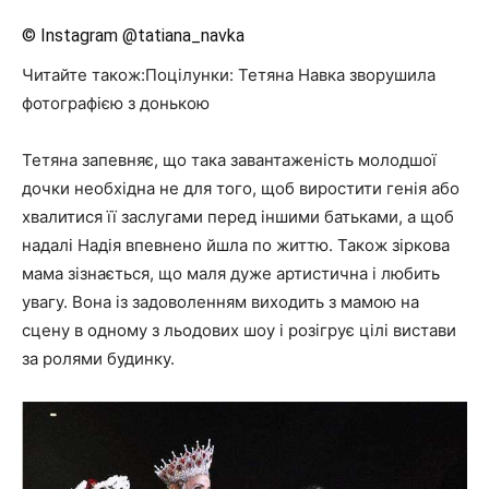
© Instagram @tatiana_navka
Читайте також:Поцілунки: Тетяна Навка зворушила
фотографією з донькою
Тетяна запевняє, що така завантаженість молодшої
дочки необхідна не для того, щоб виростити генія або
хвалитися її заслугами перед іншими батьками, а щоб
надалі Надія впевнено йшла по життю. Також зіркова
мама зізнається, що маля дуже артистична і любить
увагу. Вона із задоволенням виходить з мамою на
сцену в одному з льодових шоу і розігрує цілі вистави
за ролями будинку.