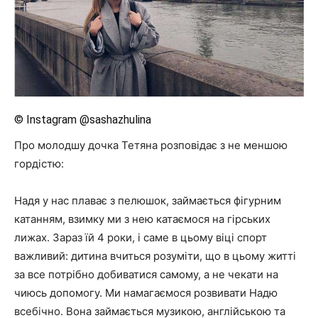
© Instagram @sashazhulina
Про молодшу дочка Тетяна розповідає з не меншою
гордістю:
Надя у нас плаває з пелюшок, займається фігурним
катанням, взимку ми з нею катаємося на гірських
лижах. Зараз їй 4 роки, і саме в цьому віці спорт
важливий: дитина вчиться розуміти, що в цьому житті
за все потрібно добиватися самому, а не чекати на
чиюсь допомогу. Ми намагаємося розвивати Надю
всебічно. Вона займається музикою, англійською та