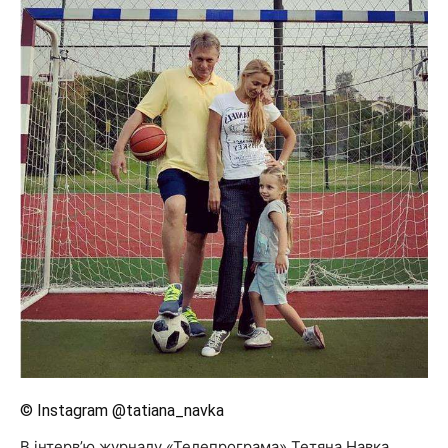
© Instagram @tatiana_navka
В інтерв’ю журналу «Телепрограма» Тетяна Навка