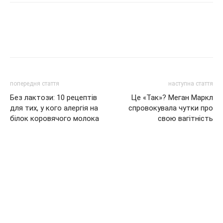
попередня стаття
наступна стаття
Без лактози: 10 рецептів
Це «Так»? Меган Маркл
для тих, у кого алергія на
спровокувала чутки про
білок коровячого молока
свою вагітність
СТАТТІ ПО ТЕМІ
БІЛЬШЕ ВІД АВТОРА
Син! Регіна Тодоренко і Влад
Топалов вперше стали батьками