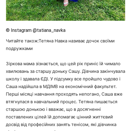
© Instagram @tatiana_navka
Читайте також:Тетяна Навка називає дочок своїми
подружками
Зіркова мама зізнається, що цей рік приніс їй чимало
хвилювань за старшу доньку Сашу. Дівчина закінчувала
школу і здавала ЄДІ. У підсумку все пройшло чудово і
Саша надійшла в МДІМВ на економічний факультет.
Перші місяці навчання проходять непогано, Саша вже
втягнулася в навчальний процес. Тетяна пишається
старшою донькою і вважає, що в досягненні
поставлених цілей їй допомагає цінний життєвий
досвід від професійних занять тенісом, які дівчинка