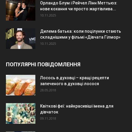
Орландо Блум і Рейчел Лінн Меттьюз:
нове кохання чи просто жартівлива...
10.11.2025
Дилема батька: коли поцілунки стають
складнішими у фільмі «Дівчата Гілмор»
10.11.2025
ПОПУЛЯРНІ ПОВІДОМЛЕННЯ
Лосось в духовці – кращі рецепти
запеченого в духовці лосося
28.05.2018
Квіткові феї: найкрасивіші імена для
дівчаток
09.11.2018