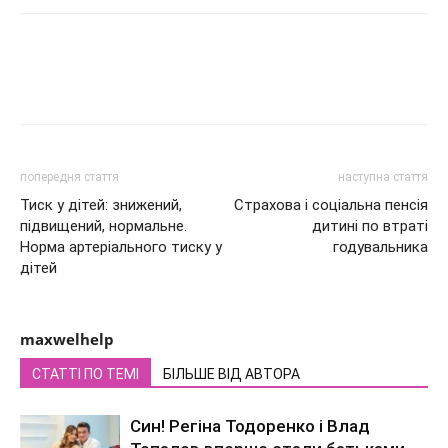
попередня стаття
наступна стаття
Тиск у дітей: знижений,
Страхова і соціальна пенсія
підвищений, нормальне.
дитині по втраті
Норма артеріального тиску у
годувальника
дітей
maxwelhelp
СТАТТІ ПО ТЕМІ
БІЛЬШЕ ВІД АВТОРА
Син! Регіна Тодоренко і Влад