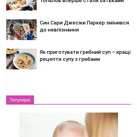
Топалов вперше стали батьками
Син Сари Джесіки Паркер змінився
до невпізнання
Як приготувати грибний суп – кращі
рецепти супу з грибами
Популярні