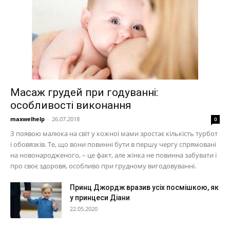
Масаж грудей при годуванні:
особливості виконання
maxwelhelp
-
26.07.2018
0
З появою малюка на світ у кожної мами зростає кількість турбот
і обовязків. Те, що вони повинні бути в першу чергу спрямовані
на новонародженого, – це факт, але жінка не повинна забувати і
про своє здоровя, особливо при грудному вигодовуванні.
Принц Джордж вразив усіх посмішкою, як
у принцеси Діани
22.05.2020