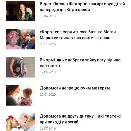
Відео: Оксана Федорова загартовує дітей
напередодні Водохреща
13.04.2018
«Королева сердиться»: батько Меган
Маркл викликав гнів своїм інтервю
05.11.2020
В нормі: як не набрати зайву вагу під час
вагітності
17.05.2018
Допомоги непрацюючим матерям
25.01.2020
Допомога на другу дитину – які платежі
при виході у другий...
22.07.2019