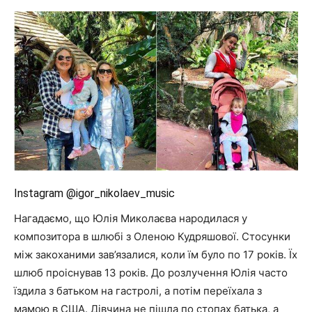
Instagram @igor_nikolaev_music
Нагадаємо, що Юлія Миколаєва народилася у
композитора в шлюбі з Оленою Кудряшової. Стосунки
між закоханими зав’язалися, коли їм було по 17 років. Їх
шлюб проіснував 13 років. До розлучення Юлія часто
їздила з батьком на гастролі, а потім переїхала з
мамою в США. Дівчина не пішла по стопах батька, а