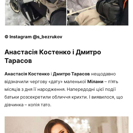
© Instagram @s_bezrukov
Анастасія Костенко і Дмитро
Тарасов
Анастасія Костенко
і
Дмитро Тарасов
нещодавно
відзначили чергову «дату» маленької
Мілани
– п’ять
місяців з дня її народження. Напередодні цієї події
батьки розсекретили обличчя крихти. І виявилося, що
дівчинка – копія тато.