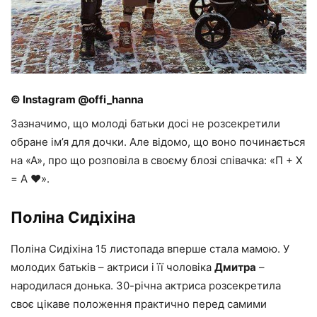
© Instagram @offi_hanna
Зазначимо, що молоді батьки досі не розсекретили
обране ім’я для дочки. Але відомо, що воно починається
на «А», про що розповіла в своєму блозі співачка: «П + Х
= А ♥️».
Поліна Сидіхіна
Поліна Сидіхіна 15 листопада вперше стала мамою. У
молодих батьків – актриси і її чоловіка
Дмитра
–
народилася донька. 30-річна актриса розсекретила
своє цікаве положення практично перед самими