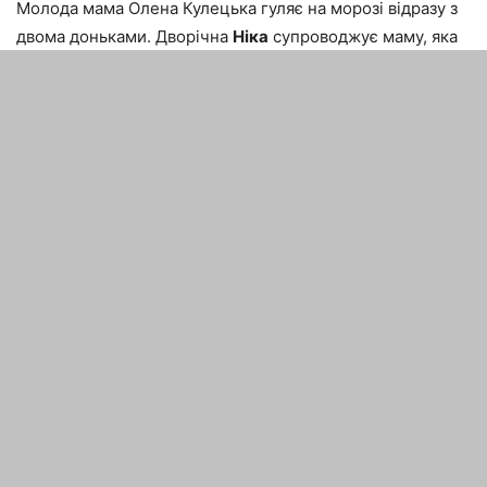
Молода мама Олена Кулецька гуляє на морозі відразу з
двома доньками. Дворічна
Ніка
супроводжує маму, яка
катає маленьку
Сашу
в колясці. Модель називає
мамские будні «днем бабака», адже понеділок схожий
на вівторок тощо до неділі. Кожен день – прогулянки,
ігри, приготування обіду, потім знову прогулянки.
View this post on Instagram
A post shared by Baby Stories (@babystories2018) on Dec
15, 2018 at 3:10am PST
Олена Ісінбаєва
Олена Ісінбаєва
, яка стала мамою вдруге 14 лютого
року, що минає, також побувала з сином на зимовій
прогулянці. Судячи з коментаря зірки до фото,
маленькому
Добрині
сніг дуже сподобався: