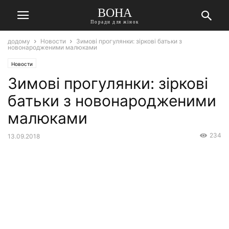
ВОНА
Поради для жінок
додому
Новости
Зимові прогулянки: зіркові батьки з
новонародженими малюками
Новости
Зимові прогулянки: зіркові
батьки з новонародженими
малюками
234
13.09.2018