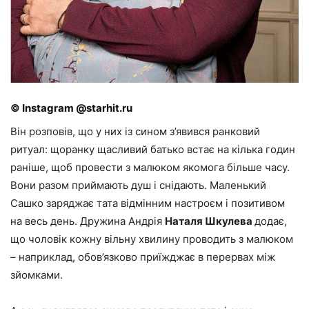
© Instagram @starhit.ru
Він розповів, що у них із сином з’явився ранковий
ритуал: щоранку щасливий батько встає на кілька годин
раніше, щоб провести з малюком якомога більше часу.
Вони разом приймають душ і снідають. Маленький
Сашко заряджає тата відмінним настроєм і позитивом
на весь день. Дружина Андрія
Наталя Шкулева
додає,
що чоловік кожну вільну хвилину проводить з малюком
– наприклад, обов’язково приїжджає в перервах між
зйомками.