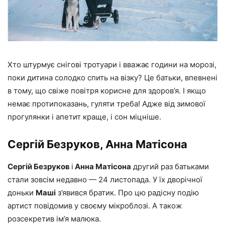
Хто штурмує снігові тротуари і вважає години на морозі,
поки дитина солодко спить на візку? Це батьки, впевнені
в тому, що свіже повітря корисне для здоров’я. І якщо
немає протипоказань, гуляти треба! Адже від зимової
прогулянки і апетит краще, і сон міцніше.
Сергій Безруков, Анна Матісона
Сергій Безруков
і
Анна Матісона
другий раз батьками
стали зовсім недавно — 24 листопада. У їх дворічної
доньки
Маші
з’явився братик. Про цю радісну подію
артист повідомив у своєму мікроблозі. А також
розсекретив ім’я малюка.