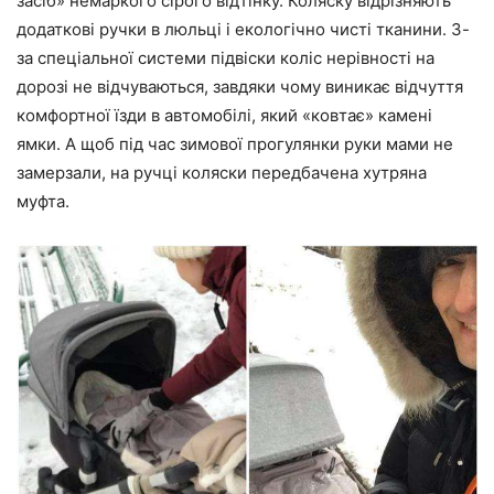
засіб» немаркого сірого відтінку. Коляску відрізняють
додаткові ручки в люльці і екологічно чисті тканини. З-
за спеціальної системи підвіски коліс нерівності на
дорозі не відчуваються, завдяки чому виникає відчуття
комфортної їзди в автомобілі, який «ковтає» камені
ямки. А щоб під час зимової прогулянки руки мами не
замерзали, на ручці коляски передбачена хутряна
муфта.