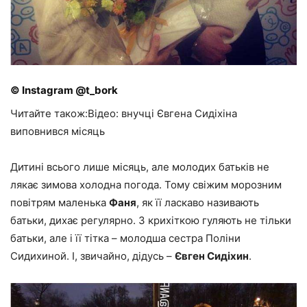
© Instagram @t_bork
Читайте також:Відео: внучці Євгена Сидіхіна
виповнився місяць
Дитині всього лише місяць, але молодих батьків не
лякає зимова холодна погода. Тому свіжим морозним
повітрям маленька
Фаня
, як її ласкаво називають
батьки, дихає регулярно. З крихіткою гуляють не тільки
батьки, але і її тітка – молодша сестра Поліни
Сидихиной. І, звичайно, дідусь –
Євген Сидіхин
.