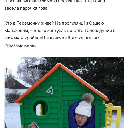
А ось як виглядає зимова прогулянка тата і сина –
весела парочка грає!
Хто в Теремочку живе? На прогулянці з Сашею
Малаховим, – прокоментував це фото телеведучий в
своєму мікроблозі і відзначив його хештегом
#глазамижены.