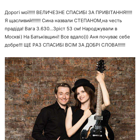
Дорогі мої!!!!! ВЕЛИЧЕЗНЕ СПАСИБІ ЗА ПРИВІТАННЯ!!!!!
Я щасливий!!!!!!! Сина назвали СТЕПАНОМ,на честь
прадіда! Вага 3.630…Зріст 53 см! Народжували в
Москві) На Батьківщині! Все вдало))) Аня почуває себе
добре!!! ЩЕ РАЗ СПАСИБІ ВСІМ ЗА ДОБРІ СЛОВА!!!!!!