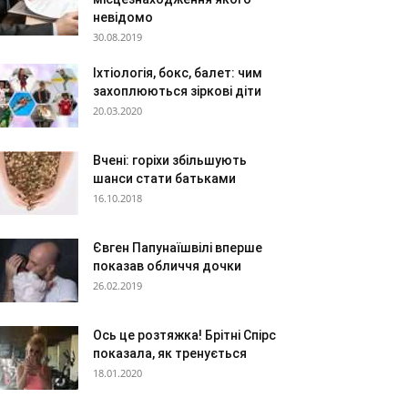
невідомо
30.08.2019
Іхтіологія, бокс, балет: чим
захоплюються зіркові діти
20.03.2020
Вчені: горіхи збільшують
шанси стати батьками
16.10.2018
Євген Папунаїшвілі вперше
показав обличчя дочки
26.02.2019
Ось це розтяжка! Брітні Спірс
показала, як тренується
18.01.2020