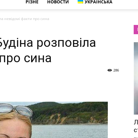
РІЗНЕ
НОВОСТИ
УКРАЇНСЬКА
ла невідомі факти про сина
Будіна розповіла
 про сина
286
Л
с