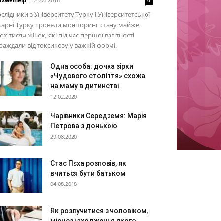
xwelhelp
-
24.06.2018
0
слідники з Університету Турку і Університетської
карні Турку провели моніторинг стану майже
ох тисяч жінок, які під час першої вагітності
раждали від токсикозу у важкій формі.
Одна особа: дочка зірки
«Чудового століття» схожа
на маму в дитинстві
12.02.2020
Чарівники Середземя: Марія
Петрова з донькою
29.08.2020
Стас Пєха розповів, як
вчиться бути батьком
04.08.2018
Як розлучитися з чоловіком,
місцезнаходження якого