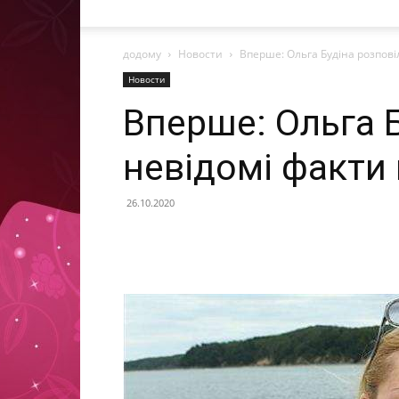
додому
Новости
Вперше: Ольга Будіна розпові
Новости
Вперше: Ольга 
невідомі факти
26.10.2020