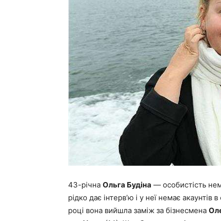
43-річна
Ольга Будіна
— особистість неме
рідко дає інтерв’ю і у неї немає акаунтів
році вона вийшла заміж за бізнесмена
Ол