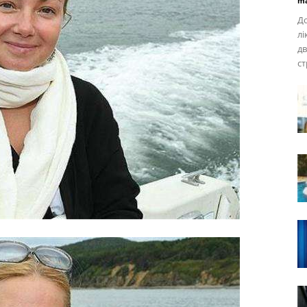
ma
До
лі
дв
ст