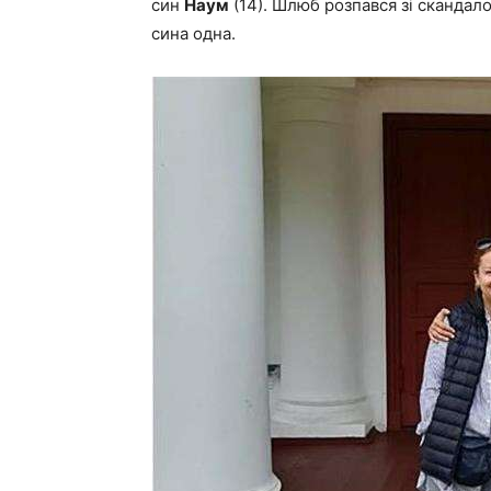
син
Наум
(14). Шлюб розпався зі скандало
сина одна.