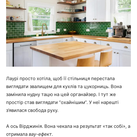
Лаурі просто хотіла, щоб її стільниця перестала
виглядати звалищем для кухлів та цукорниць. Вона
замінила нудну тацю на цей органайзер. І тут же
простір став виглядати “охайнішим”. У неї нарешті
з’явилася свобода руху.
А ось Вірджинія. Вона чекала на результат «так собі», а
отримала
вау-ефект
.