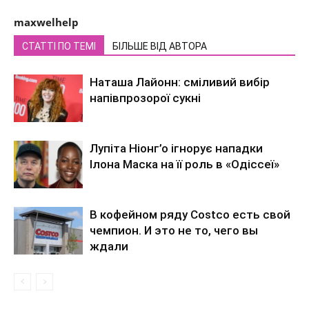
maxwelhelp
СТАТТІ ПО ТЕМІ
БІЛЬШЕ ВІД АВТОРА
Наташа Лайонн: сміливий вибір
напівпрозорої сукні
Лупіта Ніонг’о ігнорує нападки
Ілона Маска на її роль в «Одіссеї»
В кофейном ряду Costco есть свой
чемпион. И это не то, чего вы
ждали