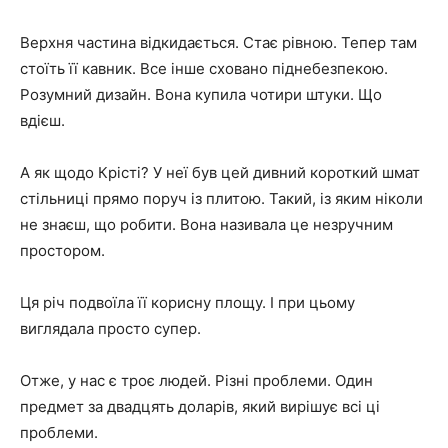
Верхня частина відкидається. Стає рівною. Тепер там
стоїть її кавник. Все інше сховано піднебезпекою.
Розумний дизайн. Вона купила чотири штуки. Що
вдієш.
А як щодо Крісті? У неї був цей дивний короткий шмат
стільниці прямо поруч із плитою. Такий, із яким ніколи
не знаєш, що робити. Вона називала це незручним
простором.
Ця річ подвоїла її корисну площу. І при цьому
виглядала просто супер.
Отже, у нас є троє людей. Різні проблеми. Один
предмет за двадцять доларів, який вирішує всі ці
проблеми.