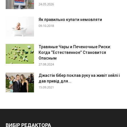
24.05.2026
Як правильно купати немовляти
09.10.2018
Травяные Чары и Печеночные Риски:
Когда “Естественное” Становится
Опасным
27.08.2024
Джастін бібер поклав руку на живіт хейлі і
дав привід для...
15.09.2021
ВИБІР РЕДАКТОРА