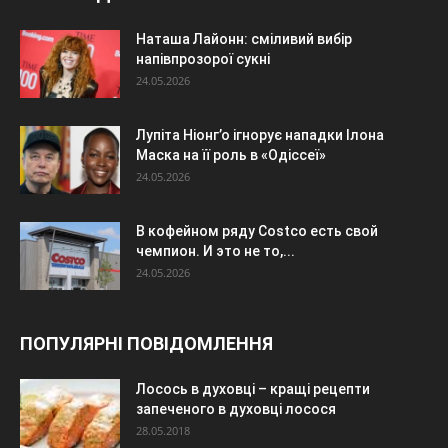
Наташа Лайонн: сміливий вибір
напівпрозорої сукні
24.05.2026
Лупіта Ніонг’о ігнорує нападки Ілона
Маска на її роль в «Одіссеї»
24.05.2026
В кофейном ряду Costco есть свой
чемпион. И это не то,...
24.05.2026
ПОПУЛЯРНІ ПОВІДОМЛЕННЯ
Лосось в духовці – кращі рецепти
запеченого в духовці лосося
28.05.2018