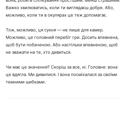
вона, робить спілкування простішим. Менш страшним.
Важко хвилюватись, коли ти виглядаєш добре. Або,
можливо, коли ти в окулярах це теж допомагає.
Тож, можливо, ця сукня — не лише для камер.
Можливо, це головний перебіг гри. Досить впевнена,
щоб бути побаченою. Або настільки впевненою, щоб
не зважати на те, хто дивиться.
Чи має це значення? Скоріш за все, ні. Головне: вона
це вдягла. Ми дивилися. І вона посміхалася за своїми
темними шибками.