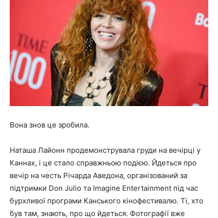
Вона знов це зробила.
Наташа Лайонн продемонструвала груди на вечірці у
Каннах, і це стало справжньою подією. Йдеться про
вечір на честь Річарда Аведона, організований за
підтримки Don Julio та Imagine Entertainment під час
бурхливої ​​програми Канського кінофестивалю. Ті, хто
був там, знають, про що йдеться. Фотографії вже