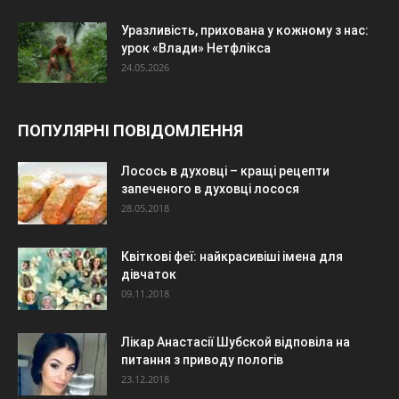
Уразливість, прихована у кожному з нас:
урок «Влади» Нетфлікса
24.05.2026
ПОПУЛЯРНІ ПОВІДОМЛЕННЯ
Лосось в духовці – кращі рецепти
запеченого в духовці лосося
28.05.2018
Квіткові феї: найкрасивіші імена для
дівчаток
09.11.2018
Лікар Анастасії Шубской відповіла на
питання з приводу пологів
23.12.2018