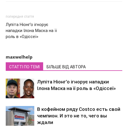
попередня стаття
Лупіта Ніонг’о ігнорує
нападки Ілона Маска на її
роль в «Одіссеї»
maxwelhelp
СТАТТІ ПО ТЕМІ
БІЛЬШЕ ВІД АВТОРА
Лупіта Ніонг’о ігнорує нападки
Ілона Маска на її роль в «Одіссеї»
В кофейном ряду Costco есть свой
чемпион. И это не то, чего вы
ждали