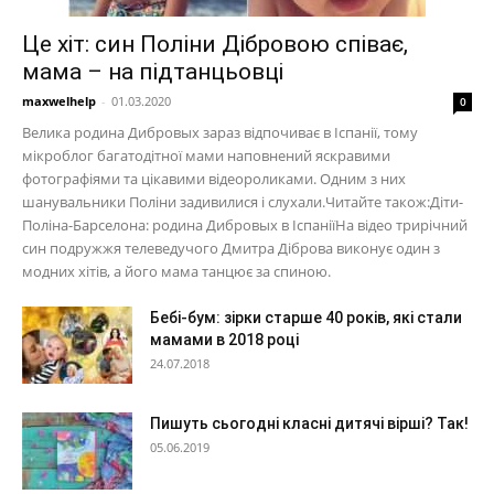
Це хіт: син Поліни Дібровою співає,
мама – на підтанцьовці
maxwelhelp
-
01.03.2020
0
Велика родина Дибровых зараз відпочиває в Іспанії, тому
мікроблог багатодітної мами наповнений яскравими
фотографіями та цікавими відеороликами. Одним з них
шанувальники Поліни задивилися і слухали.Читайте також:Діти-
Поліна-Барселона: родина Дибровых в ІспаніїНа відео трирічний
син подружжя телеведучого Дмитра Діброва виконує один з
модних хітів, а його мама танцює за спиною.
Бебі-бум: зірки старше 40 років, які стали
мамами в 2018 році
24.07.2018
Пишуть сьогодні класні дитячі вірші? Так!
05.06.2019