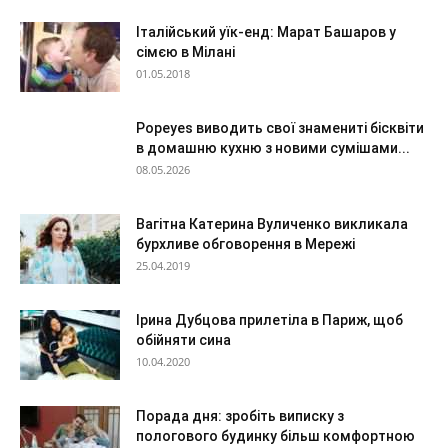
Італійський уїк-енд: Марат Башаров у
сімєю в Мілані
01.05.2018
Popeyes виводить свої знамениті бісквіти
в домашню кухню з новими сумішами...
08.05.2026
Вагітна Катерина Вуличенко викликала
бурхливе обговорення в Мережі
25.04.2019
Ірина Дубцова прилетіла в Париж, щоб
обійняти сина
10.04.2020
Порада дня: зробіть виписку з
пологового будинку більш комфортною