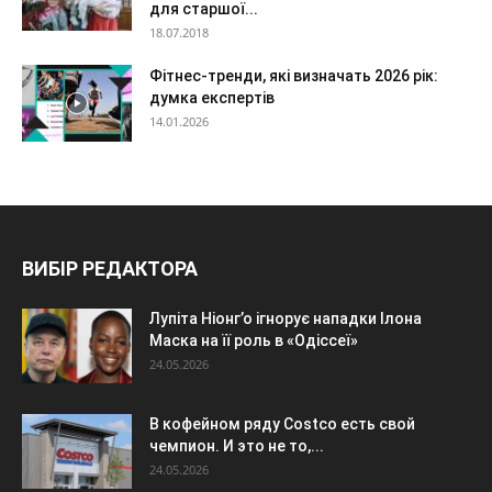
для старшої...
18.07.2018
Фітнес-тренди, які визначать 2026 рік:
думка експертів
14.01.2026
ВИБІР РЕДАКТОРА
Лупіта Ніонг’о ігнорує нападки Ілона
Маска на її роль в «Одіссеї»
24.05.2026
В кофейном ряду Costco есть свой
чемпион. И это не то,...
24.05.2026