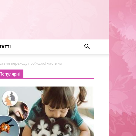
ТАТТІ
равил переходу проїжджої частини
Популярні