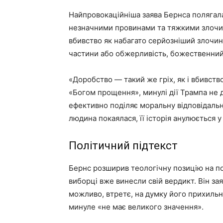
Найпровокаційніша заява Бернса полягала
незначними провинами та тяжкими злочин
вбивство як набагато серйозніший злочи
частини або обжерливість, божественний 
«Доробство — такий же гріх, як і вбивств
«Богом прощення», минулі дії Трампа не д
ефективно поділяє моральну відповідальн
людина покаялася, її історія анулюється у
Політичний підтекст
Бернс розширив теологічну позицію на п
виборці вже винесли свій вердикт. Він зая
можливо, втретє, на думку його прихильн
минуле «не має великого значення».