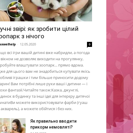
учні звірі: як зробити цілий
оопарк з нічого
xwelhelp
-
12.05.2020
0
що всі ігри вашій дитині вже набридли, а погода
 вікном не дозволяє виходити на прогулянку,
робуйте влаштувати зоопарк... прямо вдома.
же для цього вам не знадобиться купувати якісь
обливі іграшки і тим більше приносити додому
арин! Вам потрібні лише руки ваші і дитини — і
охи фантазії.Читайте також:Казка, джунглі,
динок в будинку та інші ідеї для інтерєру дитячої
імнатиВи можете використовувати фарби (гуаш
 акварель), а можете обійтися і без них.
Як правильно вводити
прикорм немовляті?