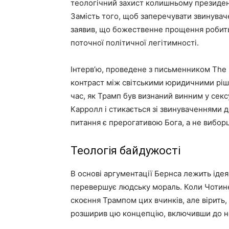
теологічний захист колишньому президенто
Замість того, щоб заперечувати звинувач
заявив, що божественне прощення робить
поточної політичної легітимності.
Інтерв’ю, проведене з письменником The
контраст між світськими юридичними ріш
час, як Трамп був визнаний винним у сек
Карролл і стикається зі звинуваченнями д
питання є прерогативою Бога, а не вибор
Теологія байдужості
В основі аргументації Бернса лежить іде
перевершує людську мораль. Коли Чотине
скоєння Трампом цих вчинків, але вірить
розширив цю концепцію, включивши до не