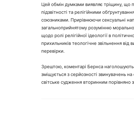
Цей обмін думками виявляє тріщину, що 
підзвітності та релігійними обґрунтува
союзниками. Прирівнюючи сексуальні напа
загальноприйнятому розумінню моральної і
щодо ролі релігійної ідеології в політич
прихильників теологічне звільнення від 
перевірки.
Зрештою, коментарі Бернса наголошують на
зміщується з серйозності звинувачень на
світське судження вторинним порівняно з