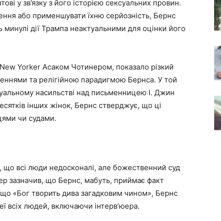
ві у зв’язку з його історією сексуальних провин.
ення або применшувати їхню серйозність, Бернс
 минулі дії Трампа неактуальними для оцінки його
 New Yorker Асаком Чотинером, показало різкий
еннями та релігійною парадигмою Бернса. У той
суальному насильстві над письменницею І. Джин
есятків інших жінок, Бернс стверджує, що ці
цями чи судами.
я, що всі люди недосконалі, але божественний суд
р зазначив, що Бернс, мабуть, приймає факт
, що «Бог творить дива загадковим чином», Бернс
ї всіх людей, включаючи інтерв’юера.