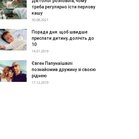
Дієтолог розповіла, чому
треба регулярно їсти перлову
кашу
30.08.2021
Порада дня: щоб швидше
приспати дитину, долічіть до
10
14.01.2019
Євген Папунаїшвілі
познайомив дружину зі своєю
ріднею
17.12.2019