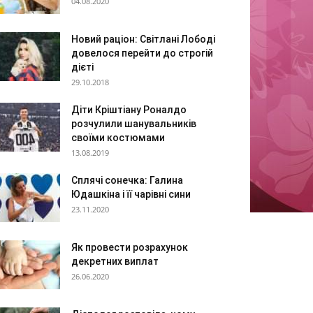
04.08.2020
Новий раціон: Світлані Лободі
довелося перейти до строгій
дієті
29.10.2018
Діти Кріштіану Роналдо
розчулили шанувальників
своїми костюмами
13.08.2019
Сплячі сонечка: Галина
Юдашкіна і її чарівні сини
23.11.2020
Як провести розрахунок
декретних виплат
26.06.2020