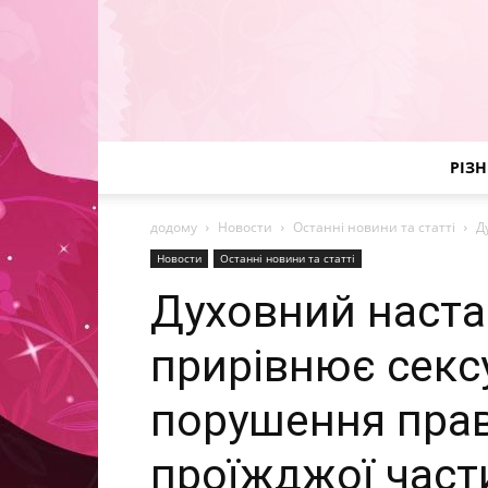
РІЗН
додому
Новости
Останні новини та статті
Д
Новости
Останні новини та статті
Духовний наст
прирівнює секс
порушення прав
проїжджої част