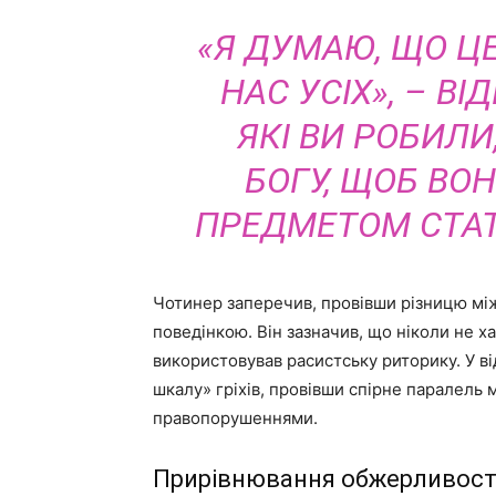
«Я ДУМАЮ, ЩО Ц
НАС УСІХ», – ВІД
ЯКІ ВИ РОБИЛИ,
БОГУ, ЩОБ ВО
ПРЕДМЕТОМ СТАТТ
Чотинер заперечив, провівши різницю м
поведінкою. Він зазначив, що ніколи не ха
використовував расистську риторику. У в
шкалу» гріхів, провівши спірне паралель
правопорушеннями.
Прирівнювання обжерливості