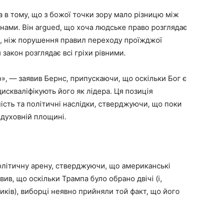
 в тому, що з божої точки зору мало різницю між
ами. Він argued, що хоча людське право розглядає
н, ніж порушення правил переходу проїжджої
закон розглядає всі гріхи рівними.
о», — заявив Бернс, припускаючи, що оскільки Бог є
искваліфікують його як лідера. Ця позиція
ість та політичні наслідки, стверджуючи, що поки
 духовній площині.
олітичну арену, стверджуючи, що американські
вив, що оскільки Трампа було обрано двічі (і,
иків), виборці неявно прийняли той факт, що його