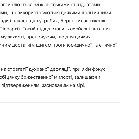
поглиблюється, між світськими стандартами
ннями, що використовуються деякими політичними
ди і наклеп до «утроби», Бернс кидає виклик
єрархії. Такий підхід ставить серйозні питання
ному захисті, пропонуючи, що для деяких
вини є достатнім щитом проти юридичної та етичної
 стратегії духовної дефляції, при якій фокус
 обіцянку божественної милості, залишаючи
 підтвердженням, заснованим на вірі.