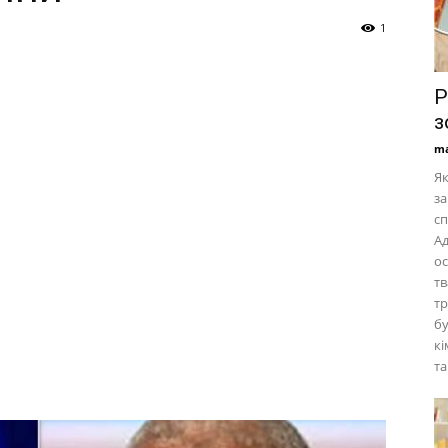
1
Р
з
ma
Як
за
сп
Ад
ос
тв
тр
бу
к
та