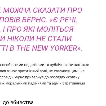
Е МОЖНА СКАЗАТИ ПРО
ПОВІВ БЕРНС. «Є РЕЧІ,
 І ПРО ЯКІ МОЛІТЬСЯ
НИ НІКОЛИ НЕ СТАЛИ
І В THE NEW YORKER».
іж особистими недоліками та публічною хижацькою
пав жінок проти їхньої волі, не хвалився цим і не
ідповідь Бернс привернув до розгляду «ковзну
 між моральними падіннями та адміністративними
 до вбивства