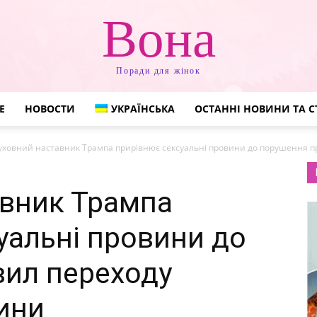
Вона
Поради для жінок
Е
НОВОСТИ
УКРАЇНСЬКА
ОСТАННІ НОВИНИ ТА С
уховний наставник Трампа прирівнює сексуальні провини до порушення п
авник Трампа
уальні провини до
ил переходу
ини