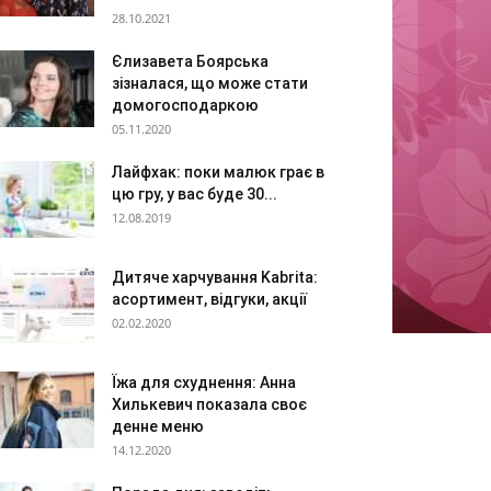
28.10.2021
Єлизавета Боярська
зізналася, що може стати
домогосподаркою
05.11.2020
Лайфхак: поки малюк грає в
цю гру, у вас буде 30...
12.08.2019
Дитяче харчування Kabrita:
асортимент, відгуки, акції
02.02.2020
Їжа для схуднення: Анна
Хилькевич показала своє
денне меню
14.12.2020