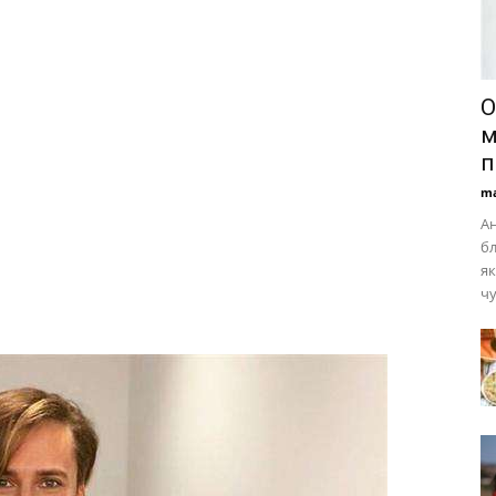
О
м
п
ma
Ан
бл
як
чу