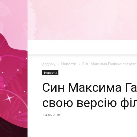
додому
Новости
Син Максима Галкіна предста
Новости
Син Максима Га
свою версію фі
04.06.2018