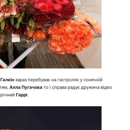
Галкін
зараз перебуває на гастролях у сонячній
ітям,
Алла Пугачова
то і справа радує дружина відео
тирічний
Гаррі
.