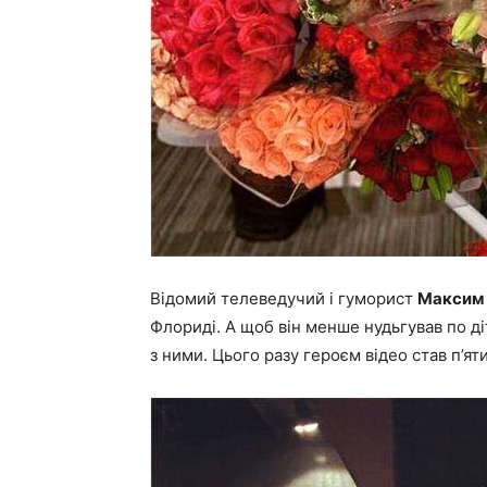
Відомий телеведучий і гуморист
Максим 
Флориді. А щоб він менше нудьгував по д
з ними. Цього разу героєм відео став п’я