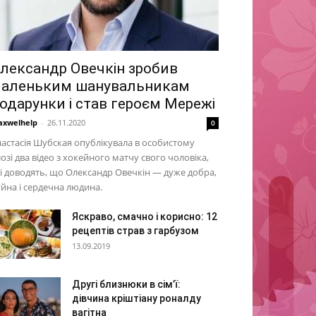
лександр Овечкін зробив
аленьким шанувальникам
одарунки і став героєм Мережі
xwelhelp
-
26.11.2020
0
астасія Шубская опублікувала в особистому
озі два відео з хокейного матчу свого чоловіка,
і доводять, що Олександр Овечкін — дуже добра,
йна і сердечна людина.
Яскраво, смачно і корисно: 12
рецептів страв з гарбузом
13.09.2019
Другі близнюки в сім’ї:
дівчина кріштіану роналду
вагітна