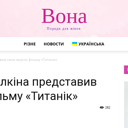
Вона
Поради для жінок
РІЗНЕ
НОВОСТИ
УКРАЇНСЬКА
вив свою версію фільму «Титанік»
лкіна представив
льму «Титанік»
282