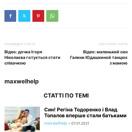
попередня стаття
наступна стаття
Відео: дочка Ігоря
Відео: маленький син
Ніколаєва готується стати
Галини Юдашкиной танцює
співачкою
з мамою
maxwelhelp
СТАТТІ ПО ТЕМІ
Син! Регіна Тодоренко і Влад
Топалов вперше стали батьками
maxwelhelp
-
07.01.2021