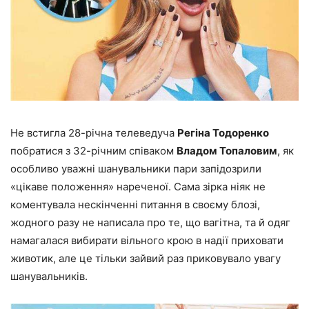
Не встигла 28-річна телеведуча
Регіна Тодоренко
побратися з 32-річним співаком
Владом Топаловим
, як
особливо уважні шанувальники пари запідозрили
«цікаве положення» нареченої. Сама зірка ніяк не
коментувала нескінченні питання в своєму блозі,
жодного разу не написала про те, що вагітна, та й одяг
намагалася вибирати вільного крою в надії приховати
животик, але це тільки зайвий раз приковувало увагу
шанувальників.