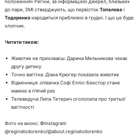
положення» Регіни, за інформацією джерел, близьких
до пари, ЗМІ стверджують, що первісток
Топалова
і
Тодоренко
народиться приблизно в грудні. І що це буде
хлопчик.
Читати також:
Животик не приховаєш: Дарина Мельникова чекає
другу дитину
Точно вагітна: Діана Крюгер показала животик
Відмінниця: співачка Софі Елліс-Бекстор стане
мамою в п’ятий раз
Телеведуча Липа Тетерич оголосила про третьої
вагітності
Фото на анонс: ©Instagram
@reginatodorenko/@about.reginatodorenko