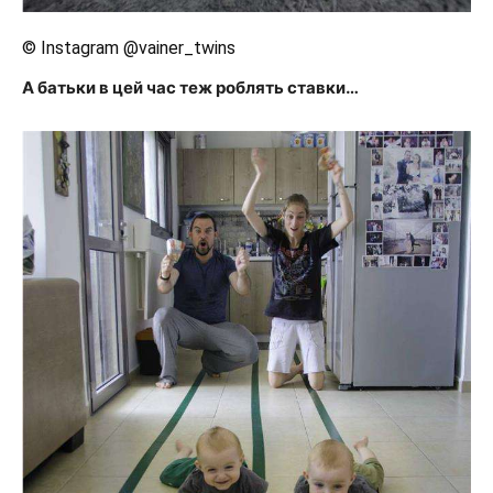
© Instagram @vainer_twins
А батьки в цей час теж роблять ставки…