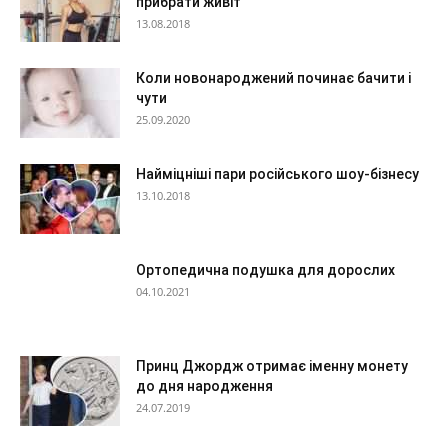
прибрати живіт
13.08.2018
Коли новонароджений починає бачити і
чути
25.09.2020
Найміцніші пари російського шоу-бізнесу
13.10.2018
Ортопедична подушка для дорослих
04.10.2021
Принц Джордж отримає іменну монету
до дня народження
24.07.2019