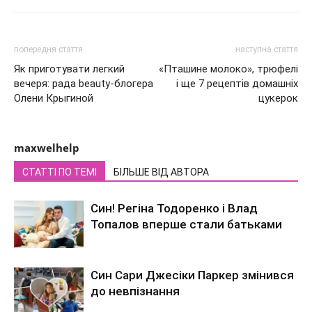
попередня стаття
наступна стаття
Як приготувати легкий
«Пташине молоко», трюфелі
вечеря: рада beauty-блогера
і ще 7 рецептів домашніх
Олени Крыгиной
цукерок
maxwelhelp
СТАТТІ ПО ТЕМІ
БІЛЬШЕ ВІД АВТОРА
Син! Регіна Тодоренко і Влад
Топалов вперше стали батьками
Син Сари Джесіки Паркер змінився
до невпізнання