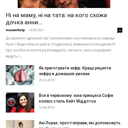
Ні на маму, ні на тата: на кого схожа
дочка анни...
maxwelhelp
-
10.09.2021
0
До великої і дружної сім'ї михалкових-кончаловських завжди
було і буде пильна увага. Спадкоємці знаменитої кінодинастії
про особисте життя розповідають нечасто, зате соцмережі
ведуть і...
Як приготувати зефір. Кращі рецепти
зефіру в домашніх умовах
26.12.2019
Все в червоному: юна принцеса Софія
копіює стиль Кейт Міддлтон
14.06.2019
Ані Лорак: прості вправи, які допоможуть