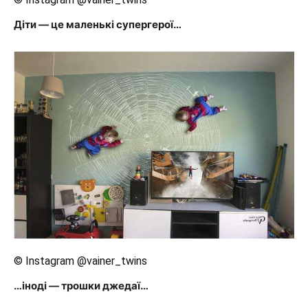
Діти — це маленькі супергерої…
© Instagram @vainer_twins
…іноді — трошки джедаї…