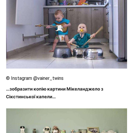
© Instagram @vainer_twins
…зобразити копію картини Мікеланджело з
Сікстинської капели…