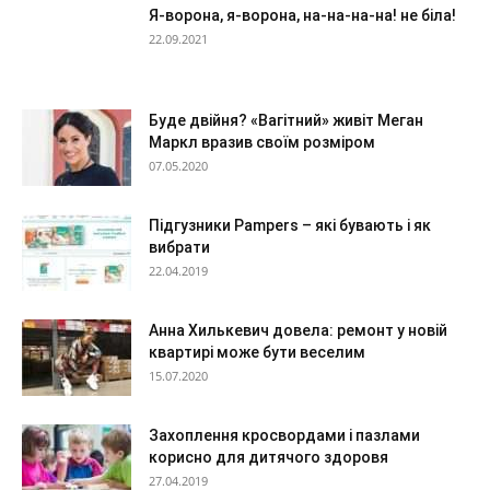
Я-ворона, я-ворона, на-на-на-на! не біла!
22.09.2021
Буде двійня? «Вагітний» живіт Меган
Маркл вразив своїм розміром
07.05.2020
Підгузники Pampers – які бувають і як
вибрати
22.04.2019
Анна Хилькевич довела: ремонт у новій
квартирі може бути веселим
15.07.2020
Захоплення кросвордами і пазлами
корисно для дитячого здоровя
27.04.2019