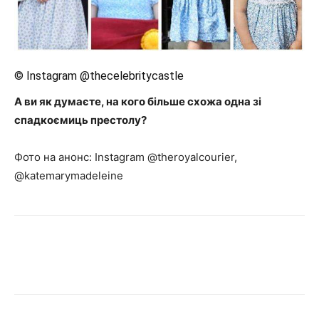
© Instagram @thecelebritycastle
А ви як думаєте, на кого більше схожа одна зі
спадкоємиць престолу?
Фото на анонс: Instagram @theroyalcourier,
@katemarymadeleine