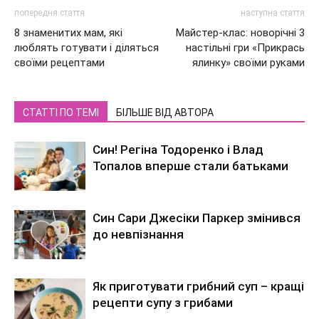
попередня стаття
наступна стаття
8 знаменитих мам, які
Майстер-клас: новорічні 3
люблять готувати і діляться
настільні гри «Прикрась
своїми рецептами
ялинку» своїми руками
СТАТТІ ПО ТЕМІ
БІЛЬШЕ ВІД АВТОРА
Син! Регіна Тодоренко і Влад
Топалов вперше стали батьками
Син Сари Джесіки Паркер змінився
до невпізнання
Як приготувати грибний суп – кращі
рецепти супу з грибами