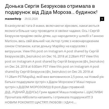
Донька Сергія Безрукова отримала в
подарунок від Діда Мороза… будинок!
maxwelhelp
-
29.02.2020
0
В канікули всі тата й мами, включаючи зіркових, намагаються
якомога більше часу проводити зі своїми чадами. Ось і Сергій
Безруков приділяє своїм дітям, що народилися у шлюбі з Ганною
Матісон, весь свій вільний час.Актор гуляє з новонародженим
сином Степаном, катає доньку Марійку на каруселях і
ватрушках. View this post on Instagram A post shared by Сергій
Безруков (@s_bezrukov) on Dec 16, 2018 at 2:28am PST View this
post on Instagram A post shared by Сергій Безруков (@s_bezrukov)
on Dec 24, 2018 at 6:00am PST View this post on Instagram A post
shared by Сергій Безруков (@s_bezrukov) on Dec 29, 2018 at
11:28am PSTМарійці, якій вже виповнилося 2,5 роки, на Новий рік
батьки подарували зустріч з Дідом Морозом:У Маші перша
зустріч з ДІДОМ МОРОЗОМ)))) В ролі Діда справжній
ДІД...РІДНИЙ ДІДУСЬ!) Грим вдався! Маша повірила і...ЩАСЛИВА!
Прочитала Айболита напамять і отримала подарунки!!!!! З
НОВИМ РОКОМ!!!!!! ЩАСТЯ!!!! ЛЮБОВІ І УДАЧІ....