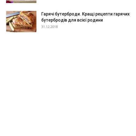
Гарячі бутерброди. Кращі рецепти гарячих
бутербродів для всієї родини
31.12.2018
Мадонна познайомила дітей з Майклом
Джексоном
27.12.2020
Відео: дочка Сергія Безрукова гуляє з
новонародженим братом
19.05.2020
ВИБІР РЕДАКТОРА