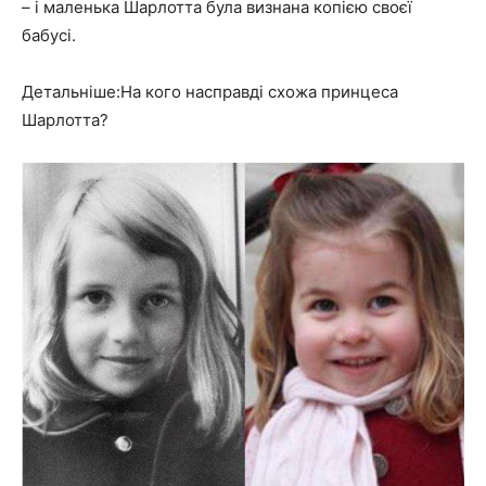
– і маленька Шарлотта була визнана копією своєї
бабусі.
Детальніше:На кого насправді схожа принцеса
Шарлотта?