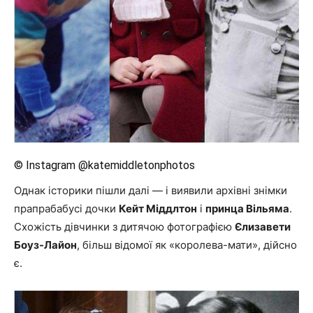
© Instagram @katemiddletonphotos
Однак історики пішли далі — і виявили архівні знімки
прапрабабусі дочки
Кейт Міддлтон
і
принца Вільяма
.
Схожість дівчинки з дитячою фотографією
Єлизавети
Боуз-Лайон
, більш відомої як «королева-мати», дійсно
є.