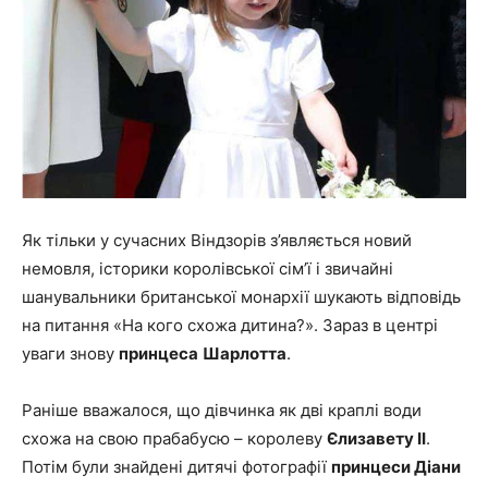
Як тільки у сучасних Віндзорів з’являється новий
немовля, історики королівської сім’ї і звичайні
шанувальники британської монархії шукають відповідь
на питання «На кого схожа дитина?». Зараз в центрі
уваги знову
принцеса
Шарлотта
.
Раніше вважалося, що дівчинка як дві краплі води
схожа на свою прабабусю – королеву
Єлизавету II
.
Потім були знайдені дитячі фотографії
принцеси Діани