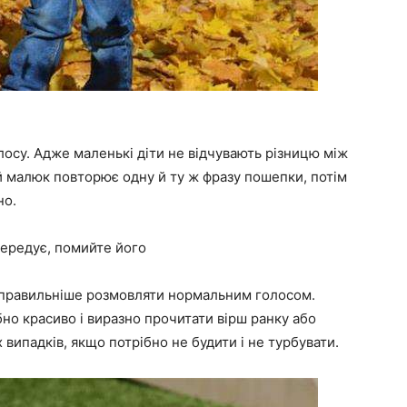
лосу. Адже маленькі діти не відчувають різницю між
й малюк повторює одну й ту ж фразу пошепки, потім
но.
вередує, помийте його
х правильніше розмовляти нормальним голосом.
бно красиво і виразно прочитати вірш ранку або
 випадків, якщо потрібно не будити і не турбувати.