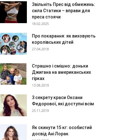
Звільніть Прес від обмежень:
сила Статики – вправи для
преса стоячи
18.02.2025
Про покарання: як виховують
королівських дітей
27.04.2018
Страшно і смішно: доньки
Джигана на американських
гірках
13.08.2019
3 секрету краси Оксани
Федорової, які доступні всім
25.11.2019
Як скинути 15 кг: особистий
досвід Ані Лорак