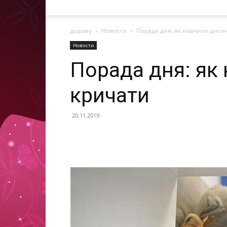
додому
Новости
Порада дня: як навчити дити
Новости
Порада дня: як
кричати
20.11.2019