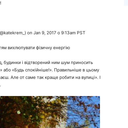
!
@katekrem_) on Jan 9, 2017 о 9:13am PST
тям вихлюпувати фізичну енергію
, будинки і відтворений ним шум приносить
» або «Будь спокійніше!». Правильніше в цьому
аєш. Але от саме так краще робити на вулиці». І
.