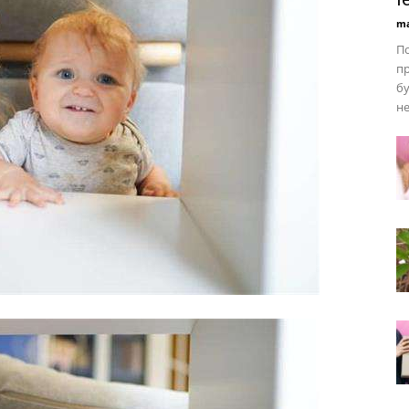
ma
По
пр
бу
не