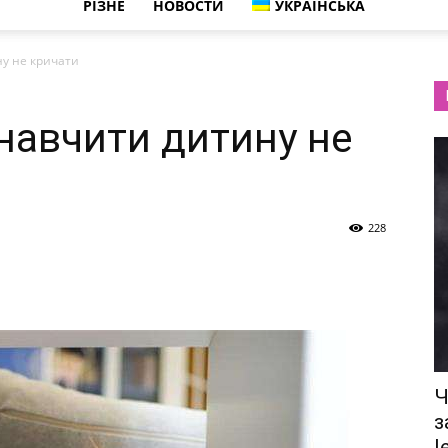
РІЗНЕ
НОВОСТИ
УКРАЇНСЬКА
ну не кричати
 навчити дитину не
228
Ч
з
l