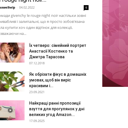
xwelhelp
-
04.02.2022
0
мади givenchy le rouge night noir настільки зовні
ивабливі і залипальні, що я просто зобов'язана
ла купити хоч один відтінок для колекції,
зважаючи на...
Їх четверо: сімейний портрет
Анастасії Костенко та
Дмитра Тарасова
07.12.2018
Як обрізати фікус в домашніх
умовах, щоб він виріс
красивим і...
23.09.2021
Найкращі ранні пропозиції
взуття для прогулянок у дні
великих угод Amazon...
17.09.2025