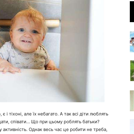
є і тіхоні, але їх небагато. А так всі діти люблять
щати, співати… Що при цьому роблять батьки?
 активність. Однак весь час це робити не треба,