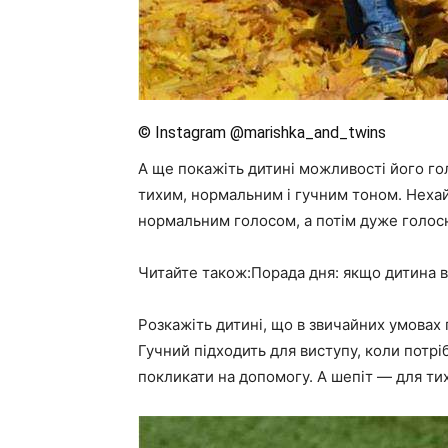
© Instagram @marishka_and_twins
А ще покажіть дитині можливості його го
тихим, нормальним і гучним тоном. Неха
нормальним голосом, а потім дуже голос
Читайте також:Порада дня: якщо дитина 
Розкажіть дитині, що в звичайних умова
Гучний підходить для виступу, коли потрі
покликати на допомогу. А шепіт — для тих