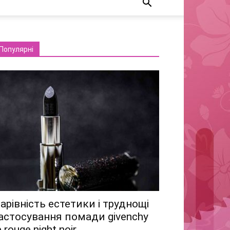
Популярні
арівність естетики і труднощі
астосування помади givenchy
e rouge night noir...