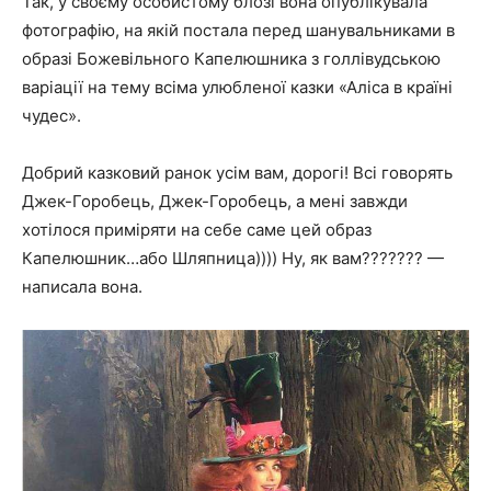
Так, у своєму особистому блозі вона опублікувала
фотографію, на якій постала перед шанувальниками в
образі Божевільного Капелюшника з голлівудською
варіації на тему всіма улюбленої казки «Аліса в країні
чудес».
Добрий казковий ранок усім вам, дорогі! Всі говорять
Джек-Горобець, Джек-Горобець, а мені завжди
хотілося приміряти на себе саме цей образ
Капелюшник…або Шляпница)))) Ну, як вам??????? —
написала вона.