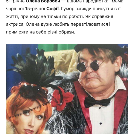
51-річна
Олена Воробей
— відома пародистка і мама
чарівної 15-річної
Софії
. Гумор завжди присутня в її
житті, причому не тільки по роботі. Як справжня
актриса, Олена дуже любить перевтілюватися і
приміряти на себе різні образи.