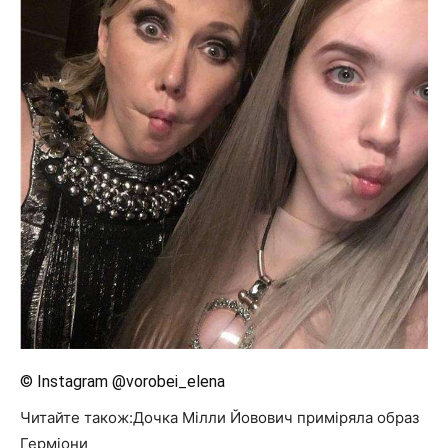
© Instagram @vorobei_elena
Читайте також:Дочка Мілли Йовович приміряла образ
Герміони