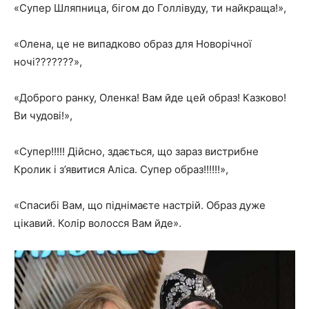
«Супер Шляпница, бігом до Голлівуду, ти найкраща!»,
«Олена, це не випадково образ для Новорічної
ночі???????»,
«Доброго ранку, Оленка! Вам йде цей образ! Казково!
Ви чудові!»,
«Супер!!!!! Дійсно, здається, що зараз вистрибне
Кролик і з’явитися Аліса. Супер образ!!!!!!»,
«Спасибі Вам, що піднімаєте настрій. Образ дуже
цікавий. Колір волосся Вам йде».