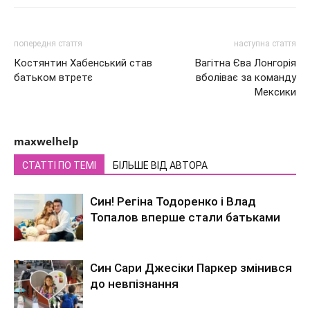
попередня стаття
наступна стаття
Костянтин Хабенський став
Вагітна Єва Лонгорія
батьком втретє
вболіває за команду
Мексики
maxwelhelp
СТАТТІ ПО ТЕМІ
БІЛЬШЕ ВІД АВТОРА
Син! Регіна Тодоренко і Влад
Топалов вперше стали батьками
Син Сари Джесіки Паркер змінився
до невпізнання