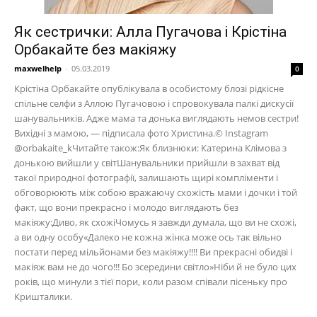
Як сестрички: Алла Пугачова і Крістіна
Орбакайте без макіяжу
maxwelhelp
-
05.03.2019
0
Крістіна Орбакайте опублікувала в особистому блозі рідкісне
спільне селфи з Аллою Пугачовою і спровокувала палкі дискусії
шанувальників. Адже мама та донька виглядають немов сестри!
Вихідні з мамою, — підписала фото Христина.© Instagram
@orbakaite_kЧитайте також:Як близнюки: Катерина Клімова з
донькою вийшли у світШанувальники прийшли в захват від
такої природної фотографії, залишають щирі компліменти і
обговорюють між собою вражаючу схожість мами і дочки і той
факт, що вони прекрасно і молодо виглядають без
макіяжу:Диво, як схожіЧомусь я завжди думала, що ви не схожі,
а ви одну особу«Далеко не кожна жінка може ось так вільно
постати перед мільйонами без макіяжу!!!! Ви прекрасні обидві і
макіяж вам не до чого!!! Бо зсередини світло»Ніби й не було цих
років, що минули з тієї пори, коли разом співали пісеньку про
Кришталики.