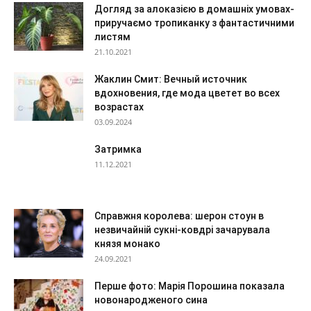
Догляд за алоказією в домашніх умовах-
приручаємо тропиканку з фантастичними
листям
21.10.2021
Жаклин Смит: Вечный источник
вдохновения, где мода цветет во всех
возрастах
03.09.2024
Затримка
11.12.2021
Справжня королева: шерон стоун в
незвичайній сукні-ковдрі зачарувала
князя монако
24.09.2021
Перше фото: Марія Порошина показала
новонародженого сина