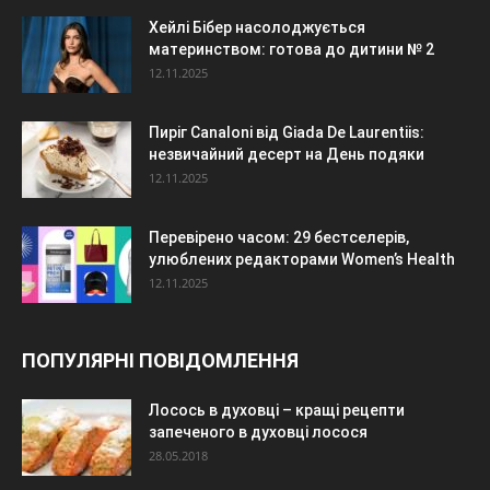
Хейлі Бібер насолоджується
материнством: готова до дитини № 2
12.11.2025
Пиріг Canaloni від Giada De Laurentiis:
незвичайний десерт на День подяки
12.11.2025
Перевірено часом: 29 бестселерів,
улюблених редакторами Women’s Health
12.11.2025
ПОПУЛЯРНІ ПОВІДОМЛЕННЯ
Лосось в духовці – кращі рецепти
запеченого в духовці лосося
28.05.2018