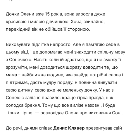
Дочки Олени вже 15 років, вона виросла дуже
красивою і милою дівчинкою. Хоча, звичайно,
перехідний вік не обійшов її стороною.
Виховувати підлітка непросто. Але я пам’ятаю себе в
цьому віці, і це допомагає мені знаходити спільну мову
з Сонечкою. Навіть коли їй здається, що я не зможу її
зрозуміти, мені доводиться щоразу доводити те, що
мама – найближча людина, яка знайде потрібні слова і
підтримає, дасть мудру пораду. Я повинна дивувати
свою дитину, свою вже не маленьку дочку. У нас з
Сонею є залізне правило: краще гірка правда, ніж
солодка брехня. Тому що все вилізе назовні, і буде
тільки гірше, — розповідає Олена про виховання Соні.
До речі, днями співак
Денис Клявер
презентував свій