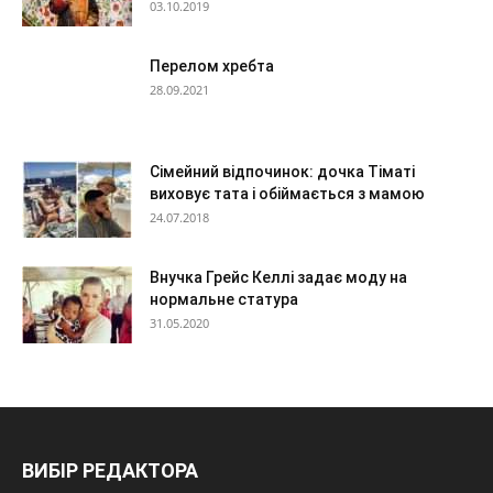
03.10.2019
Перелом хребта
28.09.2021
Сімейний відпочинок: дочка Тіматі
виховує тата і обіймається з мамою
24.07.2018
Внучка Грейс Келлі задає моду на
нормальне статура
31.05.2020
ВИБІР РЕДАКТОРА