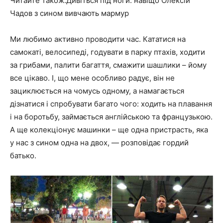
Читайте також:Дивіться під ноги: навіщо Олексій
Чадов з сином вивчають мармур
Ми любимо активно проводити час. Кататися на
самокаті, велосипеді, годувати в парку птахів, ходити
за грибами, палити багаття, смажити шашлики – йому
все цікаво. І, що мене особливо радує, він не
зациклюється на чомусь одному, а намагається
дізнатися і спробувати багато чого: ходить на плавання
і на боротьбу, займається англійською та французькою.
А ще колекціонує машинки – ще одна пристрасть, яка
у нас з сином одна на двох, — розповідає гордий
батько.