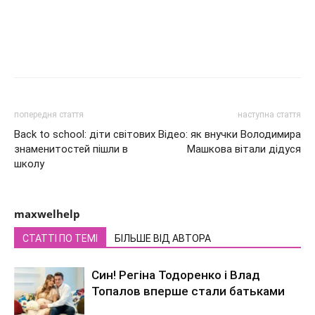
попередня стаття
наступна стаття
Back to school: діти світових
Відео: як внучки Володимира
знаменитостей пішли в
Машкова вітали дідуся
школу
maxwelhelp
СТАТТІ ПО ТЕМІ
БІЛЬШЕ ВІД АВТОРА
Син! Регіна Тодоренко і Влад
Топалов вперше стали батьками