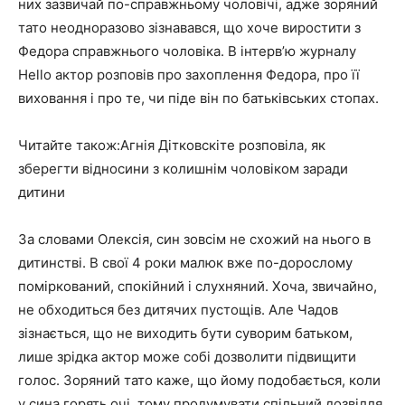
них зазвичай по-справжньому чоловічі, адже зоряний
тато неодноразово зізнавався, що хоче виростити з
Федора справжнього чоловіка. В інтерв’ю журналу
Hello актор розповів про захоплення Федора, про її
виховання і про те, чи піде він по батьківських стопах.
Читайте також:Агнія Дітковскіте розповіла, як
зберегти відносини з колишнім чоловіком заради
дитини
За словами Олексія, син зовсім не схожий на нього в
дитинстві. В свої 4 роки малюк вже по-дорослому
поміркований, спокійний і слухняний. Хоча, звичайно,
не обходиться без дитячих пустощів. Але Чадов
зізнається, що не виходить бути суворим батьком,
лише зрідка актор може собі дозволити підвищити
голос. Зоряний тато каже, що йому подобається, коли
у сина горять очі, тому продумувати спільний дозвілля