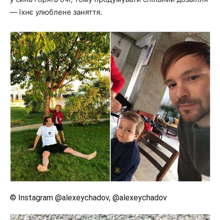
— їхнє улюблене заняття.
© Instagram @alexeychadov, @alexeychadov