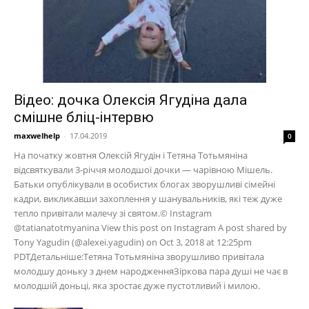
Відео: дочка Олексія Ягудіна дала
смішне бліц-інтервю
maxwelhelp
-
17.04.2019
0
На початку жовтня Олексій Ягудін і Тетяна Тотьмяніна
відсвяткували 3-річчя молодшої дочки — чарівною Мішель.
Батьки опублікували в особистих блогах зворушливі сімейні
кадри, викликавши захоплення у шанувальників, які теж дуже
тепло привітали малечу зі святом.© Instagram
@tatianatotmyanina View this post on Instagram A post shared by
Tony Yagudin (@alexei.yagudin) on Oct 3, 2018 at 12:25pm
PDTДетальніше:Тетяна Тотьмяніна зворушливо привітала
молодшу доньку з днем народженняЗіркова пара душі не чає в
молодшій доньці, яка зростає дуже пустотливий і милою.