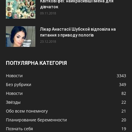
Квіткові феї: найкрасивіші імена для
дівчаток
09.11.2018
Лікар Анастасії Шубской відповіла на
питання з приводу пологів
23.12.2018
ПОПУЛЯРНА КАТЕГОРІЯ
Новости
3343
Без рубрики
349
Новости
82
Звёзды
22
Обо всем понемногу
21
Планирование беременности
20
Познать себя
19