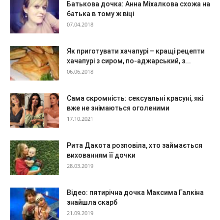
Батькова дочка: Анна Міхалкова схожа на
батька в тому ж віці
07.04.2018
Як приготувати хачапурі – кращі рецепти
хачапурі з сиром, по-аджарський, з...
06.06.2018
Сама скромність: сексуальні красуні, які
вже не знімаються оголеними
17.10.2021
Рита Дакота розповіла, хто займається
вихованням її дочки
28.03.2019
Відео: пятирічна дочка Максима Галкіна
знайшла скарб
21.09.2019