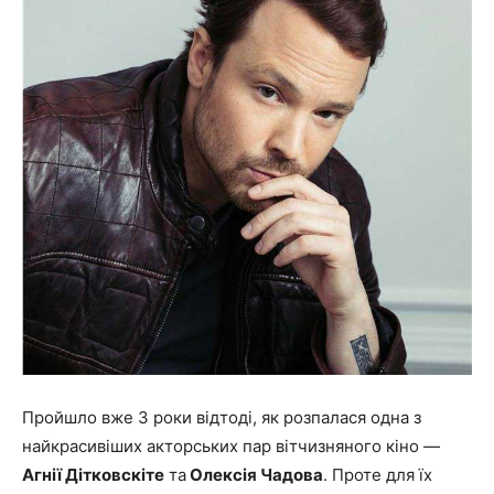
Пройшло вже 3 роки відтоді, як розпалася одна з
найкрасивіших акторських пар вітчизняного кіно —
Агнії Дітковскіте
та
Олексія Чадова
. Проте для їх