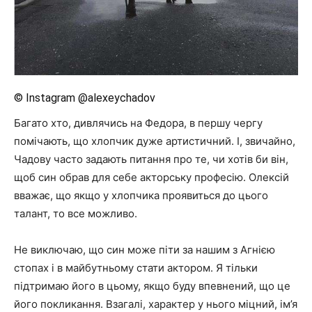
© Instagram @alexeychadov
Багато хто, дивлячись на Федора, в першу чергу
помічають, що хлопчик дуже артистичний. І, звичайно,
Чадову часто задають питання про те, чи хотів би він,
щоб син обрав для себе акторську професію. Олексій
вважає, що якщо у хлопчика проявиться до цього
талант, то все можливо.
Не виключаю, що син може піти за нашим з Агнією
стопах і в майбутньому стати актором. Я тільки
підтримаю його в цьому, якщо буду впевнений, що це
його покликання. Взагалі, характер у нього міцний, ім’я