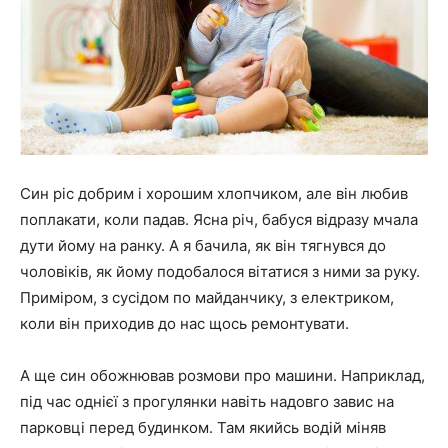
Син ріс добрим і хорошим хлопчиком, але він любив
поплакати, коли падав. Ясна річ, бабуся відразу мчала
дути йому на ранку. А я бачила, як він тягнувся до
чоловіків, як йому подобалося вітатися з ними за руку.
Приміром, з сусідом по майданчику, з електриком,
коли він приходив до нас щось ремонтувати.
А ще син обожнював розмови про машини. Наприклад,
під час однієї з прогулянки навіть надовго завис на
парковці перед будинком. Там якийсь водій міняв