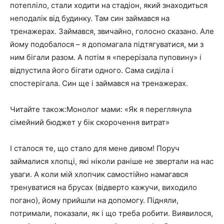
потепліло, стали ходити на стадіон, який знаходиться
неподалік від будинку. Там син займався на
тренажерах. Займався, звичайно, голосно сказано. Але
йому подобалося – я допомагала підтягуватися, ми з
ним бігали разом. А потім я «перерізала пуповину» і
відпустила його бігати одного. Сама сиділа і
спостерігала. Син ще і займався на тренажерах.
Читайте також:Монолог мами: «Як я переглянула
сімейний бюджет у бік скорочення витрат»
І сталося те, що стало для мене дивом! Поруч
займалися хлопці, які ніколи раніше не звертали на нас
уваги. А коли мій хлопчик самостійно намагався
тренуватися на брусах (відверто кажучи, виходило
погано), йому прийшли на допомогу. Підняли,
потримали, показали, як і що треба робити. Виявилося,