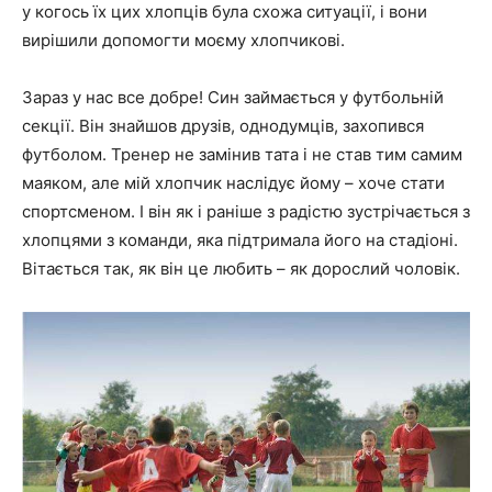
у когось їх цих хлопців була схожа ситуації, і вони
вирішили допомогти моєму хлопчикові.
Зараз у нас все добре! Син займається у футбольній
секції. Він знайшов друзів, однодумців, захопився
футболом. Тренер не замінив тата і не став тим самим
маяком, але мій хлопчик наслідує йому – хоче стати
спортсменом. І він як і раніше з радістю зустрічається з
хлопцями з команди, яка підтримала його на стадіоні.
Вітається так, як він це любить – як дорослий чоловік.