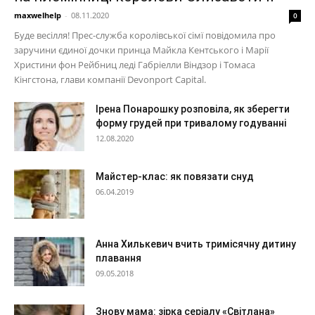
maxwelhelp
-
08.11.2020
0
Буде весілля! Прес-служба королівської сімї повідомила про
заручини єдиної дочки принца Майкла Кентського і Марії
Христини фон Рейбниц леді Габріелли Віндзор і Томаса
Кінгстона, глави компанії Devonport Capital.
Ірена Понарошку розповіла, як зберегти
форму грудей при тривалому годуванні
12.08.2020
Майстер-клас: як повязати снуд
06.04.2019
Анна Хилькевич вчить тримісячну дитину
плавання
09.05.2018
Знову мама: зірка серіалу «Світлана»