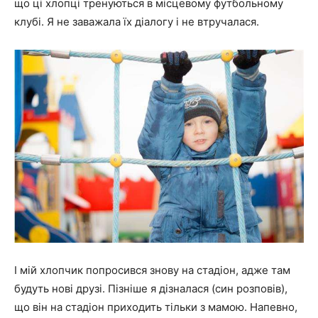
що ці хлопці тренуються в місцевому футбольному
клубі. Я не заважала їх діалогу і не втручалася.
І мій хлопчик попросився знову на стадіон, адже там
будуть нові друзі. Пізніше я дізналася (син розповів),
що він на стадіон приходить тільки з мамою. Напевно,