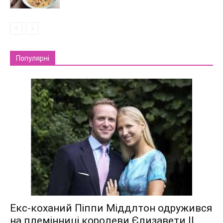
Популярні
Екс-коханий Піппи Міддлтон одружився
на племінниці королеви Єлизавети II