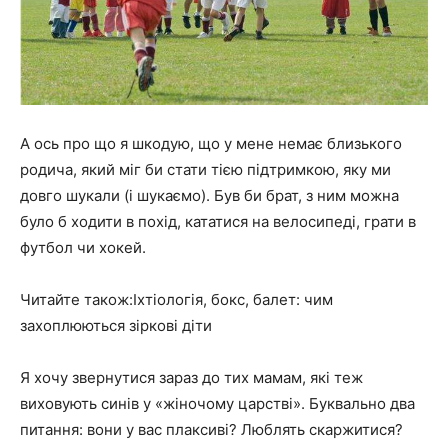
А ось про що я шкодую, що у мене немає близького
родича, який міг би стати тією підтримкою, яку ми
довго шукали (і шукаємо). Був би брат, з ним можна
було б ходити в похід, кататися на велосипеді, грати в
футбол чи хокей.
Читайте також:Іхтіологія, бокс, балет: чим
захоплюються зіркові діти
Я хочу звернутися зараз до тих мамам, які теж
виховують синів у «жіночому царстві». Буквально два
питання: вони у вас плаксиві? Люблять скаржитися?