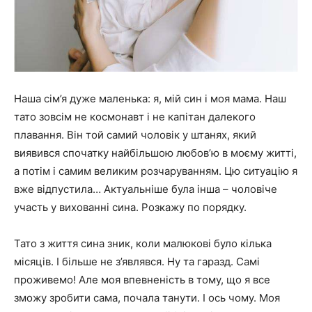
Наша сім’я дуже маленька: я, мій син і моя мама. Наш
тато зовсім не космонавт і не капітан далекого
плавання. Він той самий чоловік у штанях, який
виявився спочатку найбільшою любов’ю в моєму житті,
а потім і самим великим розчаруванням. Цю ситуацію я
вже відпустила… Актуальніше була інша – чоловіче
участь у вихованні сина. Розкажу по порядку.
Тато з життя сина зник, коли малюкові було кілька
місяців. І більше не з’являвся. Ну та гаразд. Самі
проживемо! Але моя впевненість в тому, що я все
зможу зробити сама, почала танути. І ось чому. Моя