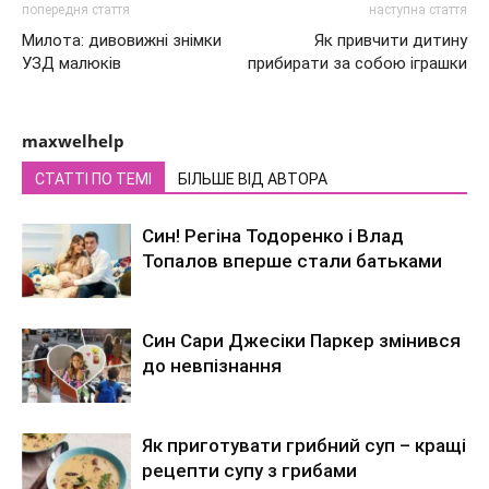
попередня стаття
наступна стаття
Милота: дивовижні знімки
Як привчити дитину
УЗД малюків
прибирати за собою іграшки
maxwelhelp
СТАТТІ ПО ТЕМІ
БІЛЬШЕ ВІД АВТОРА
Син! Регіна Тодоренко і Влад
Топалов вперше стали батьками
Син Сари Джесіки Паркер змінився
до невпізнання
Як приготувати грибний суп – кращі
рецепти супу з грибами