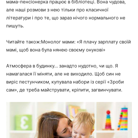
мама-пенсіонерка працює в бібліотеці. Вона чудова,
але наші розмови з нею тільки про класичної
літератури і про те, що зараз нічого нормального не
пишуть.
Читайте також:Монолог мами: «Я плачу зарплату своїй
мамі, щоб вона була нянею своєму онукові»
Атмосфера в будинку… занадто нудотно, чи що. Я
намагалася її міняти, але не виходило. Щоб син не
виріс пестунчиком, купувала набори із серії «Зроби
сам», де треба майструвати, кріпити, загвинчувати.