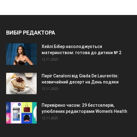
ВИБІР РЕДАКТОРА
Хейлі Бібер насолоджується
материнством: готова до дитини № 2
12.11.2025
Пиріг Canaloni від Giada De Laurentiis:
незвичайний десерт на День подяки
12.11.2025
Перевірено часом: 29 бестселерів,
улюблених редакторами Women’s Health
12.11.2025