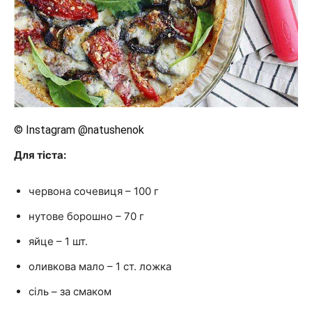
© Instagram @natushenok
Для тіста:
червона сочевиця – 100 г
нутове борошно – 70 г
яйце – 1 шт.
оливкова мало – 1 ст. ложка
сіль – за смаком