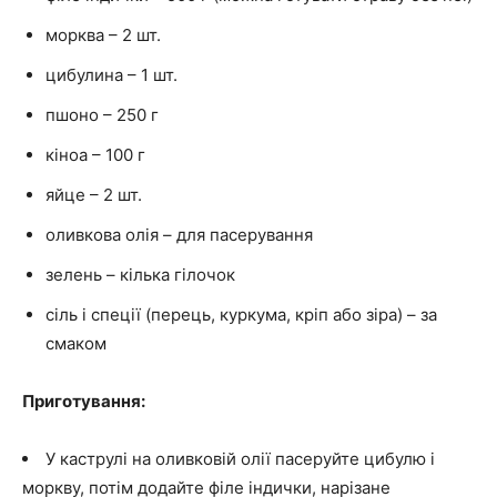
морква – 2 шт.
цибулина – 1 шт.
пшоно – 250 г
кіноа – 100 г
яйце – 2 шт.
оливкова олія – для пасерування
зелень – кілька гілочок
сіль і спеції (перець, куркума, кріп або зіра) – за
смаком
Приготування:
У каструлі на оливковій олії пасеруйте цибулю і
моркву, потім додайте філе індички, нарізане