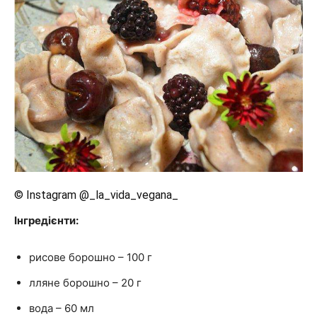
© Instagram @_la_vida_vegana_
Інгредієнти:
рисове борошно – 100 г
лляне борошно – 20 г
вода – 60 мл