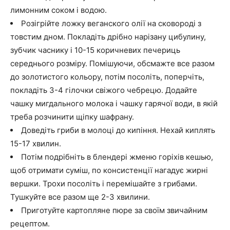
лимонним соком і водою.
Розігрійте ложку веганского олії на сковороді з
товстим дном. Покладіть дрібно нарізану цибулину,
зубчик часнику і 10-15 коричневих печериць
середнього розміру. Помішуючи, обсмажте все разом
до золотистого кольору, потім посоліть, поперчіть,
покладіть 3-4 гілочки свіжого чебрецю. Додайте
чашку мигдального молока і чашку гарячої води, в якій
треба розчинити щіпку шафрану.
Доведіть гриби в молоці до кипіння. Нехай киплять
15-17 хвилин.
Потім подрібніть в блендері жменю горіхів кешью,
щоб отримати суміш, по консистенції нагадує жирні
вершки. Трохи посоліть і перемішайте з грибами.
Тушкуйте все разом ще 2-3 хвилини.
Приготуйте картопляне пюре за своїм звичайним
рецептом.