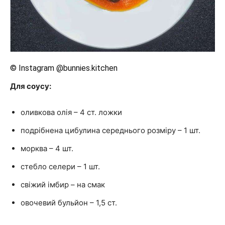
© Instagram @bunnies.kitchen
Для соусу:
оливкова олія – 4 ст. ложки
подрібнена цибулина середнього розміру – 1 шт.
морква – 4 шт.
стебло селери – 1 шт.
свіжий імбир – на смак
овочевий бульйон – 1,5 ст.