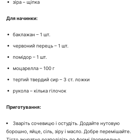
зіра – щіпка
Для начинки:
баклажан – 1 шт.
червоний перець – 1 шт.
помідор – 1 шт.
моцарелла – 100 г
тертий твердий сир – 3 ст. ложки
рукола – кілька гілочок
Приготування:
Зваріть сочевицю і остудіть. Додайте нутовую
борошно, яйце, сіль, зіру і масло. Добре перемішайте.
Тісто акуратно розподіліть по формі (попередньо