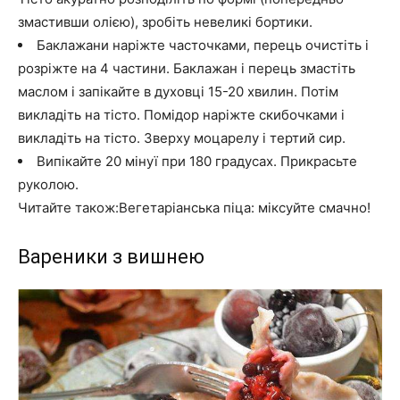
змастивши олією), зробіть невеликі бортики.
Баклажани наріжте часточками, перець очистіть і
розріжте на 4 частини. Баклажан і перець змастіть
маслом і запікайте в духовці 15-20 хвилин. Потім
викладіть на тісто. Помідор наріжте скибочками і
викладіть на тісто. Зверху моцарелу і тертий сир.
Випікайте 20 мінуї при 180 градусах. Прикрасьте
руколою.
Читайте також:Вегетаріанська піца: міксуйте смачно!
Вареники з вишнею