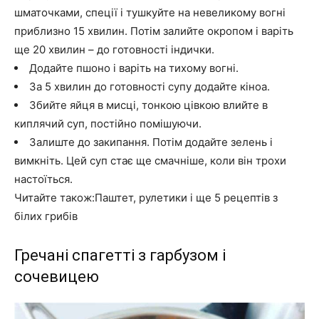
шматочками, спеції і тушкуйте на невеликому вогні
приблизно 15 хвилин. Потім залийте окропом і варіть
ще 20 хвилин – до готовності індички.
Додайте пшоно і варіть на тихому вогні.
За 5 хвилин до готовності супу додайте кіноа.
Збийте яйця в мисці, тонкою цівкою влийте в
киплячий суп, постійно помішуючи.
Залиште до закипання. Потім додайте зелень і
вимкніть. Цей суп стає ще смачніше, коли він трохи
настоїться.
Читайте також:Паштет, рулетики і ще 5 рецептів з
білих грибів
Гречані спагетті з гарбузом і
сочевицею