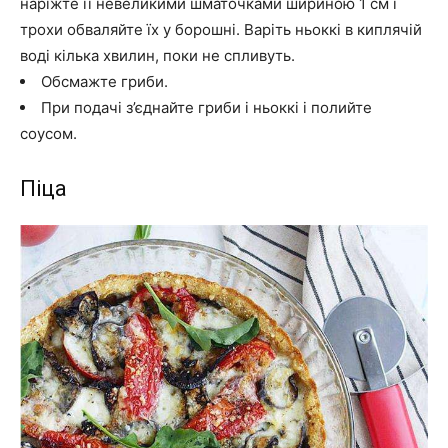
наріжте її невеликими шматочками шириною 1 см і
трохи обваляйте їх у борошні. Варіть ньоккі в киплячій
воді кілька хвилин, поки не спливуть.
Обсмажте гриби.
При подачі з’єднайте гриби і ньоккі і полийте
соусом.
Піца