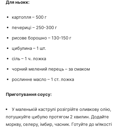
Для ньокк:
картопля – 500 г
печериці – 250-300 г
рисове борошно – 130-150 г
цибулина – 1 шт.
сіль – 1 ч. ложка
чорний мелений перець – за смаком
рослинне масло – 1 ст. ложка
Приготування соусу:
У маленькій каструлі розігрійте оливкову олію,
потушкуйте цибулю протягом 2 хвилин. Додайте
моркву, селеру, імбир, часник. Готуйте до м’якості