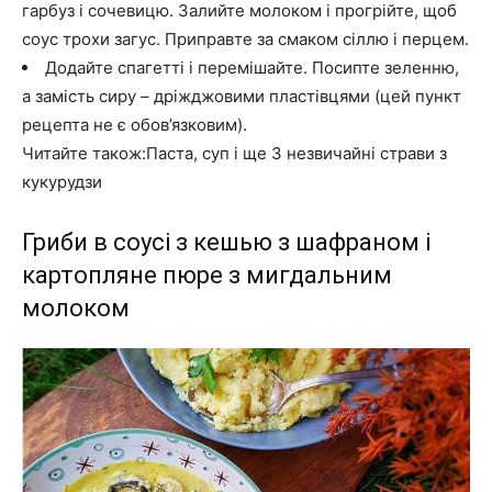
гарбуз і сочевицю. Залийте молоком і прогрійте, щоб
соус трохи загус. Приправте за смаком сіллю і перцем.
Додайте спагетті і перемішайте. Посипте зеленню,
а замість сиру – дріжджовими пластівцями (цей пункт
рецепта не є обов’язковим).
Читайте також:Паста, суп і ще 3 незвичайні страви з
кукурудзи
Гриби в соусі з кешью з шафраном і
картопляне пюре з мигдальним
молоком