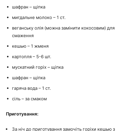
шафран – щіпка
мигдальне молоко – 1 ст.
веганську олія (можна замінити кокосовим) для
смаження
кешью – 1 жменя
картопля – 5-6 шт.
мускатний горіх – щіпка
шафран – щіпка
гаряча вода – 1 ст.
сіль – за смаком
Приготування:
За ніч до приготування замочіть горіхи кешью з