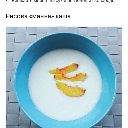
Випікайте млинці на сухій розпеченій сковороді.
Рисова «манна» каша