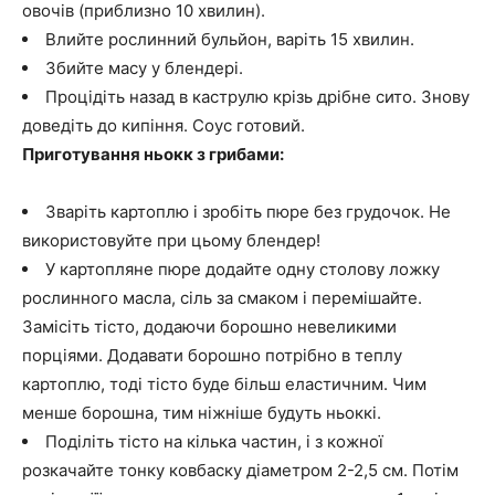
овочів (приблизно 10 хвилин).
Влийте рослинний бульйон, варіть 15 хвилин.
Збийте масу у блендері.
Процідіть назад в каструлю крізь дрібне сито. Знову
доведіть до кипіння. Соус готовий.
Приготування ньокк з грибами:
Зваріть картоплю і зробіть пюре без грудочок. Не
використовуйте при цьому блендер!
У картопляне пюре додайте одну столову ложку
рослинного масла, сіль за смаком і перемішайте.
Замісіть тісто, додаючи борошно невеликими
порціями. Додавати борошно потрібно в теплу
картоплю, тоді тісто буде більш еластичним. Чим
менше борошна, тим ніжніше будуть ньоккі.
Поділіть тісто на кілька частин, і з кожної
розкачайте тонку ковбаску діаметром 2-2,5 см. Потім