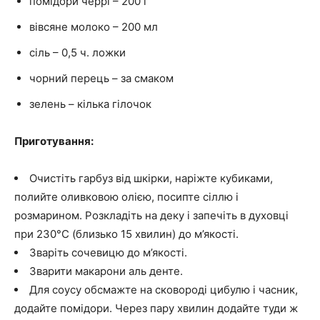
помідори черрі – 200 г
вівсяне молоко – 200 мл
сіль – 0,5 ч. ложки
чорний перець – за смаком
зелень – кілька гілочок
Приготування:
Очистіть гарбуз від шкірки, наріжте кубиками,
полийте оливковою олією, посипте сіллю і
розмарином. Розкладіть на деку і запечіть в духовці
при 230°С (близько 15 хвилин) до м’якості.
Зваріть сочевицю до м’якості.
Зварити макарони аль денте.
Для соусу обсмажте на сковороді цибулю і часник,
додайте помідори. Через пару хвилин додайте туди ж