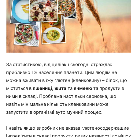
За статистикою, від целіакії сьогодні страждає
приблизно 1% населення планети. Цим людям не
можна вживати в їжу глютен (клейковину) – білок, що
міститься в
пшениці
,
жита
та
ячменю
та продукти з
ними в складі. Проблема настільки серйозна, що
навіть мінімальна кількість клейковини може
запустити в організмі аутоімунний процес.
І навіть якщо виробник не вказав глютеносодержащие
інгредієнти в складі продукту, ризик наявності домішок