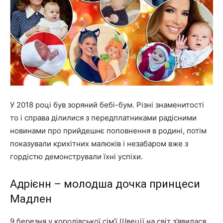
У 2018 році був зоряний бебі-бум. Різні знаменитості
то і справа ділилися з передплатниками радісними
новинами про прийдешнє поповнення в родині, потім
показували крихітних малюків і незабаром вже з
гордістю демонстрували їхні успіхи.
Адрієнн – молодша дочка принцеси
Мадлен
9 березня у королівської сім’ї Швеції на світ з’явилася