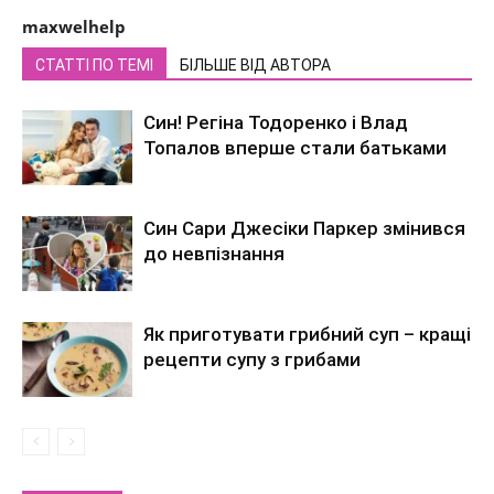
maxwelhelp
СТАТТІ ПО ТЕМІ
БІЛЬШЕ ВІД АВТОРА
Син! Регіна Тодоренко і Влад
Топалов вперше стали батьками
Син Сари Джесіки Паркер змінився
до невпізнання
Як приготувати грибний суп – кращі
рецепти супу з грибами