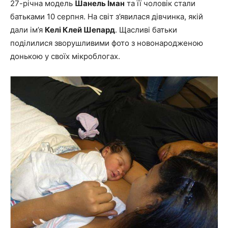
27-річна модель
Шанель Іман
та її чоловік стали
батьками 10 серпня. На світ з’явилася дівчинка, якій
дали ім’я
Келі Клей Шепард
. Щасливі батьки
поділилися зворушливими фото з новонародженою
донькою у своїх мікроблогах.