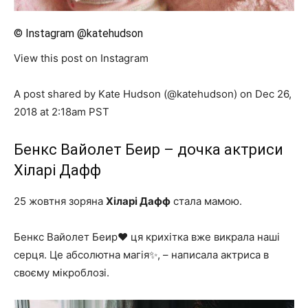
© Instagram @katehudson
View this post on Instagram
A post shared by Kate Hudson (@katehudson) on Dec 26,
2018 at 2:18am PST
Бенкс Вайолет Беир – дочка актриси
Хіларі Дафф
25 жовтня зоряна
Хіларі Дафф
стала мамою.
Бенкс Вайолет Беир❤️ ця крихітка вже викрала наші
серця. Це абсолютна магія✨, – написала актриса в
своєму мікроблозі.