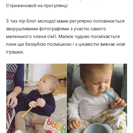
Стриженовой на прогулянці
З тих пір блог молодої мами регулярно поповнюється
зворушливими фотографіями з участю самого
маленького члена сім’ї. Малюк чудово посміхається
поки ще беззубою посмішкою і з цікавістю вивчає нові
іграшки.