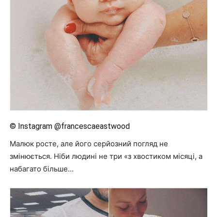
© Instagram @francescaeastwood
Малюк росте, але його серйозний погляд не
змінюється. Ніби людині не три «з хвостиком місяці, а
набагато більше…