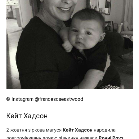
© Instagram @francescaeastwood
Кейт Хадсон
2 жовтня зіркова матуся
Кейт Хадсон
народила
довгоочікувану дочку: дівчинку назвали
Ронні Роуз