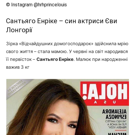
© Instagram @hrhprincelouis
Сантьяго Енріке – син актриси Єви
Лонгорії
Зірка «Відчайдушних домогосподарок» здійснила мрію
свого життя – стала мамою. У червні на світ народився
її первісток –
Сантьяго Енріке
. Малюк при народженні
важив 3 кг