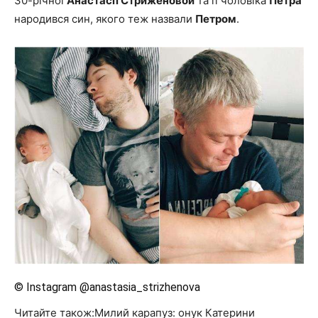
30-річної
Анастасії Стриженовой
та її чоловіка
Петра
народився син, якого теж назвали
Петром
.
© Instagram @anastasia_strizhenova
Читайте також:Милий карапуз: онук Катерини