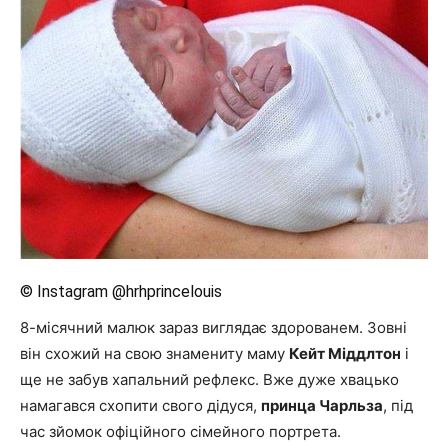
© Instagram @hrhprincelouis
8-місячний малюк зараз виглядає здорованем. Зовні
він схожий на свою знамениту маму
Кейт Міддлтон
і
ще не забув хапальний рефлекс. Вже дуже хвацько
намагався схопити свого дідуся,
принца Чарльза
, під
час зйомок офіційного сімейного портрета.