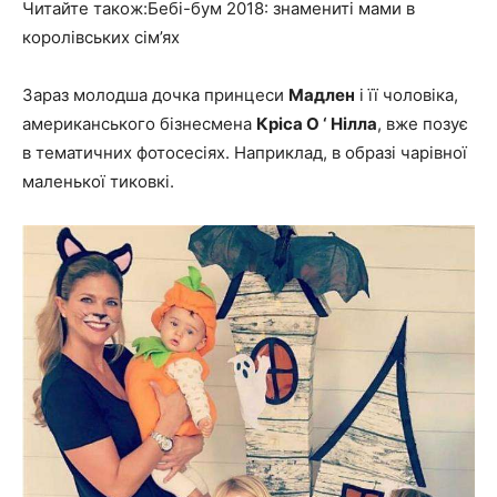
Читайте також:Бебі-бум 2018: знамениті мами в
королівських сім’ях
Зараз молодша дочка принцеси
Мадлен
і її чоловіка,
американського бізнесмена
Кріса О ‘ Нілла
, вже позує
в тематичних фотосесіях. Наприклад, в образі чарівної
маленької тиковкі.