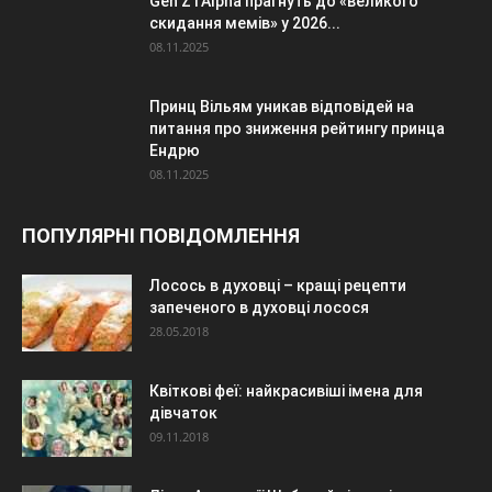
Gen Z і Alpha прагнуть до «великого
скидання мемів» у 2026...
08.11.2025
Принц Вільям уникав відповідей на
питання про зниження рейтингу принца
Ендрю
08.11.2025
ПОПУЛЯРНІ ПОВІДОМЛЕННЯ
Лосось в духовці – кращі рецепти
запеченого в духовці лосося
28.05.2018
Квіткові феї: найкрасивіші імена для
дівчаток
09.11.2018