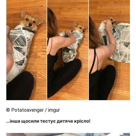
© Potatoavenger / imgur
…інша щосили тестує дитяче крісло!