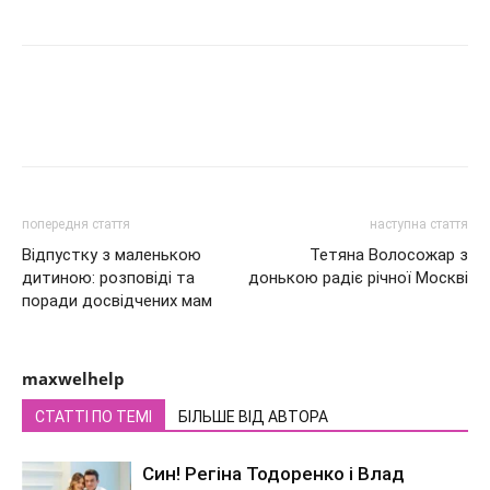
попередня стаття
наступна стаття
Відпустку з маленькою
Тетяна Волосожар з
дитиною: розповіді та
донькою радіє річної Москві
поради досвідчених мам
maxwelhelp
СТАТТІ ПО ТЕМІ
БІЛЬШЕ ВІД АВТОРА
Син! Регіна Тодоренко і Влад