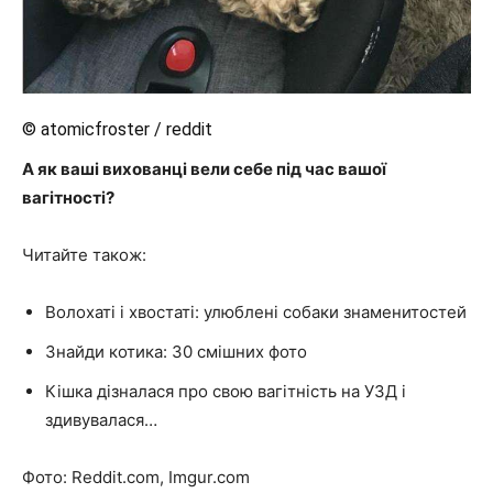
© atomicfroster / reddit
А як ваші вихованці вели себе під час вашої
вагітності?
Читайте також:
Волохаті і хвостаті: улюблені собаки знаменитостей
Знайди котика: 30 смішних фото
Кішка дізналася про свою вагітність на УЗД і
здивувалася…
Фото: Reddit.com, Imgur.com