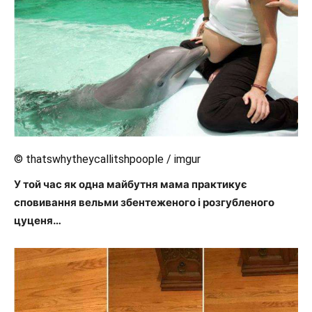
© thatswhytheycallitshpoople / imgur
У той час як одна майбутня мама практикує
сповивання вельми збентеженого і розгубленого
цуценя…