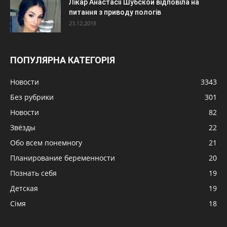
Лікар Анастасії Шубской відповіла на
питання з приводу пологів
23.12.2018
ПОПУЛЯРНА КАТЕГОРІЯ
Новости
3343
Без рубрики
301
Новости
82
Звёзды
22
Обо всем понемногу
21
Планирование беременности
20
Познать себя
19
Детская
19
Сімя
18