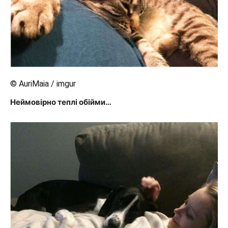
© AuriMaia / imgur
Неймовірно теплі обійми…