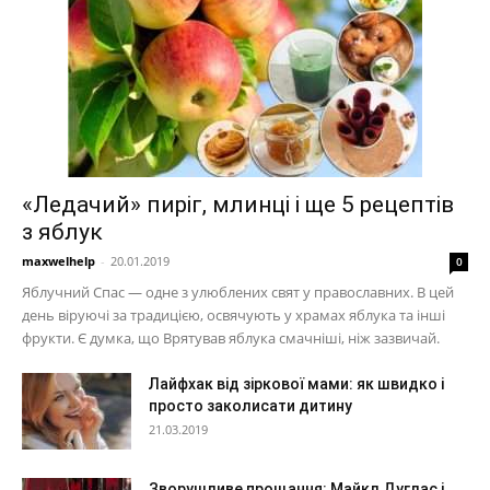
«Ледачий» пиріг, млинці і ще 5 рецептів
з яблук
maxwelhelp
-
20.01.2019
0
Яблучний Спас — одне з улюблених свят у православних. В цей
день віруючі за традицією, освячують у храмах яблука та інші
фрукти. Є думка, що Врятував яблука смачніші, ніж зазвичай.
Лайфхак від зіркової мами: як швидко і
просто заколисати дитину
21.03.2019
Зворушливе прощання: Майкл Дуглас і