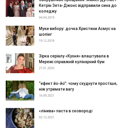
Кетрін Зета-Джонс відправили сина до
коледжу
04.04.2019
Муки вибору: дочка Христини Асмус на
шопінг
19.12.2018
Зірка серіалу «Кухня» влаштувала в
Мережі справжній кулінарний бум
27.01.2020
“ефект йо-йо”: чому схуднути простіше,
ніж утримати вагу
16.09.2021
«лінива» паста в сковороді
02.12.2021