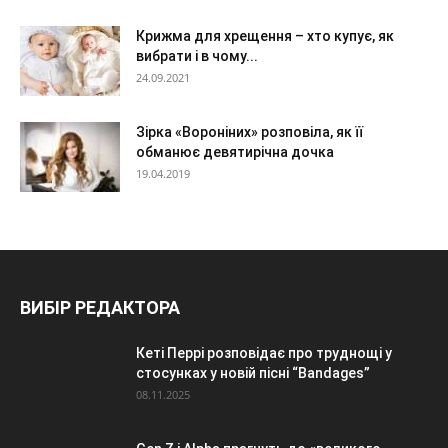
Крижма для хрещення – хто купує, як
вибрати і в чому...
24.09.2021
Зірка «Вороніних» розповіла, як її
обманює девятирічна дочка
19.04.2019
ВИБІР РЕДАКТОРА
Кеті Перрі розповідає про труднощі у
стосунках у новій пісні “Bandages”
08.11.2025