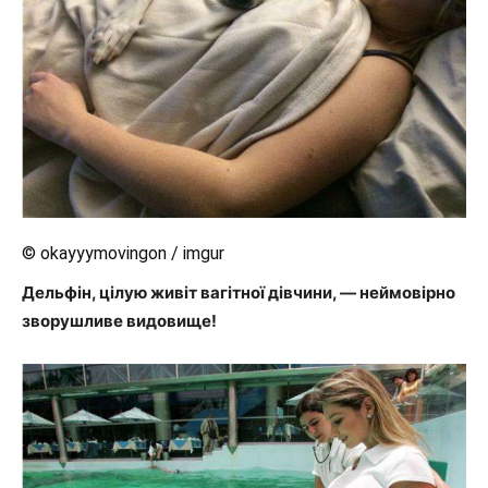
© okayyymovingon / imgur
Дельфін, цілую живіт вагітної дівчини, — неймовірно
зворушливе видовище!