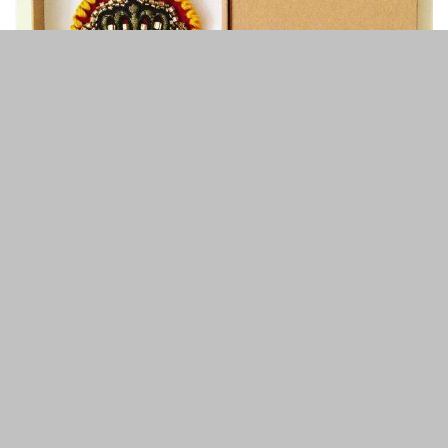
© Instagram @juliavmenshova
Відзначимо, що в блозі актриси давно не було нових
робіт. Це викликало запитання у передплатників Юлії