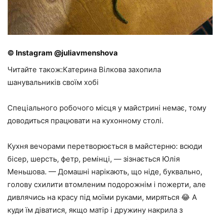
© Instagram @juliavmenshova
Читайте також:Катерина Вілкова захопила
шанувальників своїм хобі
Спеціального робочого місця у майстрині немає, тому
доводиться працювати на кухонному столі.
Кухня вечорами перетворюється в майстерню: всюди
бісер, шерсть, фетр, ремінці, — зізнається Юлія
Меньшова. — Домашні нарікають, що ніде, буквально,
голову схилити втомленим подорожнім і пожерти, але
дивлячись на красу під моїми руками, миряться 😂 А
куди їм діватися, якщо матір і дружину накрила з