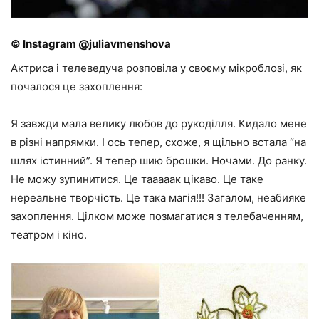
© Instagram @juliavmenshova
Актриса і телеведуча розповіла у своєму мікроблозі, як
почалося це захоплення:
Я завжди мала велику любов до рукоділля. Кидало мене
в різні напрямки. І ось тепер, схоже, я щільно встала “на
шлях істинний”. Я тепер шию брошки. Ночами. До ранку.
Не можу зупинитися. Це тааааак цікаво. Це таке
нереальне творчість. Це така магія!!! Загалом, неабияке
захоплення. Цілком може позмагатися з телебаченням,
театром і кіно.