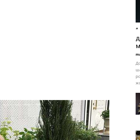
”
д
м
ma
До
ша
ро
жо