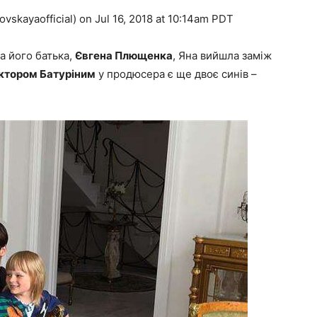
skayaofficial) on Jul 16, 2018 at 10:14am PDT
а його батька,
Євгена Плющенка
, Яна вийшла заміж
ктором Батуріним
у продюсера є ще двоє синів –