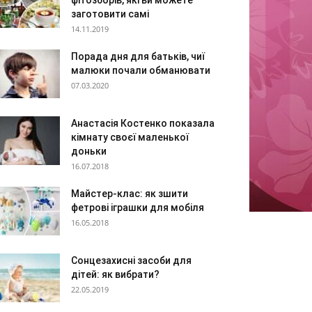
фітозборів, які ви можете
заготовити самі
14.11.2019
Порада дня для батьків, чиї
малюки почали обманювати
07.03.2020
Анастасія Костенко показала
кімнату своєї маленької
доньки
16.07.2018
Майстер-клас: як зшити
фетрові іграшки для мобіля
16.05.2018
Сонцезахисні засоби для
дітей: як вибрати?
22.05.2019