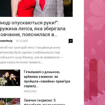
 іноді опускаються руки!”:
ружина лепса, яка зберігала
овчання, пояснилася в...
xwelhelp
-
15.12.2021
0
вгий час григорій лепс і танцівниця анна
пликова були однією з найміцніших пар
сійського шоу-бізнесу, але як виявилося —
дна казка не може тривати...
Гігінеішвілі з донькою,
арбеніна з мамою: як
пройшла «сімейна» прем’єра
серіалу...
04.02.2022
Смачно і корисно: 5