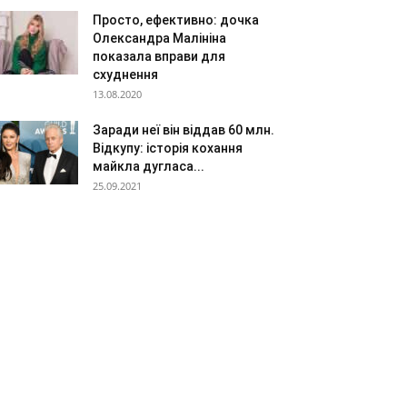
Просто, ефективно: дочка
Олександра Малініна
показала вправи для
схуднення
13.08.2020
Заради неї він віддав 60 млн.
Відкупу: історія кохання
майкла дугласа...
25.09.2021