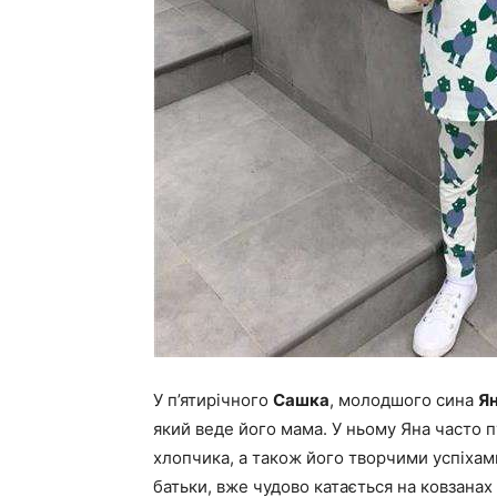
У п’ятирічного
Сашка
, молодшого сина
Ян
який веде його мама. У ньому Яна часто п
хлопчика, а також його творчими успіхам
батьки, вже чудово катається на ковзанах 