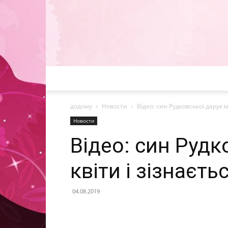
додому
Новости
Відео: син Рудковської дарує м
Новости
Відео: син Рудк
квіти і зізнаєть
04.08.2019