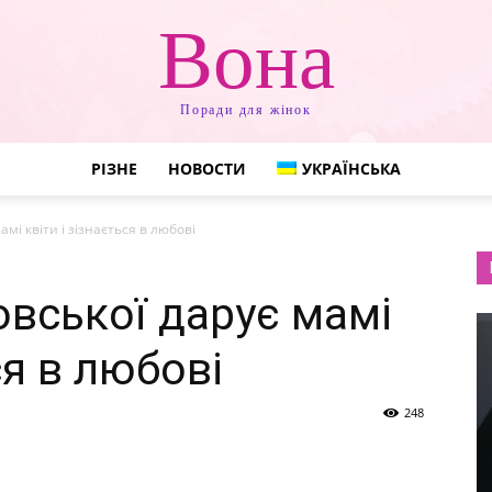
Вона
Поради для жінок
РІЗНЕ
НОВОСТИ
УКРАЇНСЬКА
амі квіти і зізнається в любові
овської дарує мамі
ся в любові
248