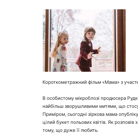
Короткометражний фільм «Мама» з участю
В особистому мікроблозі продюсера Рудк
найбільш зворушливими митями, що стосую
Приміром, сьогодні зіркова мама опубліку
цілий букет польових квітів. Як розповів х
тому, що дуже її любить.