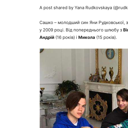
A post shared by Yana Rudkovskaya (@rudkov
Сашко – молодший син Яни Рудковської, з
у 2009 році. Від попереднього шлюбу з
Ві
Андрій
(16 років) і
Микола
(15 років).