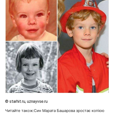
© starhit.ru, uznayvse.ru
Читайте також:Син Марата Башарова зростає копією