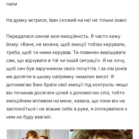
папи
На думку актриси, Іван схожий на неї не тільки зовні:
Передалася синові моя емоційність. Я часто кажу
йому: «Ваня, не можна, щоб емоції тобою керували,
треба, щоб ти ними керував. Ти повинен вирішувати
сам, що відчувати в тій чи іншій ситуації». Я не хочу,
щоб син був заручником своїх почуттів. І за сім років
ми досягли в цьому напрямку чималих висот. Я
допомагаю Вані брати свої емоції під контроль: якщо
він починав досягати цілей з допомогою сліз, тобто
емоційним впливом на мене, казала, що поки він не
заспокоїться і не візьме себе в руки, я спілкуватися з
ним не буду взагалі.