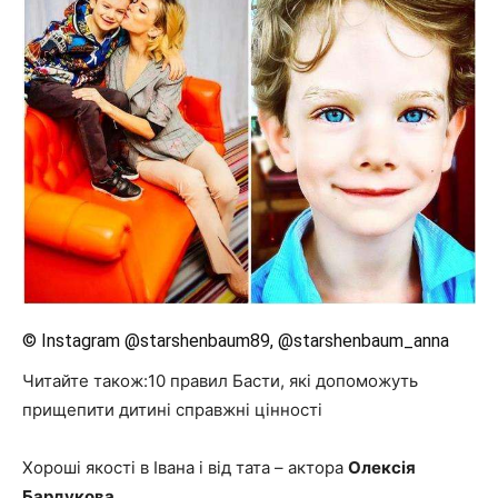
© Instagram @starshenbaum89, @starshenbaum_anna
Читайте також:10 правил Басти, які допоможуть
прищепити дитині справжні цінності
Хороші якості в Івана і від тата – актора
Олексія
Бардукова
.