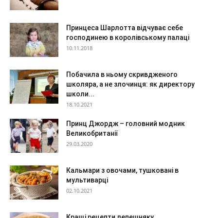
Принцеса Шарлотта відчуває себе
господинею в королівському палаці
10.11.2018
Побачила в ньому скривдженого
школяра, а не злочинця: як директору
школи...
18.10.2021
Принц Джордж – головний модник
Великобританії
29.03.2020
Кальмари з овочами, тушковані в
мультиварці
02.10.2021
Кращі рецепти лепешняку