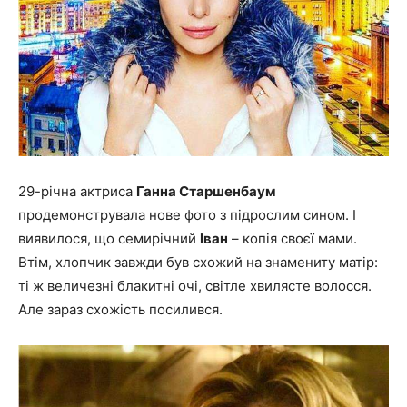
29-річна актриса
Ганна Старшенбаум
продемонструвала нове фото з підрослим сином. І
виявилося, що семирічний
Іван
– копія своєї мами.
Втім, хлопчик завжди був схожий на знамениту матір:
ті ж величезні блакитні очі, світле хвилясте волосся.
Але зараз схожість посилився.