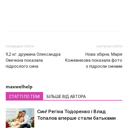
попередня стаття
наступна стаття
9,2 кг: дружина Олександра
Нова збірна: Марія
Овечкіна показала
Кожевнікова показала фото
підрослого сина
з підросли синами
maxwelhelp
СТАТТІ ПО ТЕМІ
БІЛЬШЕ ВІД АВТОРА
Син! Регіна Тодоренко і Влад
Топалов вперше стали батьками