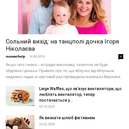
Сольний вихід: на танцполі дочка Ігоря
Ніколаєва
maxwelhelp
-
16.04.2019
0
Якщо тато і мама – естрадні виконавці, талантом не буде
обділена і донька. Правило про те, що яблучко від яблуньки
недалеко падає, в черговий раз підтвердила маленька Вероніка.
Liege Waffles, що зв’язує вентилятори, що
люблять вентилятор, тепер
постачається у...
03.10.2025
Як визнати шлюб фіктивним
23.02.2020