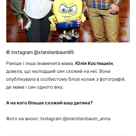
© Instagram @starshenbaum89
Раніше і інша знаменита мама,
Юлія Костюшкін
,
довела, що молодший син схожий на неї. Вона
опублікувала в особистому блозі колаж з фотографій,
де мама і син одного віку.
А на кого більше схожий ваш дитина?
Фото на анонс: Instagram @starshenbaum_anna