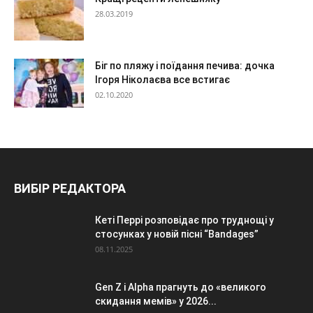
28.03.2019
Біг по пляжу і поїдання печива: дочка
Ігоря Ніколаєва все встигає
02.10.2020
ВИБІР РЕДАКТОРА
Кеті Перрі розповідає про труднощі у
стосунках у новій пісні “Bandages”
08.11.2025
Gen Z і Alpha прагнуть до «великого
скидання мемів» у 2026...