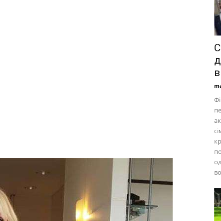
С
д
в
ma
Фі
пе
ак
сі
кр
по
од
во