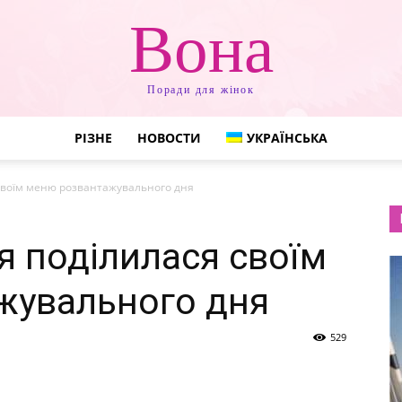
Вона
Поради для жінок
РІЗНЕ
НОВОСТИ
УКРАЇНСЬКА
 своїм меню розвантажувального дня
я поділилася своїм
жувального дня
529