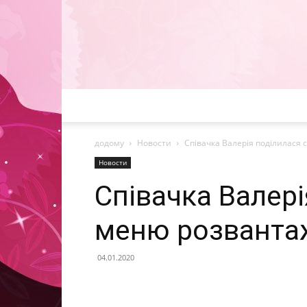
додому
Новости
Співачка Валерія поділилася
Новости
Співачка Валері
меню розванта
04.01.2020