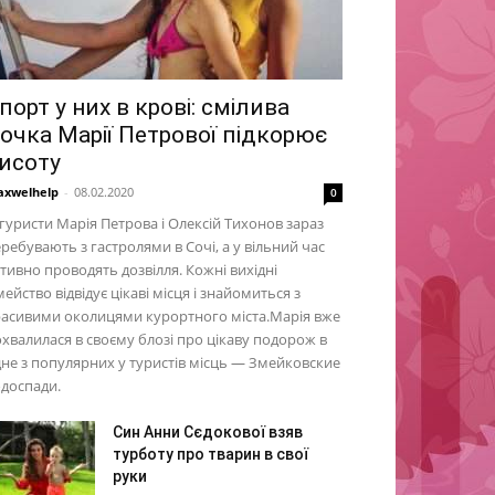
порт у них в крові: смілива
очка Марії Петрової підкорює
исоту
xwelhelp
-
08.02.2020
0
гуристи Марія Петрова і Олексій Тихонов зараз
ребувають з гастролями в Сочі, а у вільний час
тивно проводять дозвілля. Кожні вихідні
мейство відвідує цікаві місця і знайомиться з
асивими околицями курортного міста.Марія вже
хвалилася в своєму блозі про цікаву подорож в
не з популярних у туристів місць — Змейковские
доспади.
Син Анни Сєдокової взяв
турботу про тварин в свої
руки