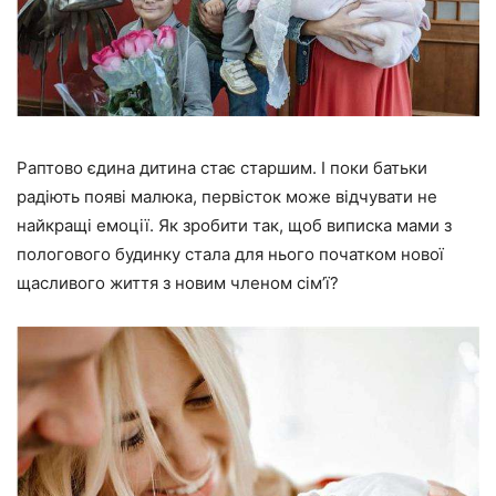
Раптово єдина дитина стає старшим. І поки батьки
радіють появі малюка, первісток може відчувати не
найкращі емоції. Як зробити так, щоб виписка мами з
пологового будинку стала для нього початком нової
щасливого життя з новим членом сім’ї?