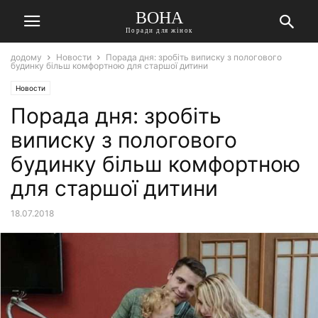
ВОНА
Поради для жінок
додому
Новости
Порада дня: зробіть виписку з пологового
будинку більш комфортною для старшої дитини
Новости
Порада дня: зробіть
виписку з пологового
будинку більш комфортною
для старшої дитини
18.07.2018