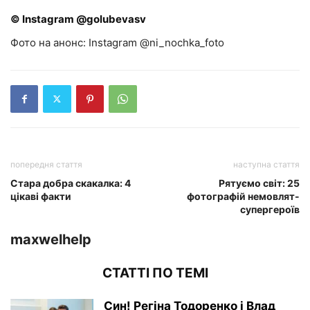
© Instagram @golubevasv
Фото на анонс: Instagram @ni_nochka_foto
попередня стаття
наступна стаття
Стара добра скакалка: 4
Рятуємо світ: 25
цікаві факти
фотографій немовлят-
супергероїв
maxwelhelp
СТАТТІ ПО ТЕМІ
Син! Регіна Тодоренко і Влад