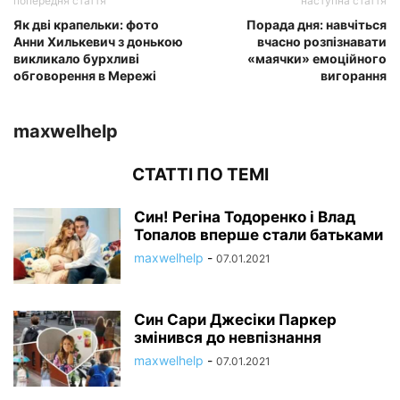
попередня стаття
наступна стаття
Як дві крапельки: фото
Порада дня: навчіться
Анни Хилькевич з донькою
вчасно розпізнавати
викликало бурхливі
«маячки» емоційного
обговорення в Мережі
вигорання
maxwelhelp
СТАТТІ ПО ТЕМІ
Син! Регіна Тодоренко і Влад
Топалов вперше стали батьками
maxwelhelp
-
07.01.2021
Син Сари Джесіки Паркер
змінився до невпізнання
maxwelhelp
-
07.01.2021