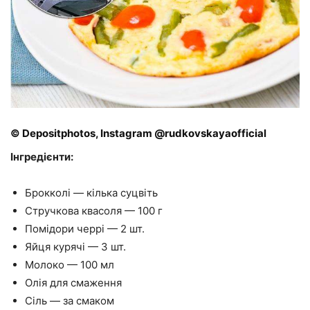
© Depositphotos, Instagram @rudkovskayaofficial
Інгредієнти:
Брокколі — кілька суцвіть
Стручкова квасоля — 100 г
Помідори черрі — 2 шт.
Яйця курячі — 3 шт.
Молоко — 100 мл
Олія для смаження
Сіль — за смаком