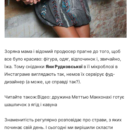
Зоряна мама і відомий продюсер прагне до того, щоб
все було красиво: фігура, одяг, відпочинок і, звичайно,
їжа. Тому сніданки
Яни Рудковської
в її мікроблозі в
Инстаграме виглядають так, немов їх сервірує фуд-
дизайнер (а може, це справді так?).
Читайте також:Відео: дружина Меттью Макконахі готує
шашличок з ягід і кавуна
Знаменитість регулярно розповідає про страви, з яких
починає свій день. І сьогодні ми вирішили скласти