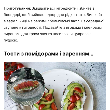
Приготування:
Змішайте всі інгредієнти і збийте в
блендері, щоб вийшло однорідне рідке тісто. Випікайте
в вафельниці на режимі «бельгійські вафлі» з середньої
ступенем готовності. Подавайте з ягодами і кленовим
сиропом, для краси злегка посипавши цукровою
пудрою.
Тости з помідорами і варенням…