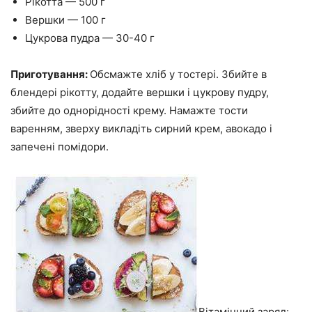
Рікотта — 500 г
Вершки — 100 г
Цукрова пудра — 30-40 г
Приготування:
Обсмажте хліб у тостері. Збийте в
блендері рікотту, додайте вершки і цукрову пудру,
збийте до однорідності крему. Намажте тости
варенням, зверху викладіть сирний крем, авокадо і
запечені помідори.
Вітамінний заряд: