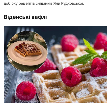
добірку рецептів сніданків Яни Рудковської.
Віденські вафлі