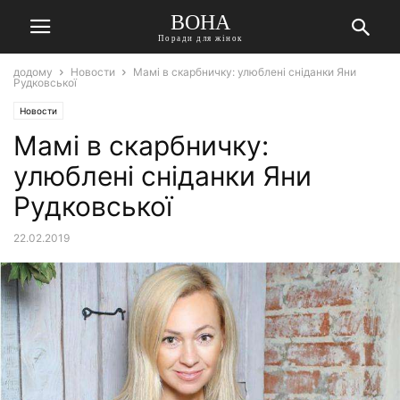
ВОНА
Поради для жінок
додому
Новости
Мамі в скарбничку: улюблені сніданки Яни
Рудковської
Новости
Мамі в скарбничку:
улюблені сніданки Яни
Рудковської
22.02.2019