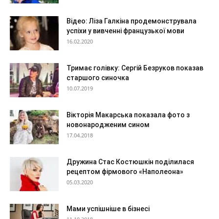
Відео: Ліза Галкіна продемонструвала
успіхи у вивченні французької мови
16.02.2020
Тримає голівку: Сергій Безруков показав
старшого синочка
10.07.2019
Вікторія Макарська показала фото з
новонародженим сином
17.04.2018
Дружина Стас Костюшкін поділилася
рецептом фірмового «Наполеона»
05.03.2020
Мами успішніше в бізнесі