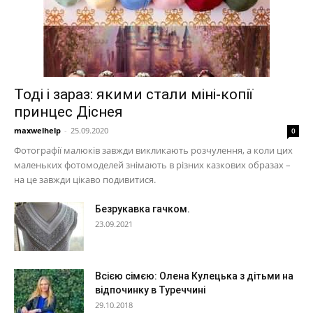
Тоді і зараз: якими стали міні-копії
принцес Діснея
maxwelhelp
-
25.09.2020
0
Фотографії малюків завжди викликають розчулення, а коли цих
маленьких фотомоделей знімають в різних казкових образах –
на це завжди цікаво подивитися.
Безрукавка гачком.
23.09.2021
Всією сімєю: Олена Кулецька з дітьми на
відпочинку в Туреччині
29.10.2018