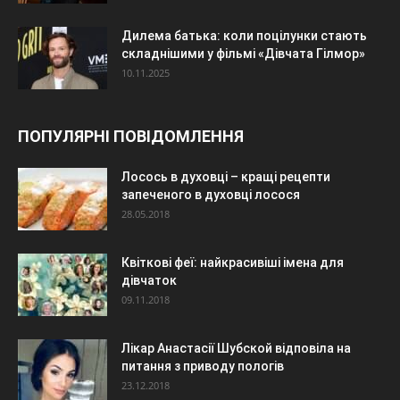
Дилема батька: коли поцілунки стають
складнішими у фільмі «Дівчата Гілмор»
10.11.2025
ПОПУЛЯРНІ ПОВІДОМЛЕННЯ
Лосось в духовці – кращі рецепти
запеченого в духовці лосося
28.05.2018
Квіткові феї: найкрасивіші імена для
дівчаток
09.11.2018
Лікар Анастасії Шубской відповіла на
питання з приводу пологів
23.12.2018