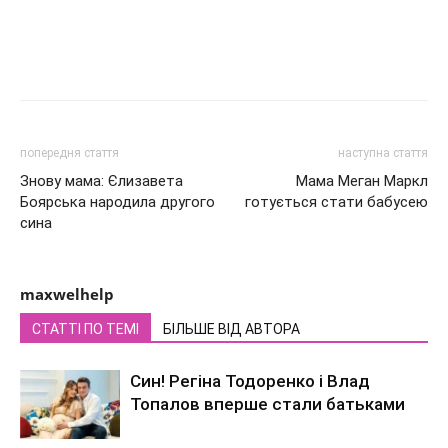
попередня стаття
наступна стаття
Знову мама: Єлизавета
Мама Меган Маркл
Боярська народила другого
готується стати бабусею
сина
maxwelhelp
СТАТТІ ПО ТЕМІ
БІЛЬШЕ ВІД АВТОРА
Син! Регіна Тодоренко і Влад
Топалов вперше стали батьками