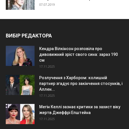
07.07.2019
ВИБІР РЕДАКТОРА
Кендра Вілкінсон розповіла про
дивовижний зріст свого сина: зараз 190
см
17.11.2025
Розлучення з Харбором: колишній
партнер згадує про закінчення стосунків, і
Аллен...
17.11.2025
Мегін Келлі зазнає критики за захист віку
жертв Джеффрі Епштейна
17.11.2025