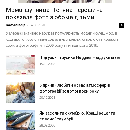
Мама-шутница: Тетяна Терешина
показала фото з обома дітьми
maxwelhelp
-
14.06.2020
0
У Мережі активно набирає популярність модний флешмоб, в
ході якого користувачі соціальних мереж створюють колажі зі
своїми фотографіями 2009 року і нинішнього 2019.
Підгузки і трусики Huggies – відгуки мам
15.12.2018
5 причин любити осінь: атмосферні
фотографії золотої пори року
20.10.2021
Як засолити скумбрію. Кращі рецепти
солоної скумбрії
28.02.2020