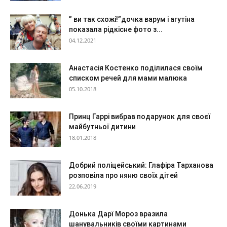
” ви так схожі!”дочка варум і агутіна
показала рідкісне фото з...
04.12.2021
Анастасія Костенко поділилася своїм
списком речей для мами малюка
05.10.2018
Принц Гаррі вибрав подарунок для своєї
майбутньої дитини
18.01.2018
Добрий поліцейський: Глафіра Тарханова
розповіла про няню своїх дітей
22.06.2019
Донька Дарї Мороз вразила
шанувальників своїми картинами