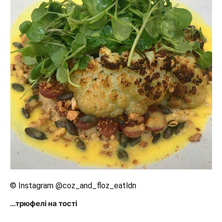
© Instagram @coz_and_floz_eatldn
…трюфелі на тості