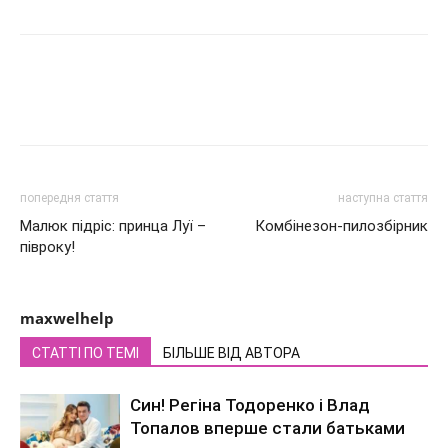
попередня стаття
наступна стаття
Малюк підріс: принца Луї –
Комбінезон-пилозбірник
півроку!
maxwelhelp
СТАТТІ ПО ТЕМІ
БІЛЬШЕ ВІД АВТОРА
Син! Регіна Тодоренко і Влад
Топалов вперше стали батьками