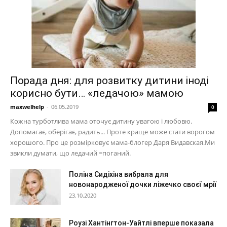
Порада дня: для розвитку дитини іноді
корисно бути… «ледачою» мамою
maxwelhelp
-
06.05.2019
0
Кожна турботлива мама оточує дитину увагою і любовю.
Допомагає, оберігає, радить... Проте краще може стати ворогом
хорошого. Про це розмірковує мама-блогер Даря Видавская.Ми
звикли думати, що ледачий =поганий.
Поліна Сидіхіна вибрала для
новонародженої дочки ліжечко своєї мрії
23.10.2020
Роузі Хантінгтон-Уайтлі вперше показала