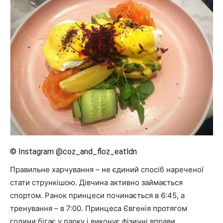
© Instagram @coz_and_floz_eatldn
Правильне харчування – не єдиний спосіб нареченої
стати стрункішою. Дівчина активно займається
спортом. Ранок принцеси починається в 6:45, а
тренування – в 7:00. Принцеса Євгенія протягом
години бігає у парку і виконує фізичні вправи.