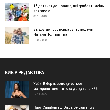
15 дитячих дощовиків, які зроблять осінь
яскравою
01.10.2018
За другим: російська супермодель
Наталя Полі вагітна
13.02.2020
ВИБІР РЕДАКТОРА
Хейлі Бібер насолоджується
материнством: готова до дитини № 2
12.11.2025
Пиріг Canaloni від Giada De Laurentiis: