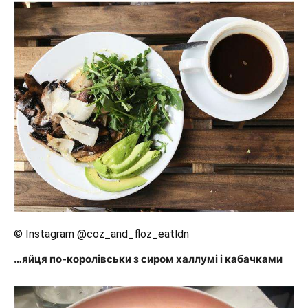
© Instagram @coz_and_floz_eatldn
…яйця по-королівськи з сиром халлумі і кабачками