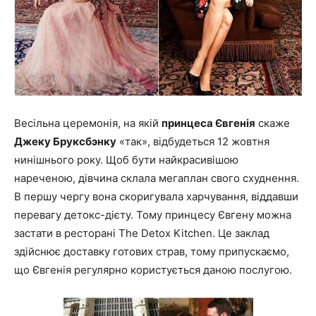
Весільна церемонія, на якій
принцеса Євгенія
скаже
Джеку Бруксбэнку
«так», відбудеться 12 жовтня
нинішнього року. Щоб бути найкрасивішою
нареченою, дівчина склала мегаплан свого схуднення.
В першу чергу вона скоригувала харчування, віддавши
перевагу детокс-дієту. Тому принцесу Євгену можна
застати в ресторані The Detox Kitchen. Це заклад
здійснює доставку готових страв, тому припускаємо,
що Євгенія регулярно користується даною послугою.