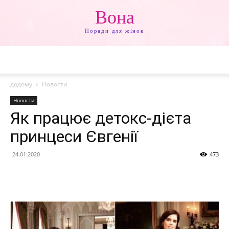
Вона
Поради для жінок
додому
Новости
Новости
Як працює детокс-дієта
принцеси Євгенії
24.01.2020
473