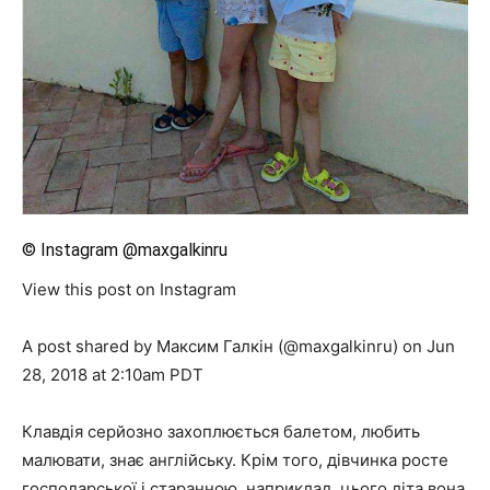
© Instagram @maxgalkinru
View this post on Instagram
A post shared by Максим Галкін (@maxgalkinru) on Jun
28, 2018 at 2:10am PDT
Клавдія серйозно захоплюється балетом, любить
малювати, знає англійську. Крім того, дівчинка росте
господарської і старанною, наприклад, цього літа вона