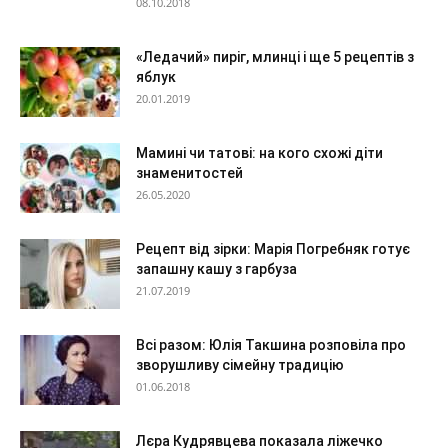
08.10.2018
«Ледачий» пиріг, млинці і ще 5 рецептів з
яблук
20.01.2019
Мамині чи татові: на кого схожі діти
знаменитостей
26.05.2020
Рецепт від зірки: Марія Погребняк готує
запашну кашу з гарбуза
21.07.2019
Всі разом: Юлія Такшина розповіла про
зворушливу сімейну традицію
01.06.2018
Лєра Кудрявцева показала ліжечко