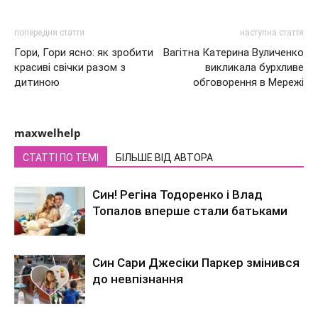
попередня стаття
наступна стаття
Гори, Гори ясно: як зробити
Вагітна Катерина Вуличенко
красиві свічки разом з
викликала бурхливе
дитиною
обговорення в Мережі
maxwelhelp
СТАТТІ ПО ТЕМІ
БІЛЬШЕ ВІД АВТОРА
Син! Регіна Тодоренко і Влад
Топалов вперше стали батьками
Син Сари Джесіки Паркер змінився
до невпізнання