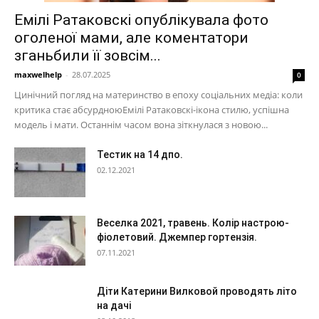
Емілі Ратаковскі опублікувала фото
оголеної мами, але коментатори
зганьбили її зовсім...
maxwelhelp
-
28.07.2025
0
Цинічний погляд на материнство в епоху соціальних медіа: коли
критика стає абсурдноюЕмілі Ратаковскі-ікона стилю, успішна
модель і мати. Останнім часом вона зіткнулася з новою...
Тестик на 14 дпо.
02.12.2021
Веселка 2021, травень. Колір настрою-
фіолетовий. Джемпер гортензія.
07.11.2021
Діти Катерини Вилковой проводять літо
на дачі