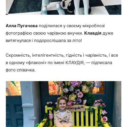
Алла Пугачова
поділилася у своєму мікроблозі
фотографією своєю чарівною внучки.
Клавдія
дуже
витягнулася і подорослішала за літо!
Скромність, інтелігентність, гідність і чарівність, і все
в одному «флаконі» по імені КЛАУДІЯ, — підписала
фото співачка.