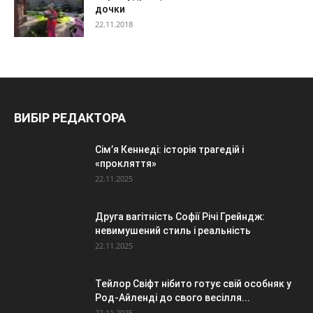
дочки
22.11.2018
ВИБІР РЕДАКТОРА
Сім’я Кеннеді: історія трагедій і
«прокляття»
22.11.2025
Друга вагітність Софії Річі Грейндж:
невимушений стиль і реальність
22.11.2025
Тейлор Свіфт нібито готує свій особняк у
Род-Айленді до свого весілля...
22.11.2025