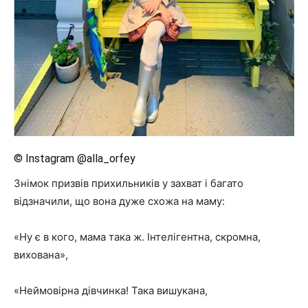
© Instagram @alla_orfey
Знімок призвів прихильників у захват і багато
відзначили, що вона дуже схожа на маму:
«Ну є в кого, мама така ж. Інтелігентна, скромна,
вихована»,
«Неймовірна дівчинка! Така вишукана,