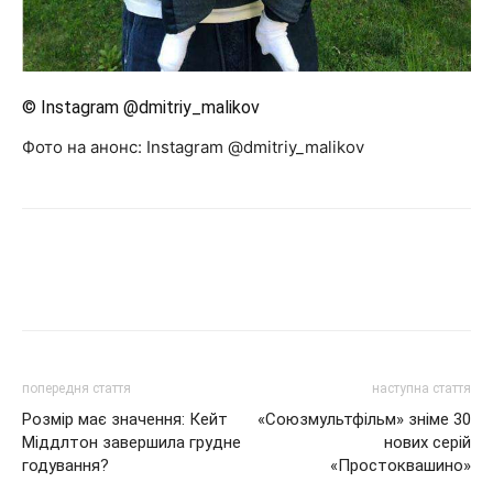
© Instagram @dmitriy_malikov
Фото на анонс: Instagram @dmitriy_malikov
попередня стаття
наступна стаття
Розмір має значення: Кейт
«Союзмультфільм» зніме 30
Міддлтон завершила грудне
нових серій
годування?
«Простоквашино»