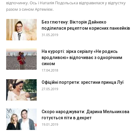
відпочинку. Ось і Наталія Подольська відправилася у відпустку
разом з сином Артемієм.
Без глютену: Вікторія Дайнеко
поділилася рецептом корисних панкейків
31.05.2019
На курорті: зірка серіалу «Не родись
вродливою» відпочиває з однорічним
сином
17.04.2018
Офіційні портрети: хрестини принца Луї
27.05.2019
Скоро народжувати: Дарина Мельникова
готується піти в декрет
19.01.2019