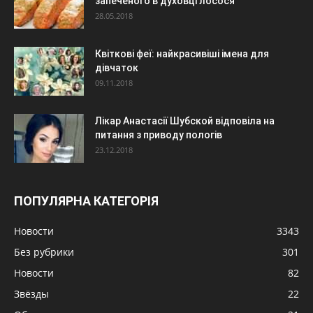
запеченого в духовці лосося
28.05.2018
Квіткові феї: найкрасивіші імена для
дівчаток
09.11.2018
Лікар Анастасії Шубской відповіла на
питання з приводу пологів
23.12.2018
ПОПУЛЯРНА КАТЕГОРІЯ
Новости
3343
Без рубрики
301
Новости
82
Звёзды
22