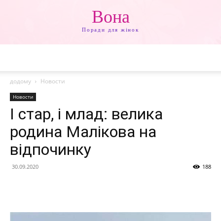
Вона
Поради для жінок
додому
Новости
Новости
І стар, і млад: велика
родина Малікова на
відпочинку
30.09.2020
188