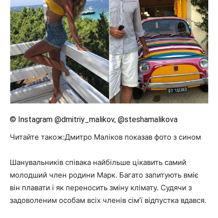
© Instagram @dmitriy_malikov, @steshamalikova
Читайте також:Дмитро Маліков показав фото з сином
Шанувальників співака найбільше цікавить самий
молодший член родини Марк. Багато запитують вміє
він плавати і як переносить зміну клімату. Судячи з
задоволеним особам всіх членів сім’ї відпустка вдався.