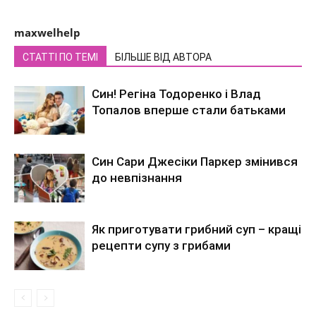
maxwelhelp
СТАТТІ ПО ТЕМІ
БІЛЬШЕ ВІД АВТОРА
Син! Регіна Тодоренко і Влад
Топалов вперше стали батьками
Син Сари Джесіки Паркер змінився
до невпізнання
Як приготувати грибний суп – кращі
рецепти супу з грибами