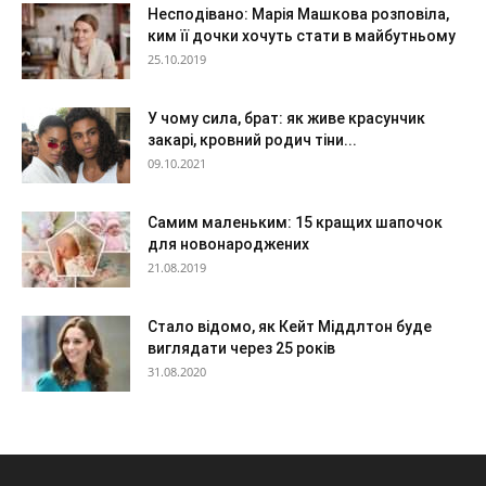
Несподівано: Марія Машкова розповіла,
ким її дочки хочуть стати в майбутньому
25.10.2019
У чому сила, брат: як живе красунчик
закарі, кровний родич тіни...
09.10.2021
Самим маленьким: 15 кращих шапочок
для новонароджених
21.08.2019
Стало відомо, як Кейт Міддлтон буде
виглядати через 25 років
31.08.2020