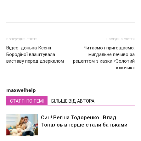
попередня стаття
наступна стаття
Відео: донька Ксенії
Читаємо і пригощаємо:
Бородіної влаштувала
мигдальне печиво за
виставу перед дзеркалом
рецептом з казки «Золотий
ключик»
maxwelhelp
СТАТТІ ПО ТЕМІ
БІЛЬШЕ ВІД АВТОРА
Син! Регіна Тодоренко і Влад
Топалов вперше стали батьками