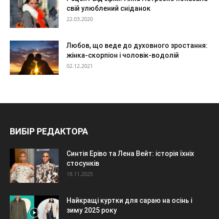
свій улюблений сніданок
22.03.2020
Любов, що веде до духовного зростання:
жінка-скорпіон і чоловік-водолій
02.12.2021
ВИБІР РЕДАКТОРА
Синтія Еріво та Лена Вейт: історія їхніх
стосунків
18.11.2025
Найкращі куртки для сараю на осінь і
зиму 2025 року