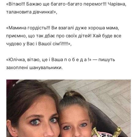
«Вітаю!!! Бажаю ще багато-багато перемог!!! Чарівна,
талановита дівчинка!»,
«Мамина гордість!!! Ви взагалі дуже хороша мама,
приємно, що так дбає про своїх дітей! Хай буде все
чудово у Вас і Вашої сім’ї!!!!!»,
«Юлічка, вітаю, це і Ваша п о б е д а !» — пишуть
захоплені шанувальники.