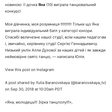
новиною: її дочка
Яна
(10) виграла танцювальний
конкурс!
Моя дівчинка, моя розумниця !!!!!!!!!!! Тільки що Яна
виграла індивідуальний батл у категорії юніори.
Спасибі величезне нашої студії, всім нашим педагогам
і, звичайно, керівнику студії Сергію Геннадьевичу.
Низький уклін Алли Духової за наших дітей і як завжди
неймовірне свято танцю, — написала Юлія.
View this post on Instagram
A post shared by Yulia Baranovskaya (@baranovskaya_tv)
on Sep 30, 2018 at 10:20am PDT
«Яна, молодець!!! Зірка танцполу!!!»,