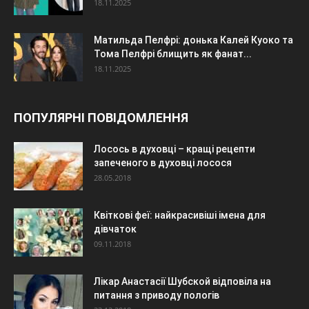
18.11.2025
Матильда Пелфрі: донька Калей Куоко та
Тома Пелфрі блищить як фанат...
18.11.2025
ПОПУЛЯРНІ ПОВІДОМЛЕННЯ
Лосось в духовці – кращі рецепти
запеченого в духовці лосося
28.05.2018
Квіткові феї: найкрасивіші імена для
дівчаток
09.11.2018
Лікар Анастасії Шубской відповіла на
питання з приводу пологів