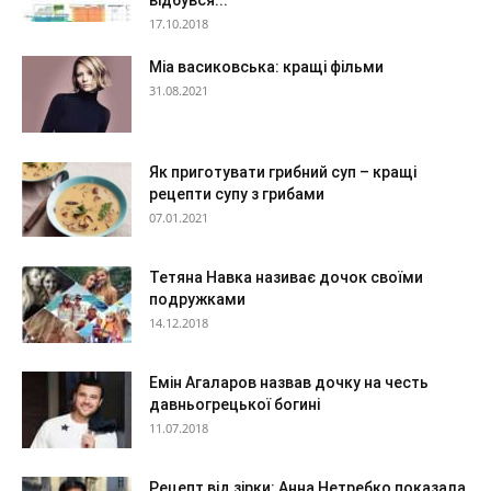
17.10.2018
Міа васиковська: кращі фільми
31.08.2021
Як приготувати грибний суп – кращі
рецепти супу з грибами
07.01.2021
Тетяна Навка називає дочок своїми
подружками
14.12.2018
Емін Агаларов назвав дочку на честь
давньогрецької богині
11.07.2018
Рецепт від зірки: Анна Нетребко показала