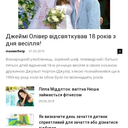
Джеймі Олівер відсвяткував 18 років з
дня весілля!
maxwelhelp
-
01.03.2019
0
Всенародний улюбленець, зоряний шеф, телеведучий і батько
пятьох дітей відзначив 18-ю річницю весілля зі своєю коханою
дружиною Джульєт Нортон (Джулз), з якою познайомився ще в
1993-му році, коли їм обом було по вісімнадцять років.
Піппа Міддлтон: вагітна Нюша
займається фітнесом
09.09.2018
Як визначити день зачаття дитини:
сприятливий для зачаття або дізнатися
відбувся...