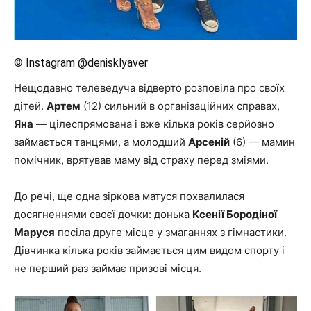
© Instagram @denisklyaver
Нещодавно телеведуча відверто розповіла про своїх
дітей.
Артем
(12) сильний в організаційних справах,
Яна
— цілеспрямована і вже кілька років серйозно
займається танцями, а молодший
Арсеній
(6) — мамин
помічник, врятував маму від страху перед зміями.
До речі, ще одна зіркова матуся похвалилася
досягненнями своєї дочки: донька
Ксенії Бородіної
Маруся
посіла друге місце у змаганнях з гімнастики.
Дівчинка кілька років займається цим видом спорту і
не перший раз займає призові місця.