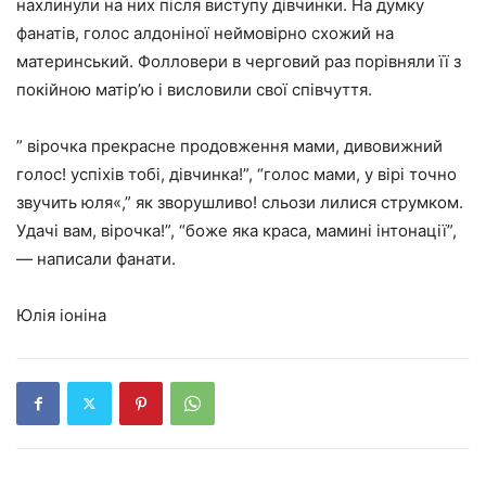
нахлинули на них після виступу дівчинки. На думку
фанатів, голос алдоніної неймовірно схожий на
материнський. Фолловери в черговий раз порівняли її з
покійною матір’ю і висловили свої співчуття.
” вірочка прекрасне продовження мами, дивовижний
голос! успіхів тобі, дівчинка!”, “голос мами, у вірі точно
звучить юля«,” як зворушливо! сльози лилися струмком.
Удачі вам, вірочка!”, “боже яка краса, мамині інтонації”,
— написали фанати.
Юлія іоніна