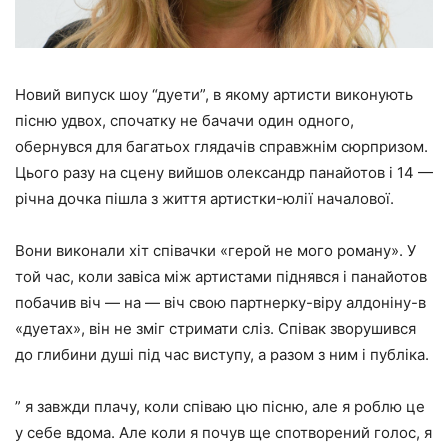
Новий випуск шоу “дуети”, в якому артисти виконують
пісню удвох, спочатку не бачачи один одного,
обернувся для багатьох глядачів справжнім сюрпризом.
Цього разу на сцену вийшов олександр панайотов і 14 —
річна дочка пішла з життя артистки-юлії началової.
Вони виконали хіт співачки «герой не мого роману». У
той час, коли завіса між артистами піднявся і панайотов
побачив віч — на — віч свою партнерку-віру алдоніну-в
«дуетах», він не зміг стримати сліз. Співак зворушився
до глибини душі під час виступу, а разом з ним і публіка.
” я завжди плачу, коли співаю цю пісню, але я роблю це
у себе вдома. Але коли я почув ще спотворений голос, я