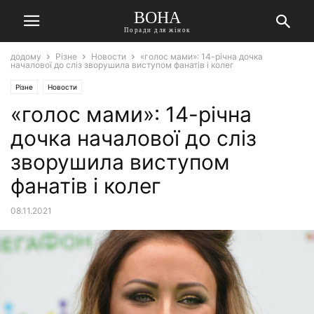
ВОНА
Поради для жінок
додому
Різне
Новости
«голос мами»: 14-річна дочка
началової до сліз зворушила виступом фанатів і колег
Різне
Новости
«голос мами»: 14-річна
дочка началової до сліз
зворушила виступом
фанатів і колег
08.11.2021