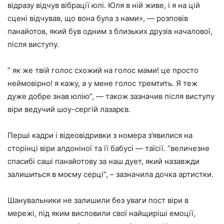
відразу відчув вібрації юлі. Юля в ній живе, і я на цій
сцені відчував, що вона була з нами», — розповів
панайотов, який був одним з близьких друзів началової,
після виступу.
” як же твій голос схожий на голос мами! це просто
неймовірно! я кажу, а у мене голос тремтить. Я теж
дуже добре знав юлію”, — також зазначив після виступу
віри ведучий шоу-сергій лазарєв.
Перші кадри і відеовідривки з номера з’явилися на
сторінці віри алдоніної та її бабусі — таїсії. “величезне
спасибі саші панайотову за наш дует, який назавжди
залишиться в моєму серці”, – зазначила дочка артистки.
Шанувальники не залишили без уваги пост віри в
мережі, під яким висловили свої найщиріші емоції,