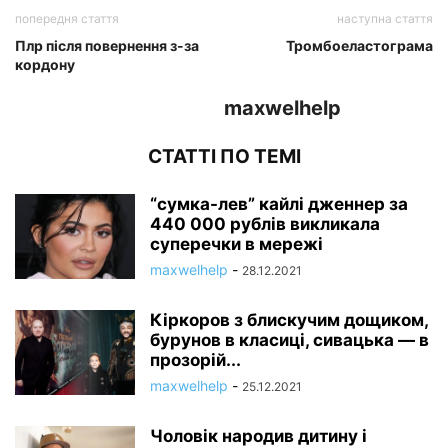
попередня стаття
наступна стаття
Плр після повернення з-за
Тромбоеластограма
кордону
maxwelhelp
СТАТТІ ПО ТЕМІ
“сумка-лев” кайлі дженнер за
440 000 рублів викликала
суперечки в мережі
maxwelhelp
-
28.12.2021
Кіркоров з блискучим дощиком,
бурунов в класиці, сивацька — в
прозорій...
maxwelhelp
-
25.12.2021
Чоловік народив дитину і