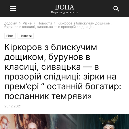
ВОНА
Поради для жінок
додому
Різне
Новости
Кіркоров з блискучим дощиком,
бурунов в класиці, сивацька — в прозорій спідниці:...
Різне
Новости
Кіркоров з блискучим
дощиком, бурунов в
класиці, сивацька — в
прозорій спідниці: зірки на
прем’єрі ” останній богатир:
посланник темряви»
25.12.2021