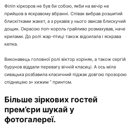
Філіп кіркоров не був би собою, якби на вечір не
прийшов в яскравому вбранні. Співак вибрав розшитий
блискітками жакет, а з рукавів у нього звисав блискучий
дощик. Окрасою поп-король грайливо розмахував, наче
крилами. До ролі жар-птиці також відсилала і яскрава
кепка.
Виконавець головної ролі віктор хоріняк, а також сергій
бурунов віддали перевагу вічній класиці. А ось міла
сивацька розбавила класичний піджак довгою прозорою
спідницею з» хижим ” принтом.
Більше зіркових гостей
прем’єри шукай у
фотогалереї.