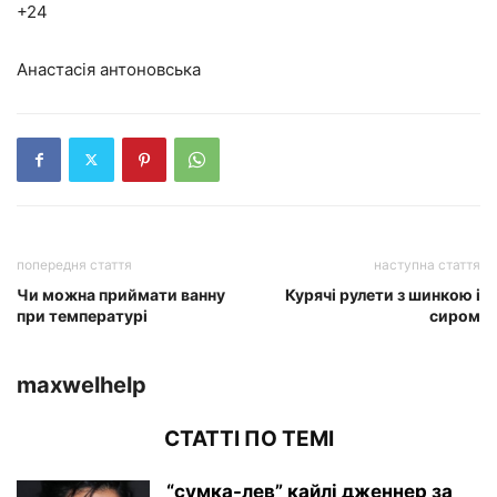
+24
Анастасія антоновська
попередня стаття
наступна стаття
Чи можна приймати ванну
Курячі рулети з шинкою і
при температурі
сиром
maxwelhelp
СТАТТІ ПО ТЕМІ
“сумка-лев” кайлі дженнер за