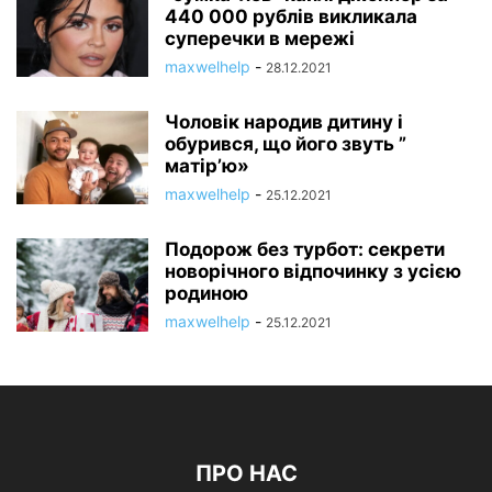
440 000 рублів викликала
суперечки в мережі
maxwelhelp
-
28.12.2021
Чоловік народив дитину і
обурився, що його звуть ”
матір’ю»
maxwelhelp
-
25.12.2021
Подорож без турбот: секрети
новорічного відпочинку з усією
родиною
maxwelhelp
-
25.12.2021
ПРО НАС