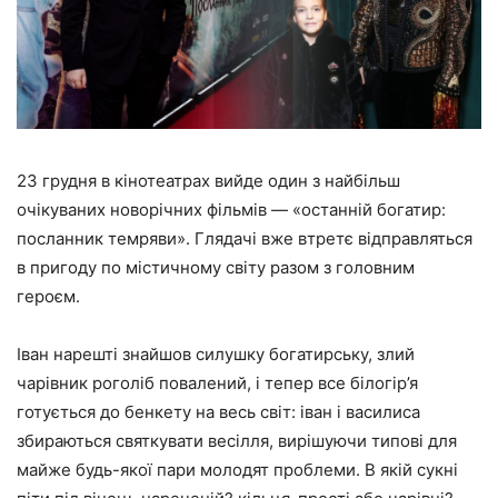
23 грудня в кінотеатрах вийде один з найбільш
очікуваних новорічних фільмів — «останній богатир:
посланник темряви». Глядачі вже втретє відправляться
в пригоду по містичному світу разом з головним
героєм.
Іван нарешті знайшов силушку богатирську, злий
чарівник роголіб повалений, і тепер все білогір’я
готується до бенкету на весь світ: іван і василиса
збираються святкувати весілля, вирішуючи типові для
майже будь-якої пари молодят проблеми. В якій сукні