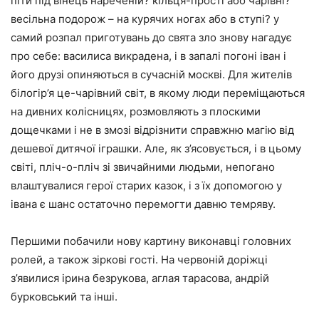
піти під вінець нареченій? кільця-прості або чарівні?
весільна подорож – на курячих ногах або в ступі? у
самий розпал приготувань до свята зло знову нагадує
про себе: василиса викрадена, і в запалі погоні іван і
його друзі опиняються в сучасній москві. Для жителів
білогір’я це-чарівний світ, в якому люди переміщаються
на дивних колісницях, розмовляють з плоскими
дощечками і не в змозі відрізнити справжню магію від
дешевої дитячої іграшки. Але, як з’ясовується, і в цьому
світі, пліч-о-пліч зі звичайними людьми, непогано
влаштувалися герої старих казок, і з їх допомогою у
івана є шанс остаточно перемогти давню темряву.
Першими побачили нову картину виконавці головних
ролей, а також зіркові гості. На червоній доріжці
з’явилися ірина безрукова, аглая тарасова, андрій
бурковський та інші.