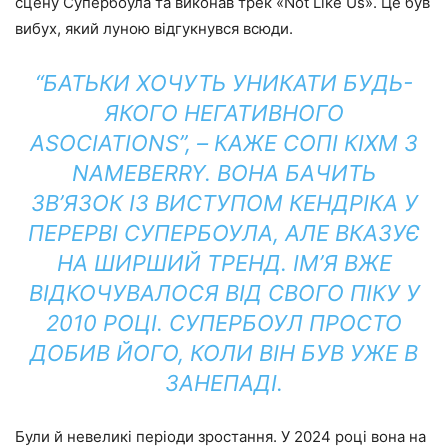
сцену Супербоула та виконав трек «Not Like Us». Це був
вибух, який луною відгукнувся всюди.
“БАТЬКИ ХОЧУТЬ УНИКАТИ БУДЬ-
ЯКОГО НЕГАТИВНОГО
ASOCIATIONS”, – КАЖЕ СОПІ КІХМ З
NAMEBERRY. ВОНА БАЧИТЬ
ЗВ’ЯЗОК ІЗ ВИСТУПОМ КЕНДРІКА У
ПЕРЕРВІ СУПЕРБОУЛА, АЛЕ ВКАЗУЄ
НА ШИРШИЙ ТРЕНД. ІМ’Я ВЖЕ
ВІДКОЧУВАЛОСЯ ВІД СВОГО ПІКУ У
2010 РОЦІ. СУПЕРБОУЛ ПРОСТО
ДОБИВ ЙОГО, КОЛИ ВІН БУВ УЖЕ В
ЗАНЕПАДІ.
Були й невеликі періоди зростання. У 2024 році вона на