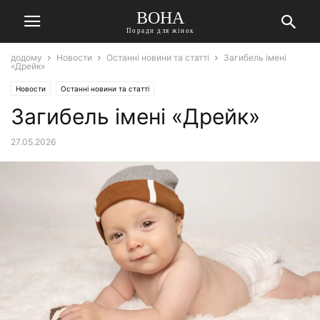
ВОНА
Поради для жінок
додому
Новости
Останні новини та статті
Загибель імені
«Дрейк»
Новости
Останні новини та статті
Загибель імені «Дрейк»
27.05.2026