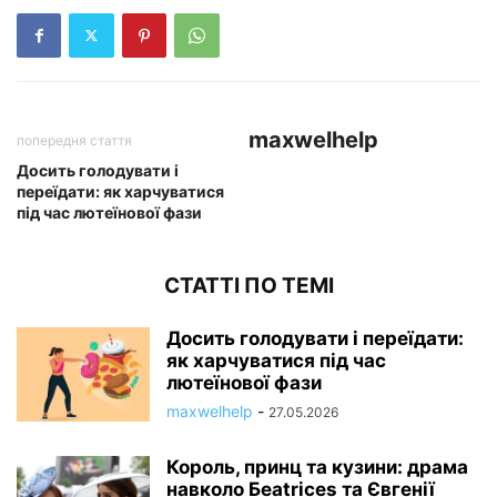
maxwelhelp
попередня стаття
Досить голодувати і
переїдати: як харчуватися
під час лютеїнової фази
СТАТТІ ПО ТЕМІ
Досить голодувати і переїдати:
як харчуватися під час
лютеїнової фази
maxwelhelp
-
27.05.2026
Король, принц та кузини: драма
навколо Бeatrices та Євгенії