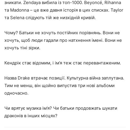
зникати. Zendaya вибила із топ-1000. Beyoncé, Rihanna
та Madonna – це вже давня історія в цих списках. Taylor
та Selena слідують тій же низхідній кривій.
Чому? Батьки не хочуть постійних порівнянь. Вони не
хочуть, щоб люди гадали про натхнення імені. Вони не
хочуть тіні зірки.
Кендрік стає відомим, і ім’я теж стає перевантаженим.
Назва Drake втрачає позиції. Культурна війна заплутана.
Тим не менш, він щойно випустив три нові альбоми
одночасно.
Чи врятує музика ім’я? Чи батьки продовжать шукати
драконів в інших місцях?