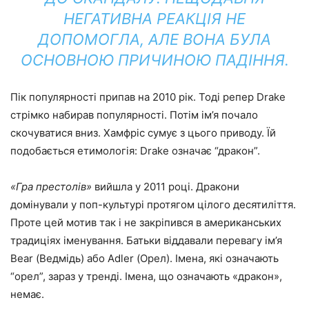
НЕГАТИВНА РЕАКЦІЯ НЕ
ДОПОМОГЛА, АЛЕ ВОНА БУЛА
ОСНОВНОЮ ПРИЧИНОЮ ПАДІННЯ.
Пік популярності припав на 2010 рік. Тоді репер Drake
стрімко набирав популярності. Потім ім’я почало
скочуватися вниз. Хамфріс сумує з цього приводу. Їй
подобається етимологія: Drake означає “дракон”.
«Гра престолів»
вийшла у 2011 році. Дракони
домінували у поп-культурі протягом цілого десятиліття.
Проте цей мотив так і не закріпився в американських
традиціях іменування. Батьки віддавали перевагу ім’я
Bear (Ведмідь) або Adler (Орел). Імена, які означають
“орел”, зараз у тренді. Імена, що означають «дракон»,
немає.