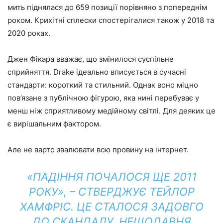
мить піднялася до 659 позиції порівняно з попереднім
роком. Крихітні сплески спостерігалися також у 2018 та
2020 роках.
Джен Фікара вважає, що змінилося суспільне
сприйняття. Drake ідеально вписується в сучасні
стандарти: короткий та стильний. Однак воно міцно
пов’язане з публічною фігурою, яка нині перебуває у
менш ніж сприятливому медійному світлі. Для деяких це
є вирішальним фактором.
Але не варто звалювати всю провину на інтернет.
«ПАДІННЯ ПОЧАЛОСЯ ЩЕ 2011
РОКУ», – СТВЕРДЖУЄ ТЕЙЛОР
ХАМФРІС. ЦЕ СТАЛОСЯ ЗАДОВГО
ДО СКАНДАЛУ. НЕЩОДАВНЯ