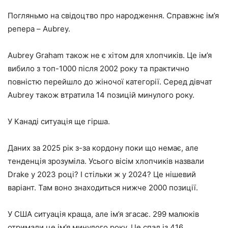
Погляньмо на свідоцтво про народження. Справжнє ім’я
репера – Aubrey.
Aubrey Graham також не є хітом для хлопчиків. Це ім’я
вибило з топ-1000 після 2002 року та практично
повністю перейшло до жіночої категорії. Серед дівчат
Aubrey також втратила 14 позицій минулого року.
У Канаді ситуація ще гірша.
Даних за 2025 рік з-за кордону поки що немає, але
тенденція зрозуміла. Усього вісім хлопчиків назвали
Drake у 2023 році? І стільки ж у 2024? Це нішевий
варіант. Там воно знаходиться нижче 2000 позиції.
У США ситуація краща, але ім’я згасає. 299 малюків
отримали це ім’я минулого року. Це спад із 416.