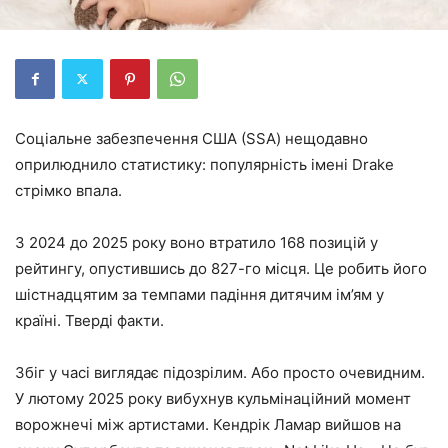
Соціальне забезпечення США (SSA) нещодавно
оприлюднило статистику: популярність імені Drake
стрімко впала.
З 2024 до 2025 року воно втратило 168 позицій у
рейтингу, опустившись до 827-го місця. Це робить його
шістнадцятим за темпами падіння дитячим ім’ям у
країні. Тверді факти.
Збіг у часі виглядає підозрілим. Або просто очевидним.
У лютому 2025 року вибухнув кульмінаційний момент
ворожнечі між артистами. Кендрік Ламар вийшов на