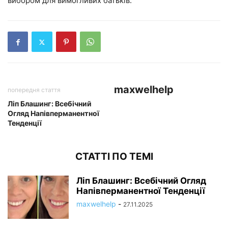
вибором для вимогливих батьків.
maxwelhelp
попередня стаття
Ліп Блашинг: Всебічний
Огляд Напівперманентної
Тенденції
СТАТТІ ПО ТЕМІ
Ліп Блашинг: Всебічний Огляд
Напівперманентної Тенденції
maxwelhelp
-
27.11.2025