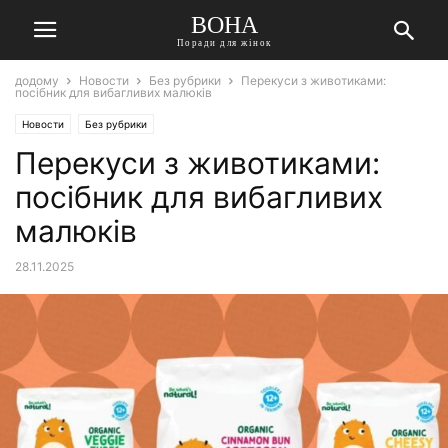
ВОНА
Поради для жінок
додому
Новости
Без рубрики
Перекуси з животиками:
посібник для вибагливих малюків
Новости
Без рубрики
Перекуси з животиками:
посібник для вибагливих
малюків
28.11.2025