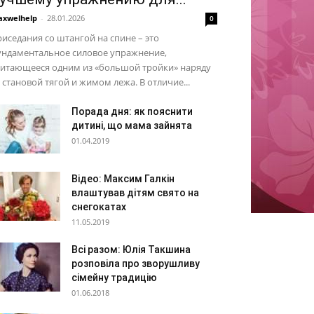
xwelhelp
-
28.01.2026
0
иседания со штангой на спине – это
ундаментальное силовое упражнение,
читающееся одним из «большой тройки» наряду
 становой тягой и жимом лежа. В отличие...
Порада дня: як пояснити
дитині, що мама зайнята
01.04.2019
Відео: Максим Галкін
влаштував дітям свято на
снегокатах
11.05.2019
Всі разом: Юлія Такшина
розповіла про зворушливу
сімейну традицію
01.06.2018