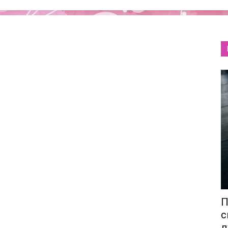
П
с
л