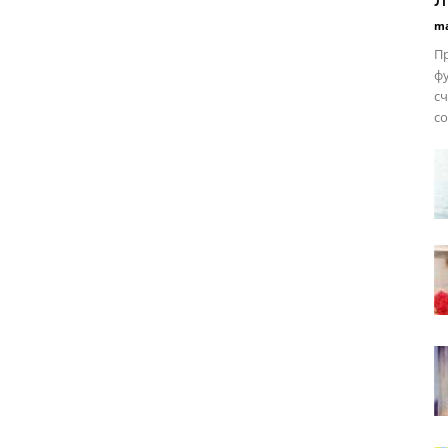
ma
Пр
ф
с
со