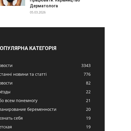
Працювати: Керівництво
Дерматолога
05.03.2026
ОПУЛЯРНА КАТЕГОРІЯ
овости
3343
станні новини та статті
776
овости
82
вёзды
22
бо всем понемногу
21
ланирование беременности
20
ознать себя
19
етская
19