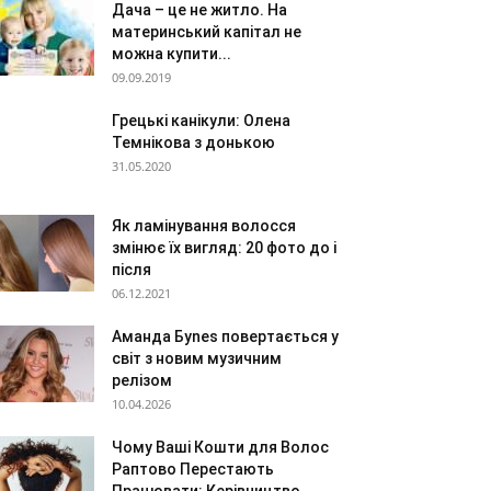
Дача – це не житло. На
материнський капітал не
можна купити...
09.09.2019
Грецькі канікули: Олена
Темнікова з донькою
31.05.2020
Як ламінування волосся
змінює їх вигляд: 20 фото до і
після
06.12.2021
Аманда Бynes повертається у
світ з новим музичним
релізом
10.04.2026
Чому Ваші Кошти для Волос
Раптово Перестають