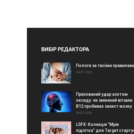
ВИБІР РЕДАКТОРА
Пологи за твоїми правилам
04.07.2026
Прихований удар азотом
оксиду: як змінений вітамін
B12 пробиває захист мозку
04.07.2026
LSFX: Колекція “Мрія
підлітка” для Target старту