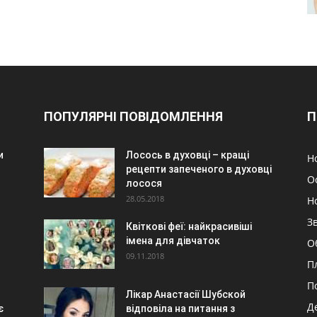
ПОПУЛЯРНІ ПОВІДОМЛЕННЯ
П
и
Лосось в духовці – кращі
Н
рецепти запеченого в духовці
О
лосося
28.05.2018
Н
З
Квіткові феї: найкрасивіші
імена для дівчаток
О
09.11.2018
П
П
Лікар Анастасії Шубской
Д
є
відповіла на питання з