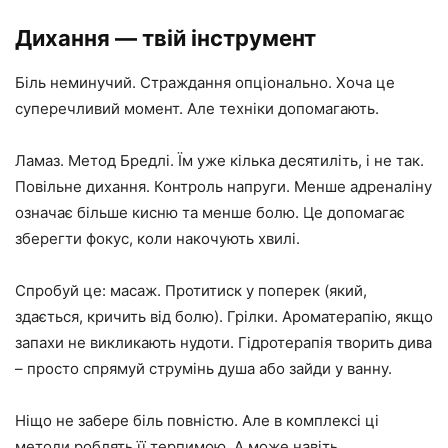
Дихання — твій інструмент
Біль неминучий. Страждання опціонально. Хоча це
суперечливий момент. Але техніки допомагають.
Ламаз. Метод Бредлі. Їм уже кілька десятиліть, і не так.
Повільне дихання. Контроль напруги. Менше адреналіну
означає більше кисню та менше болю. Це допомагає
зберегти фокус, коли накочують хвилі.
Спробуй це: масаж. Протитиск у поперек (який,
здається, кричить від болю). Грілки. Ароматерапію, якщо
запахи не викликають нудоти. Гідротерапія творить дива
– просто спрямуй струмінь душа або зайди у ванну.
Ніщо не забере біль повністю. Але в комплексі ці
методи роблять її терпимою. А може навіть