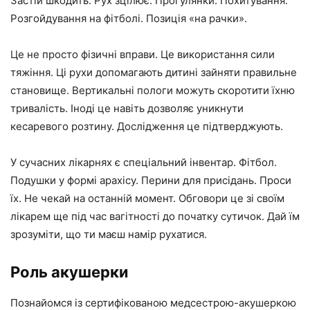
Застій шкодить. Рух зцілює. Прогулянки. Похитування.
Розгойдування на фітболі. Позиція «на рачки».
Це не просто фізичні вправи. Це використання сили
тяжіння. Ці рухи допомагають дитині зайняти правильне
становище. Вертикальні пологи можуть скоротити їхню
тривалість. Іноді це навіть дозволяє уникнути
кесаревого розтину. Дослідження це підтверджують.
У сучасних лікарнях є спеціальний інвентар. Фітбол.
Подушки у формі арахісу. Перини для присідань. Проси
їх. Не чекай на останній момент. Обговори це зі своїм
лікарем ще під час вагітності до початку сутичок. Дай їм
зрозуміти, що ти маєш намір рухатися.
Роль акушерки
Познайомся із сертифікованою медсестрою-акушеркою