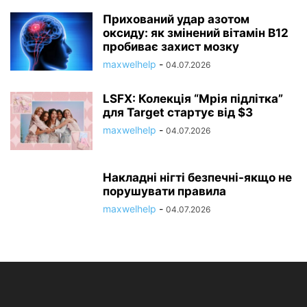
Прихований удар азотом
оксиду: як змінений вітамін B12
пробиває захист мозку
maxwelhelp
-
04.07.2026
LSFX: Колекція “Мрія підлітка”
для Target стартує від $3
maxwelhelp
-
04.07.2026
Накладні нігті безпечні-якщо не
порушувати правила
maxwelhelp
-
04.07.2026