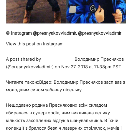
© Instagram @presnyakovvladimir, @presnyakovvladimir
View this post on Instagram
A post shared by ⠀⠀⠀⠀⠀⠀⠀⠀⠀⠀Володимир Пресняков
(@presnyakovvladimir) on Nov 27, 2018 at 11:38pm PST
Читайте також:Відео: Володимир Пресняков заспівав з
молодшим сином забавну пісеньку
Нещодавно родина Преснякових всім складом
вбиралася в супергероїв, чим викликала велику
кількість захоплених відгуків шанувальників. В їхній
колекції зібралося безліч лазерних стрілялок, мечів і