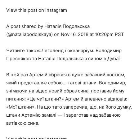
View this post on Instagram
A post shared by Наталія Подольська
(@nataliapodolskaya) on Nov 16, 2018 at 10:20pm PST
Читайте також:Леголенд і океанаріум: Володимир
Пресняков та Наталія Подольська з сином в Дубаї
В цей раз Артемій вбрався в дуже забавний костюм,
який представляє собою… татові штани. Володимир,
знімаючи на відео новий образ сина, поставив йому
питання: «Це чиї штани?» Артемій впевнено відповів:
«Мої штани». На що тато заперечив, що, на його думку,
штани Артемію замалі — і зареготав над забавною
витівкою сина.