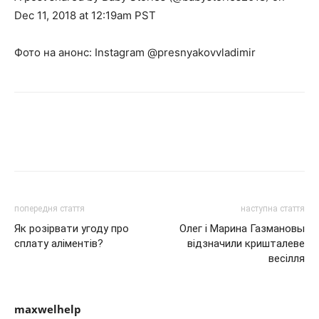
Dec 11, 2018 at 12:19am PST
Фото на анонс: Instagram @presnyakovvladimir
попередня стаття
наступна стаття
Як розірвати угоду про
Олег і Марина Газмановы
сплату аліментів?
відзначили кришталеве
весілля
maxwelhelp