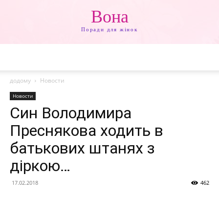
Вона
Поради для жінок
додому
Новости
Новости
Син Володимира
Преснякова ходить в
батькових штанях з
діркою…
17.02.2018
462