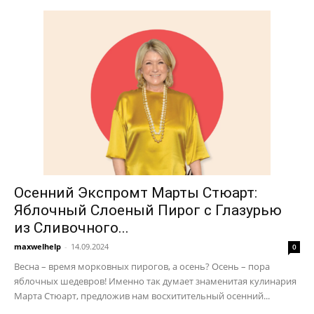
Осенний Экспромт Марты Стюарт:
Яблочный Слоеный Пирог с Глазурью
из Сливочного...
maxwelhelp
-
14.09.2024
0
Весна – время морковных пирогов, а осень? Осень – пора
яблочных шедевров! Именно так думает знаменитая кулинария
Марта Стюарт, предложив нам восхитительный осенний...