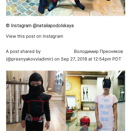
© Instagram @nataliapodolskaya
View this post on Instagram
A post shared by ⠀⠀⠀⠀⠀⠀⠀⠀⠀⠀Володимир Пресняков
(@presnyakovvladimir) on Sep 27, 2018 at 12:54pm PDT