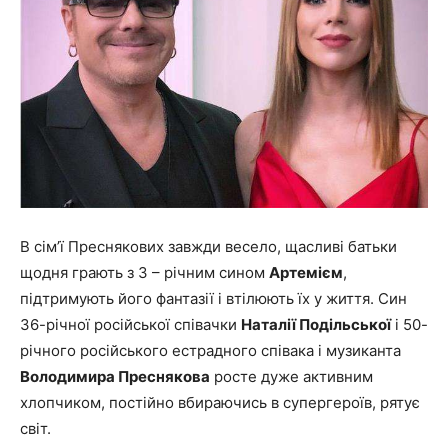
В сім’ї Преснякових завжди весело, щасливі батьки
щодня грають з 3 – річним сином
Артемієм
,
підтримують його фантазії і втілюють їх у життя. Син
36-річної російської співачки
Наталії Подільської
і 50-
річного російського естрадного співака і музиканта
Володимира Преснякова
росте дуже активним
хлопчиком, постійно вбираючись в супергероїв, рятує
світ.