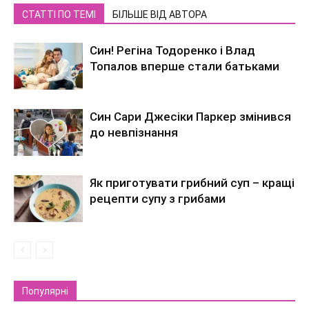
СТАТТІ ПО ТЕМІ
БІЛЬШЕ ВІД АВТОРА
Син! Регіна Тодоренко і Влад
Топалов вперше стали батьками
Син Сари Джесіки Паркер змінився
до невпізнання
Як приготувати грибний суп – кращі
рецепти супу з грибами
Популярні