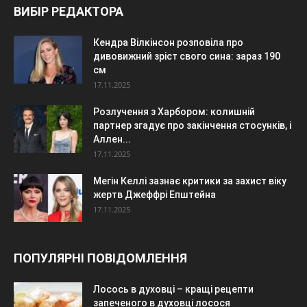
ВИБІР РЕДАКТОРА
Кендра Вілкінсон розповіла про
дивовижний зріст свого сина: зараз 190
см
17.11.2025
Розлучення з Харбором: колишній
партнер згадує про закінчення стосунків, і
Аллен...
17.11.2025
Мегін Келлі зазнає критики за захист віку
жертв Джеффрі Епштейна
17.11.2025
ПОПУЛЯРНІ ПОВІДОМЛЕННЯ
Лосось в духовці – кращі рецепти
запеченого в духовці лосося