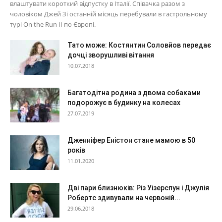
влаштувати короткий відпустку в Італії. Співачка разом з
чоловіком Джей Зі останній місяць перебували в гастрольному
турі On the Run II по Європі.
Тато може: Костянтин Соловйов передає
дочці зворушливі вітання
10.07.2018
Багатодітна родина з двома собаками
подорожує в будинку на колесах
27.07.2019
Дженніфер Еністон стане мамою в 50
років
11.01.2020
Дві пари близнюків: Різ Уізерспун і Джулія
Робертс здивували на червоній...
29.06.2018