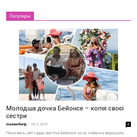
Популярні
Молодша дочка Бейонсе – копія своєї
сестри
maxwelhelp
-
18.11.2019
0
Поки весь світ гадає, вагітна Бейонсе чи ні, співачка вирішила