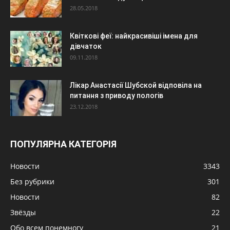
28.05.2018
Квіткові феї: найкрасивіші імена для
дівчаток
09.11.2018
Лікар Анастасії Шубской відповіла на
питання з приводу пологів
23.12.2018
ПОПУЛЯРНА КАТЕГОРІЯ
Новости
3343
Без рубрики
301
Новости
82
Звёзды
22
Обо всем понемногу
21