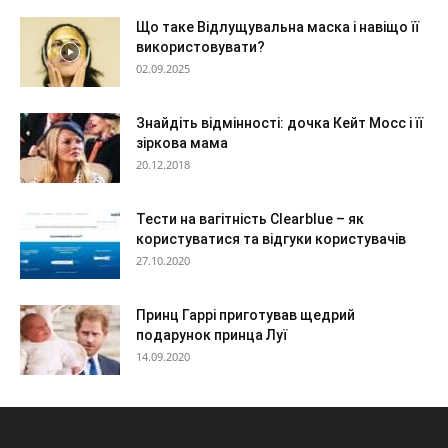
Що таке Відлущувальна маска і навіщо її
використовувати?
02.09.2025
Знайдіть відмінності: дочка Кейт Мосс і її
зіркова мама
20.12.2018
Тести на вагітність Clearblue – як
користуватися та відгуки користувачів
27.10.2020
Принц Гаррі приготував щедрий
подарунок принца Луї
14.09.2020