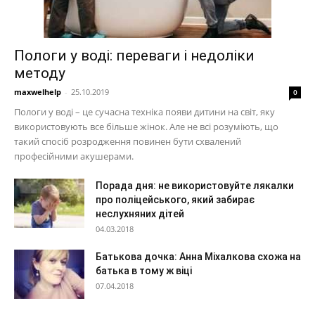
Пологи у воді: переваги і недоліки
методу
maxwelhelp
-
25.10.2019
0
Пологи у воді – це сучасна техніка появи дитини на світ, яку
використовують все більше жінок. Але не всі розуміють, що
такий спосіб розродження повинен бути схвалений
професійними акушерами.
Порада дня: не використовуйте лякалки
про поліцейського, який забирає
неслухняних дітей
04.03.2018
Батькова дочка: Анна Міхалкова схожа на
батька в тому ж віці
07.04.2018