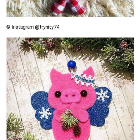
© Instagram @trynity74