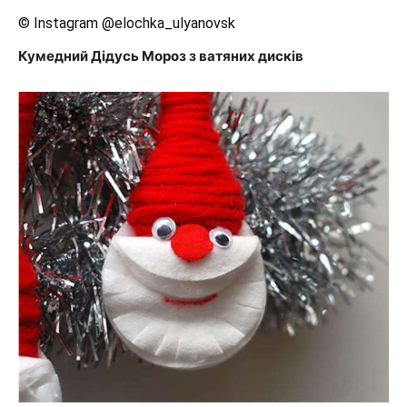
© Instagram @elochka_ulyanovsk
Кумедний Дідусь Мороз з ватяних дисків