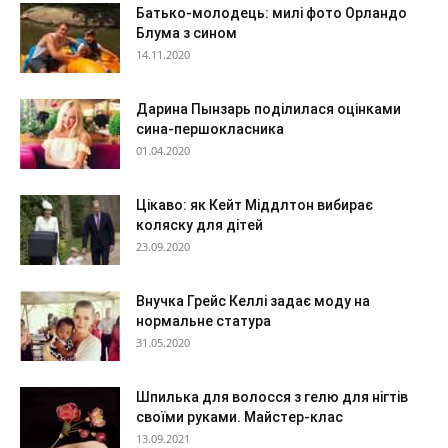
Батько-молодець: милі фото Орландо
Блума з сином
14.11.2020
Дарина Пынзарь поділилася оцінками
сина-першокласника
01.04.2020
Цікаво: як Кейт Міддлтон вибирає
коляску для дітей
23.09.2020
Внучка Грейс Келлі задає моду на
нормальне статура
31.05.2020
Шпилька для волосся з гелю для нігтів
своїми руками. Майстер-клас
13.09.2021