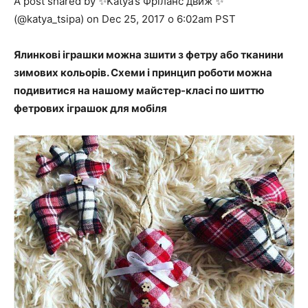
A post shared by ✨Katya’s Фріланс движ ✨
(@katya_tsipa) on Dec 25, 2017 о 6:02am PST
Ялинкові іграшки можна зшити з фетру або тканини
зимових кольорів. Схеми і принцип роботи можна
подивитися на нашому майстер-класі по шиттю
фетрових іграшок для мобіля