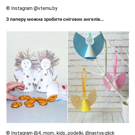
© Instagram @vtemu.by
З паперу можна зробити снігових ангелів…
© Instagram @4_mom_kids_podelki, @nastya.glick