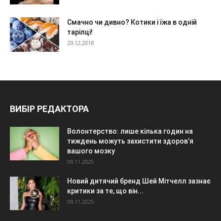
Смачно чи дивно? Котики і їжа в одній
тарілці!
29.12.2018
ВИБІР РЕДАКТОРА
Волонтерство: лише кілька годин на
тиждень можуть захистити здоров’я
вашого мозку
09.11.2025
Новий дитячий бренд Шей Мітчелл зазнає
критики за те, що він...
09.11.2025