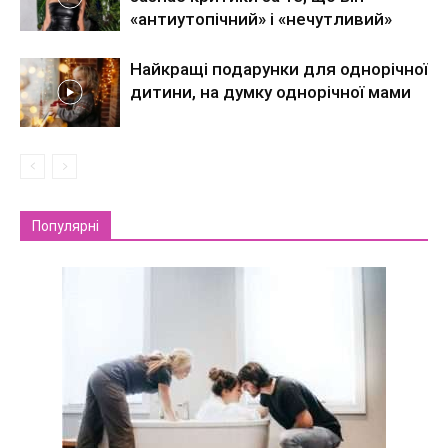
«антиутопічний» і «нечутливий»
Найкращі подарунки для однорічної
дитини, на думку однорічної мами
Популярні