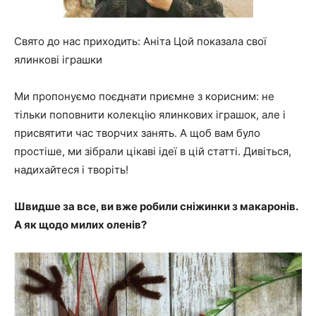
Свято до нас приходить: Аніта Цой показала свої
ялинкові іграшки
Ми пропонуємо поєднати приємне з корисним: не
тільки поповнити колекцію ялинкових іграшок, але і
присвятити час творчих занять. А щоб вам було
простіше, ми зібрали цікаві ідеї в цій статті. Дивіться,
надихайтеся і творіть!
Швидше за все, ви вже робили сніжинки з макаронів.
А як щодо милих оленів?