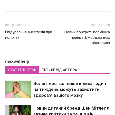
попередня стаття
наступна стаття
Епідуральна анестезія при
Новий портрет: посмішка
пологах
принца Джорджа всіх
підкорила
maxwelhelp
СТАТТІ ПО ТЕМІ
БІЛЬШЕ ВІД АВТОРА
Волонтерство: лише кілька годин
на тиждень можуть захистити
здоров’я вашого мозку
Новий дитячий бренд Шей Мітчелл
зазнає критики за те, що він