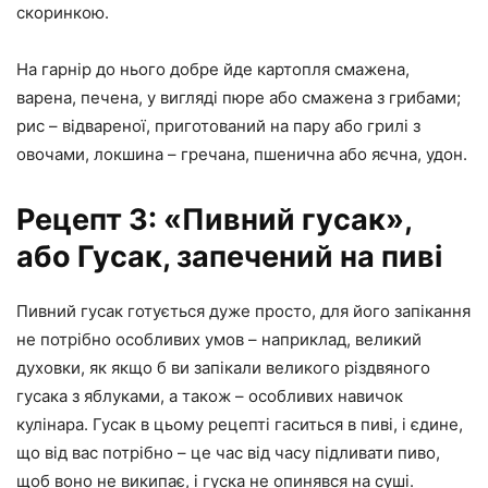
скоринкою.
На гарнір до нього добре йде картопля смажена,
варена, печена, у вигляді пюре або смажена з грибами;
рис – відвареної, приготований на пару або грилі з
овочами, локшина – гречана, пшенична або яєчна, удон.
Рецепт 3: «Пивний гусак»,
або Гусак, запечений на пиві
Пивний гусак готується дуже просто, для його запікання
не потрібно особливих умов – наприклад, великий
духовки, як якщо б ви запікали великого різдвяного
гусака з яблуками, а також – особливих навичок
кулінара. Гусак в цьому рецепті гаситься в пиві, і єдине,
що від вас потрібно – це час від часу підливати пиво,
щоб воно не википає, і гуска не опинявся на суші.