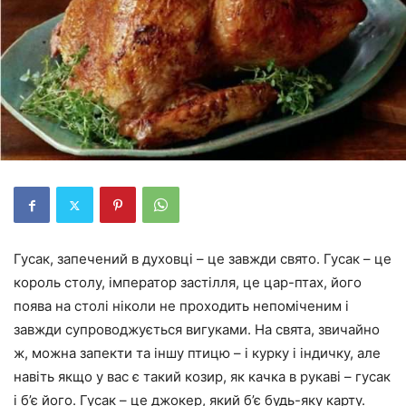
Гусак, запечений в духовці – це завжди свято. Гусак – це
король столу, імператор застілля, це цар-птах, його
поява на столі ніколи не проходить непоміченим і
завжди супроводжується вигуками. На свята, звичайно
ж, можна запекти та іншу птицю – і курку і індичку, але
навіть якщо у вас є такий козир, як качка в рукаві – гусак
і б’є його. Гусак – це джокер, який б’є будь-яку карту.