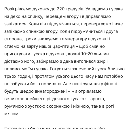
Розігріваємо духовку до 220 градусів. Укладаємо гусака
на деко на спинку, черевцем вгору і відправляємо
запікатися. Коли він підрум’яниться, перевертаємо і вже
запікаємо спинкою вгору. Коли підрум’яниться і друга
сторона, трохи знижуємо температуру в духовці і
стаємо на варту нашої цар-птиця – щоб смачно
приготувати гусака в духовці, кожні 10-20 хвилин
дістаємо його, забираємо з дека витопився жир і
поливаємо їм гусака. Готується запечений гусак близько
трьох годин, і протягом усього цього часу нам потрібно
не забувати його поливати. Але наші зусилля у фіналі
будуть щедро винагороджені – ми отримаємо
великолепнейшего різдвяного гусака з гарною,
рум’яною хрусткою скоринкою і ніжною, тане в роті
м’ясом.
Готовність м’яса можна перевірити спицею або