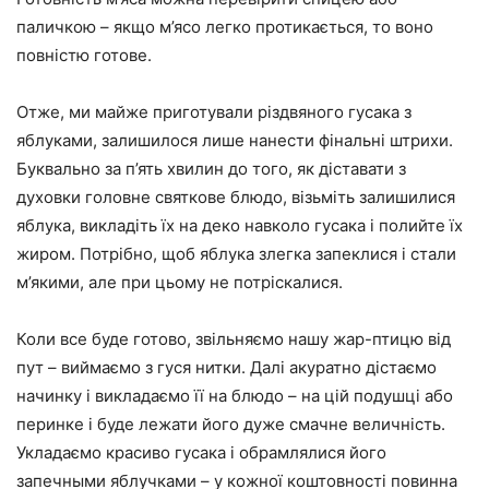
паличкою – якщо м’ясо легко протикається, то воно
повністю готове.
Отже, ми майже приготували різдвяного гусака з
яблуками, залишилося лише нанести фінальні штрихи.
Буквально за п’ять хвилин до того, як діставати з
духовки головне святкове блюдо, візьміть залишилися
яблука, викладіть їх на деко навколо гусака і полийте їх
жиром. Потрібно, щоб яблука злегка запеклися і стали
м’якими, але при цьому не потріскалися.
Коли все буде готово, звільняємо нашу жар-птицю від
пут – виймаємо з гуся нитки. Далі акуратно дістаємо
начинку і викладаємо її на блюдо – на цій подушці або
перинке і буде лежати його дуже смачне величність.
Укладаємо красиво гусака і обрамлялися його
запечными яблучками – у кожної коштовності повинна