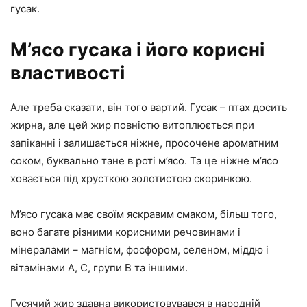
гусак.
М’ясо гусака і його корисні
властивості
Але треба сказати, він того вартий. Гусак – птах досить
жирна, але цей жир повністю витоплюється при
запіканні і залишається ніжне, просочене ароматним
соком, буквально тане в роті м’ясо. Та це ніжне м’ясо
ховається під хрусткою золотистою скоринкою.
М’ясо гусака має своїм яскравим смаком, більш того,
воно багате різними корисними речовинами і
мінералами – магнієм, фосфором, селеном, міддю і
вітамінами А, С, групи В та іншими.
Гусячий жир здавна використовувався в народній