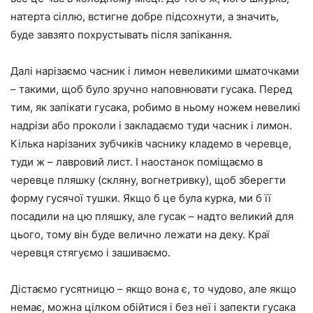
натерта сіллю, встигне добре підсохнути, а значить,
буде завзято похрустывать після запікання.
Далі нарізаємо часник і лимон невеликими шматочками
– такими, щоб було зручно наповнювати гусака. Перед
тим, як запікати гусака, робимо в ньому ножем невеликі
надрізи або проколи і закладаємо туди часник і лимон.
Кілька нарізаних зубчиків часнику кладемо в черевце,
туди ж – лавровий лист. І наостанок поміщаємо в
черевце пляшку (скляну, вогнетривку), щоб зберегти
форму гусячої тушки. Якщо б це була курка, ми б її
посадили на цю пляшку, але гусак – надто великий для
цього, тому він буде велично лежати на деку. Краї
черевця стягуємо і зашиваємо.
Дістаємо гусятницю – якщо вона є, то чудово, але якщо
немає, можна цілком обійтися і без неї і запекти гусака