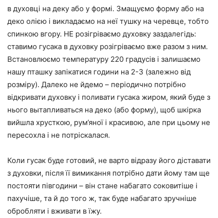
в духовці на деку або у формі. Змащуємо форму або на
деко олією і викладаємо на неї тушку на черевце, тобто
спинкою вгору. НЕ розігріваємо духовку заздалегідь:
ставимо гусака в духовку розігріваємо вже разом з ним.
Встановлюємо температуру 220 градусів і залишаємо
нашу пташку запікатися години на 2-3 (залежно від
розміру). Далеко не йдемо – періодично потрібно
відкривати духовку і поливати гусака жиром, який буде з
нього вытапливаться на деко (або форму), щоб шкірка
вийшла хрусткою, рум’яної і красивою, але при цьому не
пересохла і не потріскалася.
Коли гусак буде готовий, не варто відразу його діставати
з духовки, після її вимикання потрібно дати йому там ще
постояти півгодини – він стане набагато соковитіше і
пахучіше, та й до того ж, так буде набагато зручніше
обробляти і вживати в їжу.