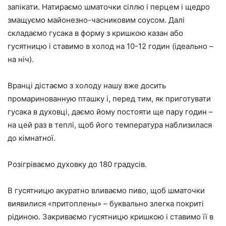
запікати. Натираємо шматочки сіллю і перцем і щедро
змащуємо майонезно-часниковим соусом. Далі
складаємо гусака в форму з кришкою казан або
гусятницю і ставимо в холод на 10-12 годин (ідеально –
на ніч).
Вранці дістаємо з холоду нашу вже досить
промаринованную пташку і, перед тим, як приготувати
гусака в духовці, даємо йому постояти ще пару годин –
на цей раз в теплі, щоб його температура наблизилася
до кімнатної.
Розігріваємо духовку до 180 градусів.
В гусятницю акуратно вливаємо пиво, щоб шматочки
виявилися «притоплены» – буквально злегка покриті
рідиною. Закриваємо гусятницю кришкою і ставимо її в