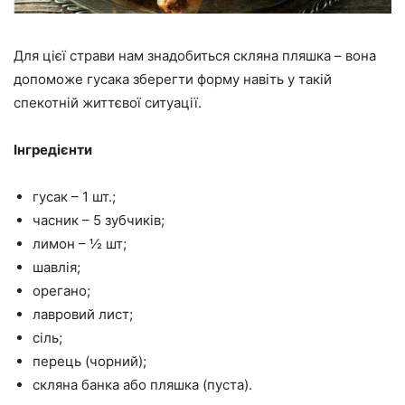
Для цієї страви нам знадобиться скляна пляшка – вона
допоможе гусака зберегти форму навіть у такій
спекотній життєвої ситуації.
Інгредієнти
гусак – 1 шт.;
часник – 5 зубчиків;
лимон – ½ шт;
шавлія;
орегано;
лавровий лист;
сіль;
перець (чорний);
скляна банка або пляшка (пуста).