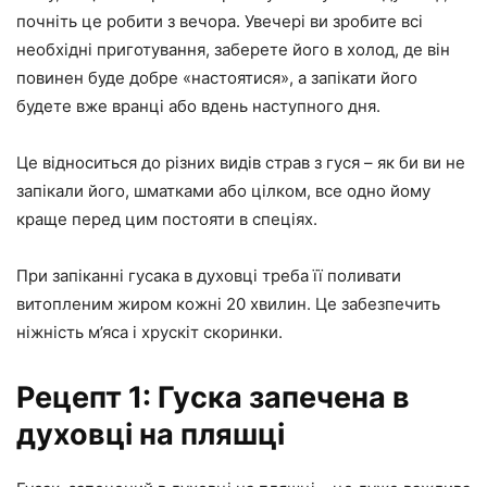
почніть це робити з вечора. Увечері ви зробите всі
необхідні приготування, заберете його в холод, де він
повинен буде добре «настоятися», а запікати його
будете вже вранці або вдень наступного дня.
Це відноситься до різних видів страв з гуся – як би ви не
запікали його, шматками або цілком, все одно йому
краще перед цим постояти в спеціях.
При запіканні гусака в духовці треба її поливати
витопленим жиром кожні 20 хвилин. Це забезпечить
ніжність м’яса і хрускіт скоринки.
Рецепт 1: Гуска запечена в
духовці на пляшці