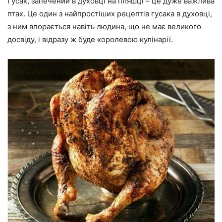
Гусак, запечений в духовці на пляшці – це дуже важлива
птах. Це один з найпростіших рецептів гусака в духовці,
з ним впорається навіть людина, що не має великого
досвіду, і відразу ж буде королевою кулінарії.