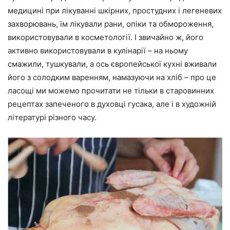
медицині при лікуванні шкірних, простудних і легеневих
захворювань, їм лікували рани, опіки та обмороження,
використовували в косметології. І звичайно ж, його
активно використовували в кулінарії – на ньому
смажили, тушкували, а ось європейської кухні вживали
його з солодким варенням, намазуючи на хліб – про це
ласощі ми можемо прочитати не тільки в старовинних
рецептах запеченого в духовці гусака, але і в художній
літературі різного часу.