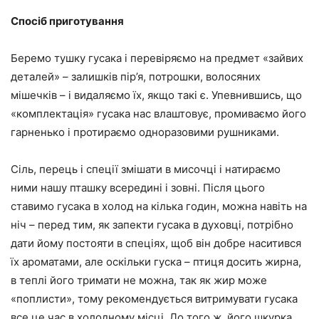
Спосіб приготування
Беремо тушку гусака і перевіряємо на предмет «зайвих
деталей» – залишків пір’я, потрошки, волосяних
мішечків – і видаляємо їх, якщо такі є. Упевнившись, що
«комплектація» гусака нас влаштовує, промиваємо його
гарненько і протираємо одноразовими рушниками.
Сіль, перець і спеції змішати в мисочці і натираємо
ними нашу пташку всередині і зовні. Після цього
ставимо гусака в холод на кілька годин, можна навіть на
ніч – перед тим, як запекти гусака в духовці, потрібно
дати йому постояти в спеціях, щоб він добре наситився
їх ароматами, але оскільки гуска – птиця досить жирна,
в теплі його тримати не можна, так як жир може
«поплисти», тому рекомендується витримувати гусака
все це час в холодному місці. До того ж, його шкурка,