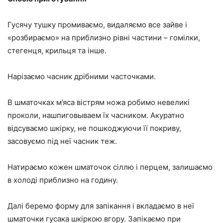
Гусячу тушку промиваємо, видаляємо все зайве і
«розбираємо» на приблизно рівні частини – гомілки,
стегенця, крильця та інше.
Нарізаємо часник дрібними часточками.
В шматочках м’яса вістрям ножа робимо невеликі
проколи, нашпиговываем їх часником. Акуратно
відсуваємо шкірку, не пошкоджуючи її покриву,
засовуємо під неї часник теж.
Натираємо кожен шматочок сіллю і перцем, залишаємо
в холоді приблизно на годину.
Далі беремо форму для запікання і вкладаємо в неї
шматочки гусака шкіркою вгору. Запікаємо при