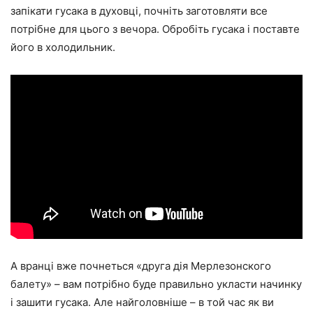
запікати гусака в духовці, почніть заготовляти все
потрібне для цього з вечора. Обробіть гусака і поставте
його в холодильник.
А вранці вже почнеться «друга дія Мерлезонского
балету» – вам потрібно буде правильно укласти начинку
і зашити гусака. Але найголовніше – в той час як ви