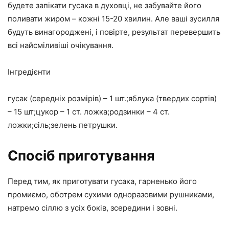
будете запікати гусака в духовці, не забувайте його
поливати жиром – кожні 15-20 хвилин. Але ваші зусилля
будуть винагороджені, і повірте, результат перевершить
всі найсміливіші очікування.
Інгредієнти
гусак (середніх розмірів) – 1 шт.;яблука (твердих сортів)
– 15 шт;цукор – 1 ст. ложка;родзинки – 4 ст.
ложки;сіль;зелень петрушки.
Спосіб приготування
Перед тим, як приготувати гусака, гарненько його
промиємо, оботрем сухими одноразовими рушниками,
натремо сіллю з усіх боків, зсередини і зовні.