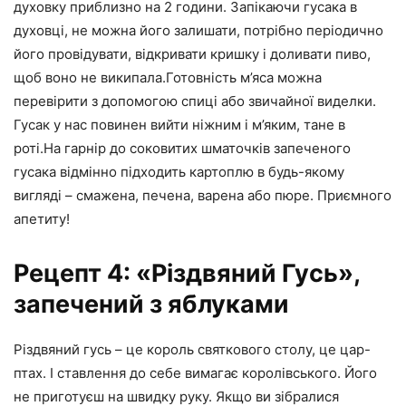
духовку приблизно на 2 години. Запікаючи гусака в
духовці, не можна його залишати, потрібно періодично
його провідувати, відкривати кришку і доливати пиво,
щоб воно не википала.Готовність м’яса можна
перевірити з допомогою спиці або звичайної виделки.
Гусак у нас повинен вийти ніжним і м’яким, тане в
роті.На гарнір до соковитих шматочків запеченого
гусака відмінно підходить картоплю в будь-якому
вигляді – смажена, печена, варена або пюре. Приємного
апетиту!
Рецепт 4: «Різдвяний Гусь»,
запечений з яблуками
Різдвяний гусь – це король святкового столу, це цар-
птах. І ставлення до себе вимагає королівського. Його
не приготуєш на швидку руку. Якщо ви зібралися