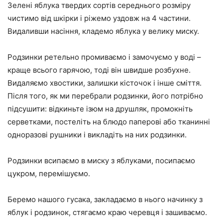
Зелені яблука твердих сортів середнього розміру
чистимо від шкірки і ріжемо уздовж на 4 частини.
Видаливши насіння, кладемо яблука у велику миску.
Родзинки ретельно промиваємо і замочуємо у воді –
краще всього гарячою, тоді він швидше розбухне.
Видаляємо хвостики, залишки кісточок і інше сміття.
Після того, як ми перебрали родзинки, його потрібно
підсушити: відкиньте ізюм на друшляк, промокніть
серветками, постеліть на блюдо паперові або тканинні
одноразові рушники і викладіть на них родзинки.
Родзинки всипаємо в миску з яблуками, посипаємо
цукром, перемішуємо.
Беремо нашого гусака, закладаємо в нього начинку з
яблук і родзинок, стягаємо краю черевця і зашиваємо.