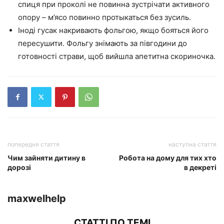
спиця при проколі не повинна зустрічати активного
опору – м’ясо повинно протыкаться без зусиль.
Іноді гусак накривають фольгою, якщо бояться його
пересушити. Фольгу знімають за півгодини до
готовності страви, щоб вийшла апетитна скориночка.
попередня стаття
наступна стаття
Чим зайняти дитину в
Робота на дому для тих хто
дорозі
в декреті
maxwelhelp
СТАТТІ ПО ТЕМІ