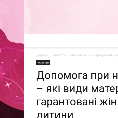
додому
Новости
Допомога при народженні дити
Новости
Допомога при 
– які види мате
гарантовані жі
дитини