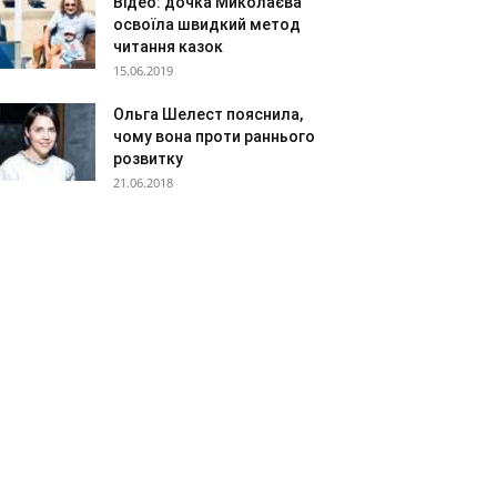
Відео: дочка Миколаєва
освоїла швидкий метод
читання казок
15.06.2019
Ольга Шелест пояснила,
чому вона проти раннього
розвитку
21.06.2018