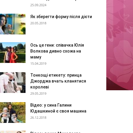
25.09.2024
Як зберегти форму після дієти
20.05.2018
Ось це гени: співачка Юлія
Волкова дивно схожа на
маму
15.04.2019
Тонкощі етикету: принца
Джорджа вчать кланятися
королеві
29.05.2019
Відео: у сина Галини
Юдашкиной є своя машина
26.12.2018