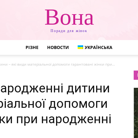
Вона
Поради для жінок
РІЗНЕ
НОВОСТИ
УКРАЇНСЬКА
ни – які види матеріальної допомоги гарантовані жінки при...
народженні дитини
ріальної допомоги
нки при народженні