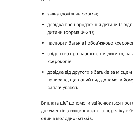
заява (довільна форма);
довідка про народження дитини (з відд
дитини (форма Ф-24);
паспорти батьків і обов’язково ксероко
свідоцтво про народження дитини, на 
ксерокопія;
довідка від другого з батьків за місце
написано, що даний вид допомоги йому 
виплачувався.
Виплата цієї допомоги здійснюється прот
документів з вищеописаного переліку в б
один з молодих батьків.