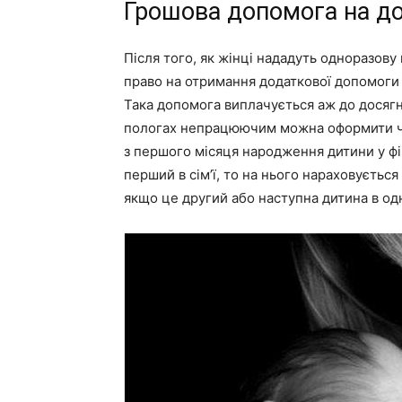
Грошова допомога на д
Після того, як жінці нададуть одноразову
право на отримання додаткової допомоги 
Така допомога виплачується аж до досягне
пологах непрацюючим можна оформити че
з першого місяця народження дитини у фі
перший в сім’ї, то на нього нараховується
якщо це другий або наступна дитина в одні