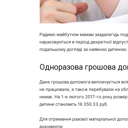
Радимо майбутнім мамам заздалегідь подб
нараховуються в період декретної відпустк
подальшому догляді за наявною дитиною.
Одноразова грошова до
Дане грошова допомога виплачується всім
не працювали, а також перебували на облі
немає. На 1-е лютого 2017-го року розмі
дитини становить 16 350.33 руб.
Для отримання разової матеріальної допо
документи: