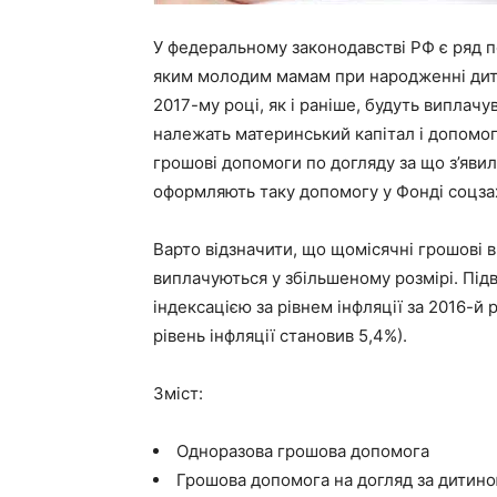
У федеральному законодавстві РФ є ряд п
яким молодим мамам при народженні дити
2017-му році, як і раніше, будуть виплач
належать материнський капітал і допомог
грошові допомоги по догляду за що з’яви
оформляють таку допомогу у Фонді соцза
Варто відзначити, що щомісячні грошові 
виплачуються у збільшеному розмірі. Під
індексацією за рівнем інфляції за 2016-й 
рівень інфляції становив 5,4%).
Зміст:
Одноразова грошова допомога
Грошова допомога на догляд за дитин