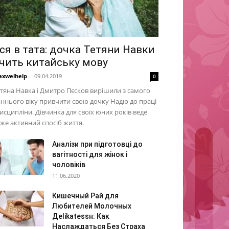
ся в тата: дочка Тетяни Навки
чить китайську мову
xwelhelp
-
09.04.2019
0
тяна Навка і Дмитро Пєсков вирішили з самого
ннього віку привчити свою дочку Надю до праці
дисципліни. Дівчинка для своїх юних років веде
же активний спосіб життя.
Аналізи при підготовці до
вагітності для жінок і
чоловіків
11.06.2020
Кишечный Рай для
Любителей Молочных
Деlikatessн: Как
Наслаждаться Без Страха