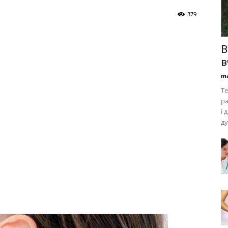
379
В
в
ma
Те
ра
і 
ду