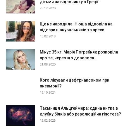
дітьми на відпочинку в Греції
25.12.2020
Ще не народила: Нюша відповіла на
підозри шанувальників та преси
13.02.2018
Мінус 35 кг: Марія Погребняк розповіла
про те, через що довелося...
21.08.2020
Кого лікували цефтриаксоном при
пневмонії?
15.10.2021
Таємниця Альцгеймера: єдина нитка в
клубку білків або революційна гіпотеза?
13.02.2025