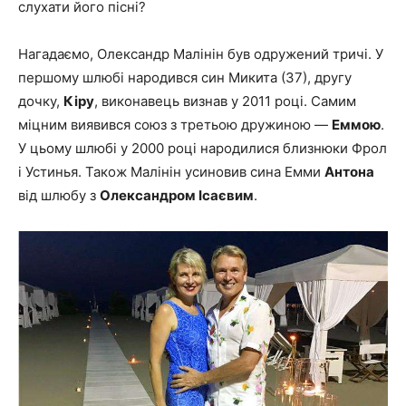
слухати його пісні?
Нагадаємо, Олександр Малінін був одружений тричі. У
першому шлюбі народився син Микита (37), другу
дочку,
Кіру
, виконавець визнав у 2011 році. Самим
міцним виявився союз з третьою дружиною —
Еммою
.
У цьому шлюбі у 2000 році народилися близнюки Фрол
і Устинья. Також Малінін усиновив сина Емми
Антона
від шлюбу з
Олександром Ісаєвим
.