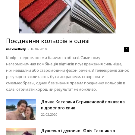
Поєднання кольорів в одязі
maxwelhelp
-
16.04.2018
0
Колір – перше, що ми бачимо в образі. Саме тому
негармоничная комбінація відтінків псує враження сильніше,
ніж невдалий або старомодний фасон речей. З телеекранів жінок
регулярно закликають бути яскравими, створювати
смелыеобразы, однак без знання правил поєднання кольорів в
одязі отримати хороший результат неможливо.
Дочка Катерини Стриженовой показала
підрослого сина
22.02.2020
Душевно і духовно: Юлія Такшина з