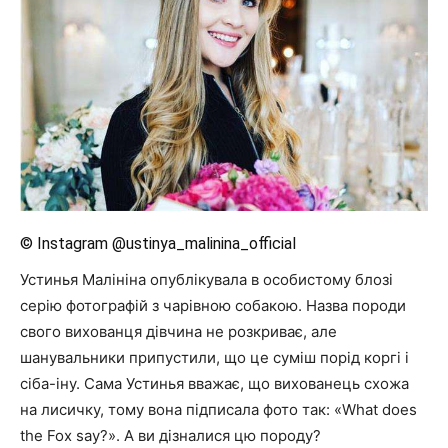
© Instagram @ustinya_malinina_official
Устинья Малініна опублікувала в особистому блозі
серію фотографій з чарівною собакою. Назва породи
свого вихованця дівчина не розкриває, але
шанувальники припустили, що це суміш порід коргі і
сіба-іну. Сама Устинья вважає, що вихованець схожа
на лисичку, тому вона підписала фото так: «What does
the Fox say?». А ви дізналися цю породу?