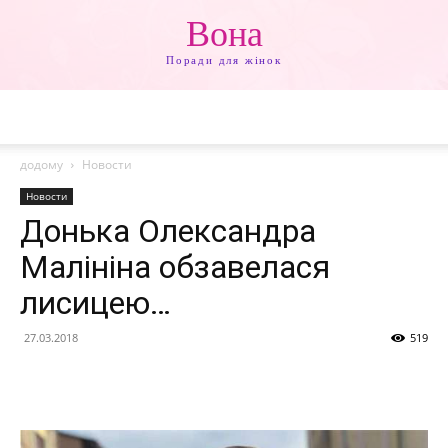
Вона
Поради для жінок
додому
Новости
Новости
Донька Олександра
Малініна обзавелася
лисицею…
27.03.2018
519