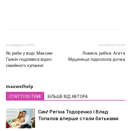
попередня стаття
наступна стаття
Як риби у воді: Максим
Ловися, рибка: Агата
Галкін поділився відео
Муценієце підколола дочка
сімейного купання
maxwelhelp
СТАТТІ ПО ТЕМІ
БІЛЬШЕ ВІД АВТОРА
Син! Регіна Тодоренко і Влад
Топалов вперше стали батьками