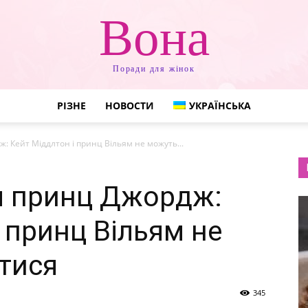
Вона
Поради для жінок
РІЗНЕ
НОВОСТИ
УКРАЇНСЬКА
: Кейт Міддлтон і принц Вільям не можуть...
я принц Джордж:
 принц Вільям не
тися
345