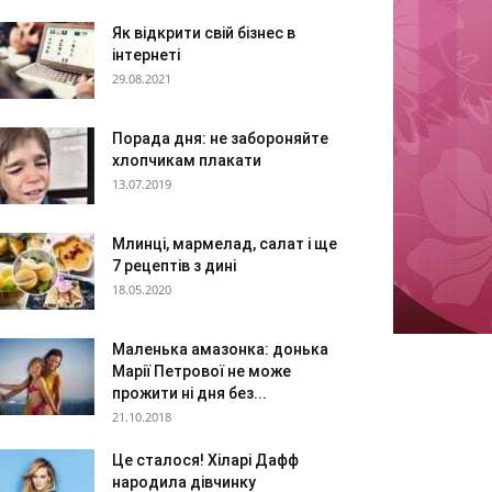
Як відкрити свій бізнес в
інтернеті
29.08.2021
Порада дня: не забороняйте
хлопчикам плакати
13.07.2019
Млинці, мармелад, салат і ще
7 рецептів з дині
18.05.2020
Маленька амазонка: донька
Марії Петрової не може
прожити ні дня без...
21.10.2018
Це сталося! Хіларі Дафф
народила дівчинку