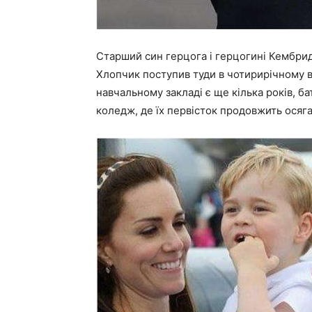
Старший син герцога і герцогині Кембрид
Хлопчик поступив туди в чотирирічному ві
навчальному закладі є ще кілька років, б
коледж, де їх первісток продовжить осяга