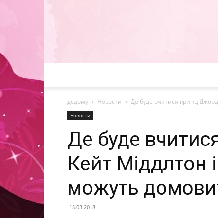
додому
Новости
Де буде вчитися принц Джордж
Новости
Де буде вчитис
Кейт Міддлтон і
можуть домови
18.03.2018