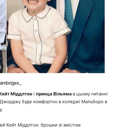
cambriges_
Кейт Міддлтон
і
принца Вільяма
в цьому питанні
 Джорджу буде комфортно в коледжі Мальборо в
у.
й Кейт Міддлтон: брошки зі змістом