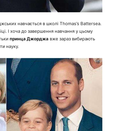
жських навчається в школі Thomas’s Battersea.
ці. І хоча до завершення навчання у цьому
атьки
принца Джорджа
вже зараз вибирають
ти науку.