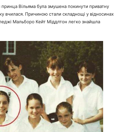
я принца Вільяма була змушена покинути приватну
тку вчилася. Причиною стали складнощі у відносинах
коледжі Мальборо Кейт Міддлтон легко знайшла