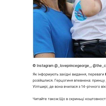
© Instagram @_loveprincegeorge_, @the_
Як інформують західні видання, переваги
розійшлися. Герцогиня впевнена: принцу
Уїлтширі, де вона вчилася з 14-річного вік
Читайте також:Що в скриньці коштовносте