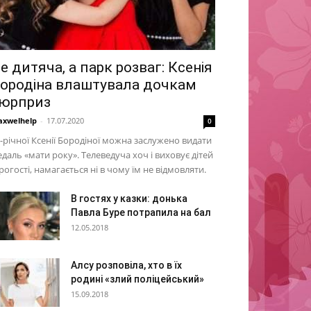
е дитяча, а парк розваг: Ксенія
ородіна влаштувала дочкам
юрприз
xwelhelp
-
17.07.2020
0
-річної Ксенії Бородіної можна заслужено видати
даль «мати року». Телеведуча хоч і виховує дітей
рогості, намагається ні в чому їм не відмовляти.
В гостях у казки: донька
Павла Буре потрапила на бал
12.05.2018
Алсу розповіла, хто в їх
родині «злий поліцейський»
15.09.2018