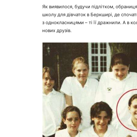
Як виявилося, будучи підлітком, обраниц
школу для дівчаток в Беркширі, де споча
з однокласницями – ті її дражнили. А в 
нових друзів.