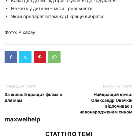
Каша для дітей: від приготування до годування
Нежить у дитини – міфи і реальність
Який препарат вітаміну Д краще вибрати
Фото: Pixabay
попередня стаття
наступна стаття
За живе: 5 кращих фільмів
Найкращий вечір:
для мам
Олександр Овечкін
відпочиває з
новонародженим сином
maxwelhelp
СТАТТІ ПО ТЕМІ