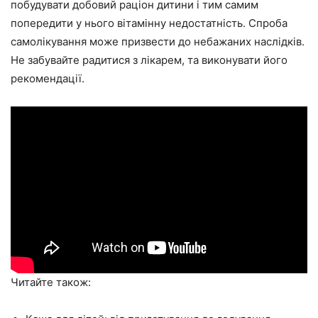
побудувати добовий раціон дитини і тим самим
попередити у нього вітамінну недостатність. Спроба
самолікування може призвести до небажаних наслідків.
Не забувайте радитися з лікарем, та виконувати його
рекомендації.
Читайте також: