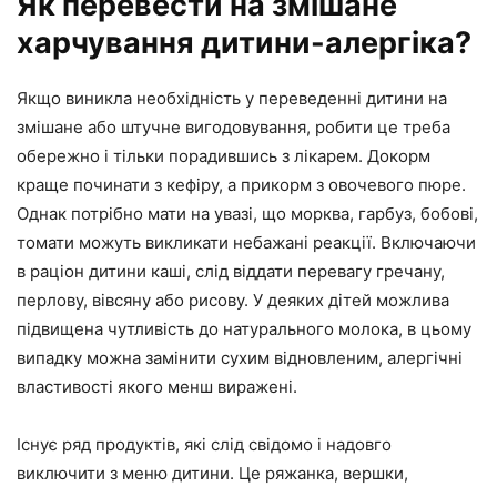
Як перевести на змішане
харчування дитини-алергіка?
Якщо виникла необхідність у переведенні дитини на
змішане або штучне вигодовування, робити це треба
обережно і тільки порадившись з лікарем. Докорм
краще починати з кефіру, а прикорм з овочевого пюре.
Однак потрібно мати на увазі, що морква, гарбуз, бобові,
томати можуть викликати небажані реакції. Включаючи
в раціон дитини каші, слід віддати перевагу гречану,
перлову, вівсяну або рисову. У деяких дітей можлива
підвищена чутливість до натурального молока, в цьому
випадку можна замінити сухим відновленим, алергічні
властивості якого менш виражені.
Існує ряд продуктів, які слід свідомо і надовго
виключити з меню дитини. Це ряжанка, вершки,