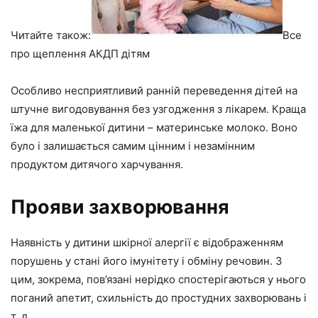
Читайте також:
Все
про щеплення АКДП дітям
Особливо несприятливий ранній переведення дітей на
штучне вигодовування без узгодження з лікарем. Краща
їжа для маленької дитини – материнське молоко. Воно
було і залишається самим цінним і незамінним
продуктом дитячого харчування.
Прояви захворювання
Наявність у дитини шкірної алергії є відображенням
порушень у стані його імунітету і обміну речовин. З
цим, зокрема, пов’язані нерідко спостерігаються у нього
поганий апетит, схильність до простудних захворювань і
т. д.