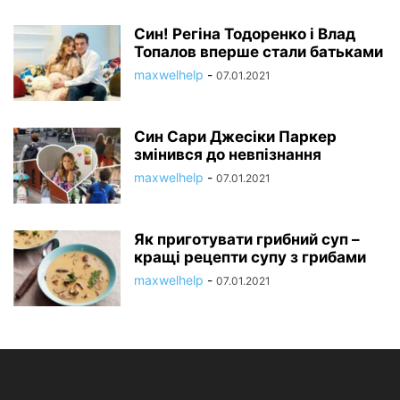
Син! Регіна Тодоренко і Влад
Топалов вперше стали батьками
maxwelhelp
-
07.01.2021
Син Сари Джесіки Паркер
змінився до невпізнання
maxwelhelp
-
07.01.2021
Як приготувати грибний суп –
кращі рецепти супу з грибами
maxwelhelp
-
07.01.2021