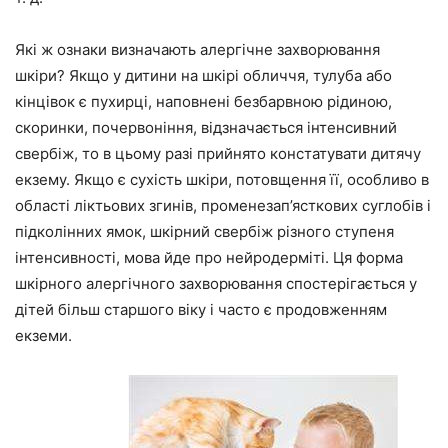
Які ж ознаки визначають алергічне захворювання
шкіри? Якщо у дитини на шкірі обличчя, тулуба або
кінцівок є пухирці, наповнені безбарвною рідиною,
скоринки, почервоніння, відзначається інтенсивний
свербіж, то в цьому разі прийнято констатувати дитячу
екзему. Якщо є сухість шкіри, потовщення її, особливо в
області ліктьових згинів, променезап’ясткових суглобів і
підколінних ямок, шкірний свербіж різного ступеня
інтенсивності, мова йде про нейродерміті. Ця форма
шкірного алергічного захворювання спостерігається у
дітей більш старшого віку і часто є продовженням
екземи.