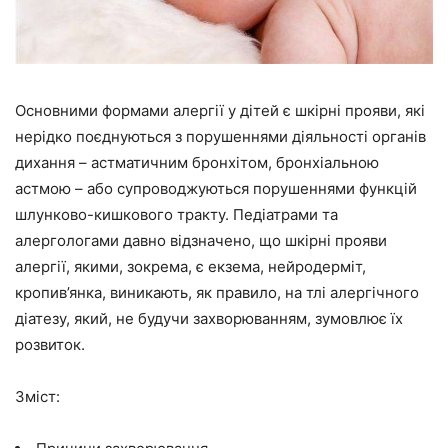
Основними формами алергії у дітей є шкірні прояви, які
нерідко поєднуються з порушеннями діяльності органів
дихання – астматичним бронхітом, бронхіальною
астмою – або супроводжуються порушеннями функцій
шлунково-кишкового тракту. Педіатрами та
алергологами давно відзначено, що шкірні прояви
алергії, якими, зокрема, є екзема, нейродерміт,
кропив’янка, виникають, як правило, на тлі алергічного
діатезу, який, не будучи захворюванням, зумовлює їх
розвиток.
Зміст: