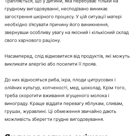
Трапляється, що у дитини, яка перебуває тільки на
грудному вигодовуванні, несподівано виникає
загострення шкірного процесу. У цій ситуації матері
необхідно з’ясувати причину його виникнення,
звернувши особливу увагу на якісний і кількісний склад
свого харчового раціону.
Насамперед, слід відмовитися від продуктів, які можуть
викликати алергію або посилити її прояв.
До них відносяться риба, ікра, плоди цитрусових і
олійних культур, копченості, мед, шоколад. Крім того,
треба скоротити вживання згущеного молока і
винограду. Краще віддати перевагу яблукам, сливам,
грушах, журавлині. Ці обмеження звичайно дають
можливість зберегти грудне вигодовування.