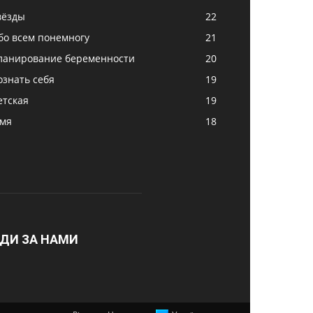
вёзды
22
бо всем понемногу
21
ланирование беременности
20
ознать себя
19
етская
19
імя
18
ДИ ЗА НАМИ