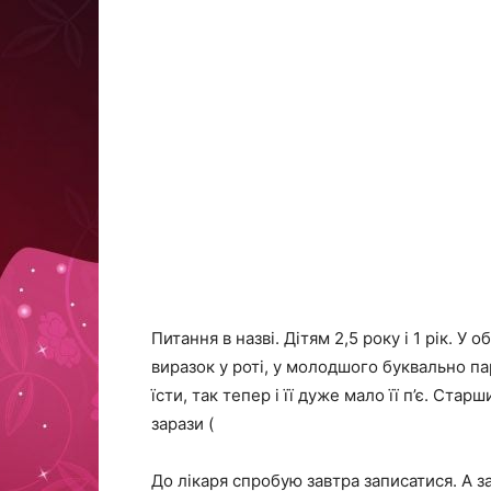
Питання в назві. Дітям 2,5 року і 1 рік. У
виразок у роті, у молодшого буквально па
їсти, так тепер і її дуже мало її п’є. Ст
зарази (
До лікаря спробую завтра записатися. А 