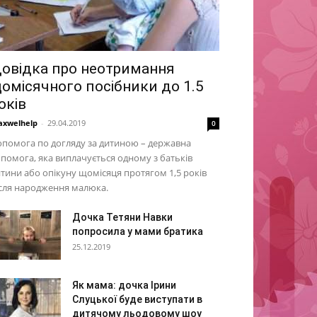
овідка про неотримання
омісячного посібники до 1.5
оків
xwelhelp
-
29.04.2019
0
помога по догляду за дитиною – державна
помога, яка виплачується одному з батьків
тини або опікуну щомісяця протягом 1,5 років
сля народження малюка.
Дочка Тетяни Навки
попросила у мами братика
25.12.2019
Як мама: дочка Ірини
Слуцької буде виступати в
дитячому льодовому шоу