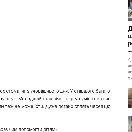
Д
щ
р
ma
До
до
ди
пі
 обох стоматит з учорашнього дня. У старшого багато
ру штук. Молодший і так нічого крім суміші не хоче
арший теж не може їсти. Дуже погано сплять через цю
зараз чим допомогти дітям?