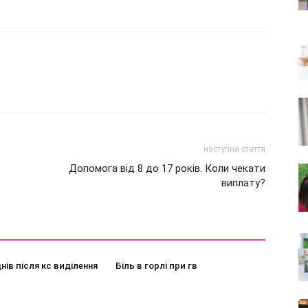
наступна стаття
Допомога від 8 до 17 років. Коли чекати
виплату?
днів після кс виділення
Біль в горлі при гв