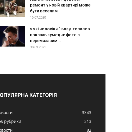
ремонт у новій квартирі може
бути веселим
15.07.2020
» які чоловіки ” влад топалов
показав кумедне фото з
перемазаним...
30.09.2021
ОПУЛЯРНА КАТЕГОРІЯ
овости
3343
ез рубрики
313
овости
82