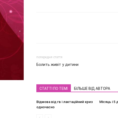
попередня стаття
Болить живіт у дитини
СТАТТІ ПО ТЕМІ
БІЛЬШЕ ВІД АВТОРА
Відмова від гв і лактаційний криз
Місяць і 5 
одночасно