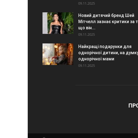
09.11.2025
Новий дитячий бренд Шей
Мітчелл зазнає критики за т
що він...
09.11.2025
Найкращі подарунки для
однорічної дитини, на думк
однорічної мами
09.11.2025
ПР