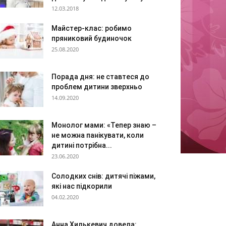
12.03.2018
Майстер-клас: робимо
пряниковий будиночок
25.08.2020
Порада дня: не ставтеся до
проблем дитини зверхньо
14.09.2020
Монолог мами: «Тепер знаю –
не можна панікувати, коли
дитині потрібна...
23.06.2020
Солодких снів: дитячі піжами,
які нас підкорили
04.02.2020
Анна Хилькевич довела: