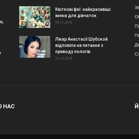
З
Квіткові феї: найкрасивіші
імена для дівчаток
О
е,
09.11.2018
П
П
Лікар Анастасії Шубской
Д
відповіла на питання з
приводу пологів
у
С
23.12.2018
О НАС
Й